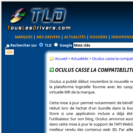
MARQUES
|
MES DRIVERS
|
ACTUALITÉS
|
DOSSIERS
|
INDISPENS
Rechercher sur
TLD
Google
Accueil
>
Actualités
>
Oculus casse la compat
OCULUS CASSE LA COMPATIBILIT
Oculus a publié début novembre la nouvelle ve
la plateforme logicielle fournie avec les casq
virtuelle Rift de la marque.
Cette mise à jour permet notamment de bénéfic
réduit lors de l'achat d'un bundle dans la bo
Store si une application incluse a déjà ét
l'utilisateur. Sur son blog, Oculus annonce auss
dans cette mise à jour le support de l'API Web
meilleur rendu des contenus web 3D. Par aille