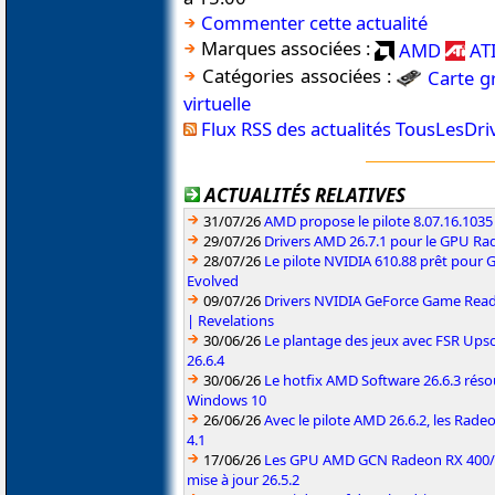
Commenter cette actualité
Marques associées :
AMD
AT
Catégories associées :
Carte g
virtuelle
Flux RSS des actualités TousLesDr
ACTUALITÉS RELATIVES
31/07/26
AMD propose le pilote 8.07.16.1035
29/07/26
Drivers AMD 26.7.1 pour le GPU Rad
28/07/26
Le pilote NVIDIA 610.88 prêt pour 
Evolved
09/07/26
Drivers NVIDIA GeForce Game Read
| Revelations
30/06/26
Le plantage des jeux avec FSR Upsca
26.6.4
30/06/26
Le hotfix AMD Software 26.6.3 résou
Windows 10
26/06/26
Avec le pilote AMD 26.6.2, les Rad
4.1
17/06/26
Les GPU AMD GCN Radeon RX 400/50
mise à jour 26.5.2