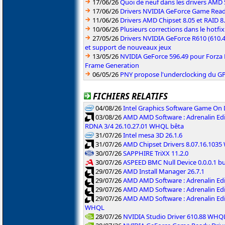
17/06/26
Quoi de neuf dans les drivers AMD S
17/06/26
Drivers NVIDIA GeForce Game Rea
11/06/26
Drivers AMD Chipset 8.05 et RAID 8
10/06/26
Plusieurs corrections dans le hotf
27/05/26
Drivers NVIDIA GeForce R610 (610.4
et support de nouveaux jeux
13/05/26
NVIDIA GeForce 596.49 pour Forza 
Frame Generation
06/05/26
PNY propose l'underclocking du GP
FICHIERS RELATIFS
04/08/26
Intel Graphics Software Game On
03/08/26
AMD AMD Software : Adrenalin Edi
RDNA 3/4 26.10.27.01 WHQL bêta
31/07/26
Intel mesa 3D 26.1.6
31/07/26
AMD Chipset Drivers 8.07.16.103
30/07/26
SAPPHIRE TriXX 11.2.0
30/07/26
ASPEED BMC Null Device 0.0.0.1 b
29/07/26
AMD Install Manager 26.7.1
29/07/26
AMD AMD Software : Adrenalin Ed
29/07/26
AMD AMD Software : Adrenalin Ed
29/07/26
AMD AMD Software : Adrenalin Ed
WHQL
28/07/26
NVIDIA Studio Driver 610.88 WHQ