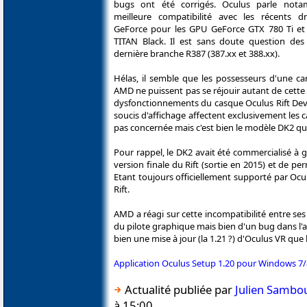
bugs ont été corrigés. Oculus parle not
meilleure compatibilité avec les récents d
GeForce pour les GPU GeForce GTX 780 Ti e
TITAN Black. Il est sans doute question des 
dernière branche R387 (387.xx et 388.xx).
Hélas, il semble que les possesseurs d'une ca
AMD ne puissent pas se réjouir autant de cette m
dysfonctionnements du casque Oculus Rift Devel
soucis d'affichage affectent exclusivement les 
pas concernée mais c'est bien le modèle DK2 q
Pour rappel, le DK2 avait été commercialisé à g
version finale du Rift (sortie en 2015) et de 
Etant toujours officiellement supporté par Ocul
Rift.
AMD a réagi sur cette incompatibilité entre se
du pilote graphique mais bien d'un bug dans l'a
bien une mise à jour (la 1.21 ?) d'Oculus VR que l
Application Oculus Setup 1.20 pour Windows 7/8
Actualité publiée par
Julien Sambo
à 15:00