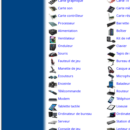
Carte graphique
Carte TV
Carte son
Carte mè
Carte contrôleur
Carte ré
Processeur
Barrette
Alimentation
Boîtier
Ventilateur
Kit de re
Onduleur
Clavier
Souris
Tapis de 
Fauteuil de jeu
Bureau d
Manette de jeu
Casque 
Ecouteurs
Microph
Enceinte
Baladeur
Télécommande
Routeur
Modem
Téléphon
Tablette tactile
Liseuse
Ordinateur de bureau
Ordinate
Serveur
Station d
Console de jeu
Lecteur 