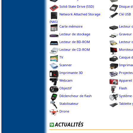
Solid-State Drive (SSD)
Disque d
Network Attached Storage
Clé USB
(NAS)
Carte mémoire
Lecteur 
Lecteur de stockage
Graveur
Lecteur de BD-ROM
Lecteur
Lecteur de CD-ROM
Moniteu
TV
Casque de
Scanner
Imprima
Imprimante 3D
Projecte
Webcam
Appareil
Objectif
Flash
Déclencheur de flash
Système 
Stabilisateur
Tablette
Drone
ACTUALITÉS