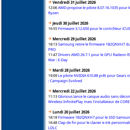
Vendredi 31 juillet 2026
12:06
AMD propose le pilote 8.07.16.1035 pour l
Ryzen
Jeudi 30 juillet 2026
16:55
Firmware 3.12.650 pour le contrôleur iC
Mercredi 29 juillet 2026
18:13
Samsung retire le firmware 1B2QNXH7 d
PRO
11:47
Drivers AMD 26.7.1 pour le GPU Radeon RX
War : E-Day
Mardi 28 juillet 2026
19:09
Le pilote NVIDIA 610.88 prêt pour Gears of
: Campaign Evolved
Mercredi 22 juillet 2026
11:13
Glorious lance le casque audio sans déc
Wireless InfinitePlay mais l'installateur de COR
Lundi 20 juillet 2026
18:18
Firmware 1B2QNXH7 pour le SSD Samsun
16:48
Clap de fin pour le clavier e-ink personna
LDLC