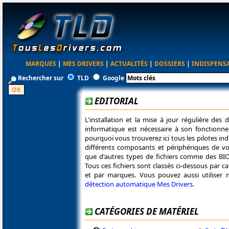
MARQUES
|
MES DRIVERS
|
ACTUALITÉS
|
DOSSIERS
|
INDISPENS
Rechercher sur
TLD
Google
EDITORIAL
L'installation et la mise à jour régulière des 
informatique est nécessaire à son fonctionne
pourquoi vous trouverez ici tous les pilotes in
différents composants et périphériques de vo
que d'autres types de fichiers comme des BIO
Tous ces fichiers sont classés ci-dessous par c
et par marques. Vous pouvez aussi utiliser n
détection automatique Mes Drivers
.
CATÉGORIES DE MATÉRIEL