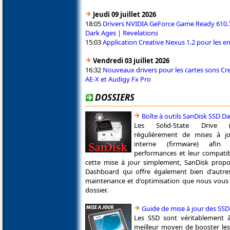
Jeudi 09 juillet 2026
18:05
Drivers NVIDIA GeForce Game Ready 610
Dark Ages | Revelations
15:03
Application Creative Nexus 1.2 pour les e
Vendredi 03 juillet 2026
16:32
Nouveaux drivers pour les cartes sons Cr
AE-X et Audigy Fx Pro
DOSSIERS
Boîte à outils SanDisk SSD 
Les Solid-State Drive (
régulièrement de mises à jou
interne (firmware) afin 
performances et leur compatibi
cette mise à jour simplement, SanDisk propos
Dashboard qui offre également bien d'autres
maintenance et d'optimisation que nous vous
dossier.
Guide de mise à jour des SSD
Les SSD sont véritablement à 
meilleur moyen de booster le