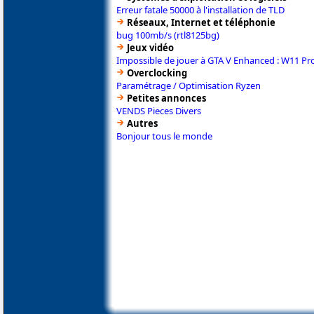
Erreur fatale 50000 à l'installation de TLD
Réseaux, Internet et téléphonie
bug 100mb/s (rtl8125bg)
Jeux vidéo
Impossible de jouer à GTA V Enhanced : W11 Pr
Overclocking
Paramétrage / Optimisation Ryzen
Petites annonces
VENDS Pieces Divers
Autres
Bonjour tous le monde