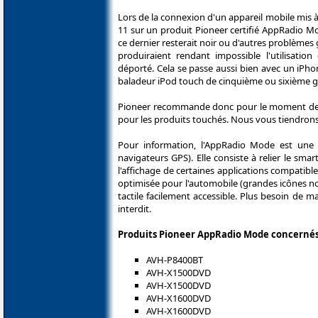
Lors de la connexion d'un appareil mobile mis à
11 sur un produit Pioneer certifié AppRadio Mo
ce dernier resterait noir ou d'autres problèmes
produiraient rendant impossible l'utilisation 
déporté. Cela se passe aussi bien avec un iPh
baladeur iPod touch de cinquième ou sixième g
Pioneer recommande donc pour le moment de c
pour les produits touchés. Nous vous tiendrons
Pour information, l'AppRadio Mode est une 
navigateurs GPS). Elle consiste à relier le s
l'affichage de certaines applications compatible
optimisée pour l'automobile (grandes icônes n
tactile facilement accessible. Plus besoin de 
interdit.
Produits Pioneer AppRadio Mode concernés p
AVH-P8400BT
AVH-X1500DVD
AVH-X1500DVD
AVH-X1600DVD
AVH-X1600DVD