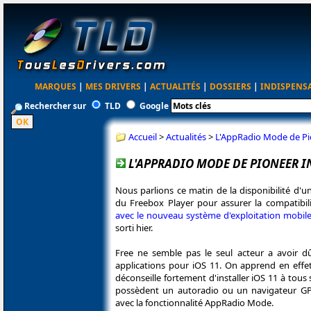
MARQUES
|
MES DRIVERS
|
ACTUALITÉS
|
DOSSIERS
|
INDISPENS
Rechercher sur
TLD
Google
Accueil
>
Actualités
>
L'AppRadio Mode de Pi
L'APPRADIO MODE DE PIONEER I
Nous parlions ce matin de la disponibilité d'u
du Freebox Player pour assurer la compatibil
avec le nouveau système d'exploitation mobile
sorti hier.
Free ne semble pas le seul acteur a avoir d
applications pour iOS 11. On apprend en effe
déconseille fortement d'installer iOS 11 à tous 
possèdent un autoradio ou un navigateur G
avec la fonctionnalité AppRadio Mode.