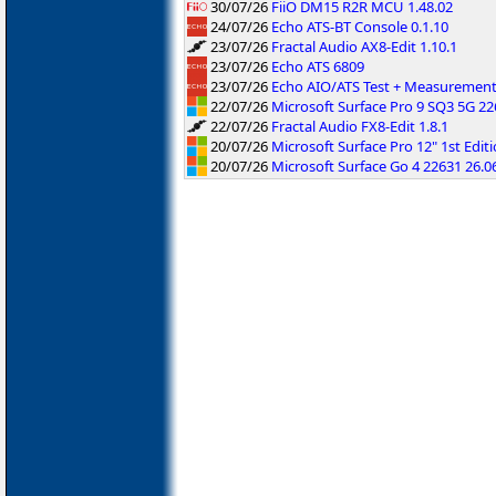
30/07/26
FiiO DM15 R2R MCU 1.48.02
24/07/26
Echo ATS-BT Console 0.1.10
23/07/26
Fractal Audio AX8-Edit 1.10.1
23/07/26
Echo ATS 6809
23/07/26
Echo AIO/ATS Test + Measuremen
22/07/26
Microsoft Surface Pro 9 SQ3 5G 2
22/07/26
Fractal Audio FX8-Edit 1.8.1
20/07/26
Microsoft Surface Pro 12" 1st Edi
20/07/26
Microsoft Surface Go 4 22631 26.