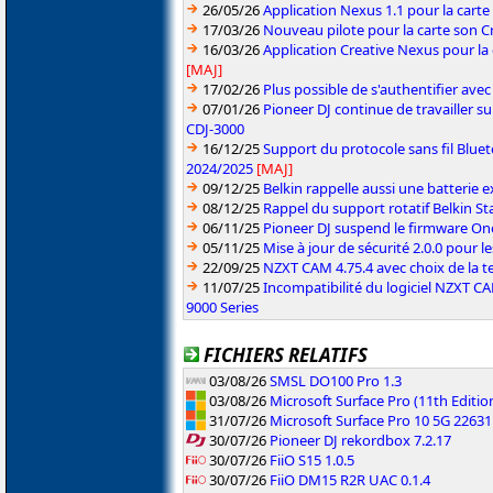
26/05/26
Application Nexus 1.1 pour la carte
17/03/26
Nouveau pilote pour la carte son C
16/03/26
Application Creative Nexus pour la
[MAJ]
17/02/26
Plus possible de s'authentifier ave
07/01/26
Pioneer DJ continue de travailler su
CDJ-3000
16/12/25
Support du protocole sans fil Blue
2024/2025
[MAJ]
09/12/25
Belkin rappelle aussi une batterie
08/12/25
Rappel du support rotatif Belkin 
06/11/25
Pioneer DJ suspend le firmware One
05/11/25
Mise à jour de sécurité 2.0.0 pour 
22/09/25
NZXT CAM 4.75.4 avec choix de la 
11/07/25
Incompatibilité du logiciel NZXT 
9000 Series
FICHIERS RELATIFS
03/08/26
SMSL DO100 Pro 1.3
03/08/26
Microsoft Surface Pro (11th Editi
31/07/26
Microsoft Surface Pro 10 5G 2263
30/07/26
Pioneer DJ rekordbox 7.2.17
30/07/26
FiiO S15 1.0.5
30/07/26
FiiO DM15 R2R UAC 0.1.4