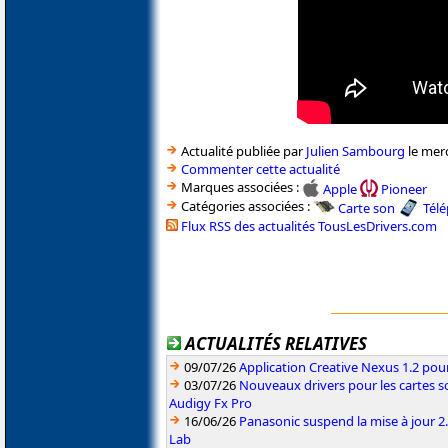
Actualité publiée par
Julien Sambourg
le mer
Commenter cette actualité
Marques associées :
Apple
Pioneer
Catégories associées :
Carte son
Tél
Flux RSS des actualités TousLesDrivers.com
ACTUALITÉS RELATIVES
09/07/26
Application Creative Nexus 1.2 pour
03/07/26
Nouveaux drivers pour les cartes s
Audigy Fx Pro
16/06/26
Panasonic suspend la mise à jour 
Lab