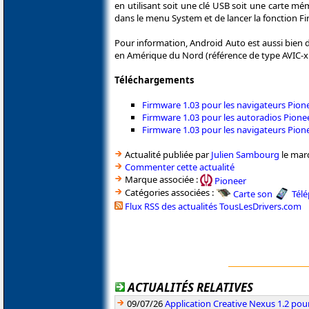
en utilisant soit une clé USB soit une carte mémo
dans le menu System et de lancer la fonction Fi
Pour information, Android Auto est aussi bien
en Amérique du Nord (référence de type AVIC-
Téléchargements
Firmware 1.03 pour les navigateurs P
Firmware 1.03 pour les autoradios Pio
Firmware 1.03 pour les navigateurs Pi
Actualité publiée par
Julien Sambourg
le mard
Commenter cette actualité
Marque associée :
Pioneer
Catégories associées :
Carte son
Tél
Flux RSS des actualités TousLesDrivers.com
ACTUALITÉS RELATIVES
09/07/26
Application Creative Nexus 1.2 pour