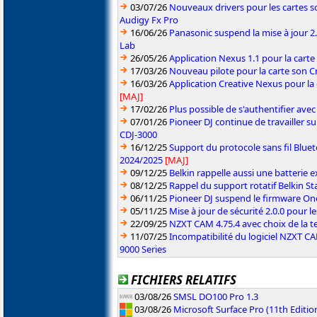
03/07/26
Nouveaux drivers pour les cartes s
Audigy Fx Pro
16/06/26
Panasonic suspend la mise à jour 
Lab
26/05/26
Application Nexus 1.1 pour la carte
17/03/26
Nouveau pilote pour la carte son C
16/03/26
Application Creative Nexus pour la
[MAJ]
17/02/26
Plus possible de s'authentifier ave
07/01/26
Pioneer DJ continue de travailler su
CDJ-3000
16/12/25
Support du protocole sans fil Blue
2024/2025
[MAJ]
09/12/25
Belkin rappelle aussi une batterie
08/12/25
Rappel du support rotatif Belkin 
06/11/25
Pioneer DJ suspend le firmware One
05/11/25
Mise à jour de sécurité 2.0.0 pour 
22/09/25
NZXT CAM 4.75.4 avec choix de la 
11/07/25
Incompatibilité du logiciel NZXT 
9000 Series
FICHIERS RELATIFS
03/08/26
SMSL DO100 Pro 1.3
03/08/26
Microsoft Surface Pro (11th Editi