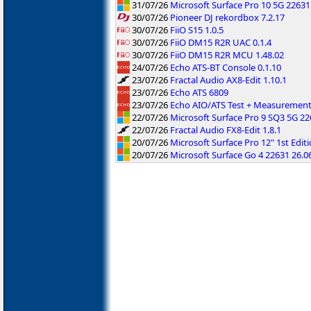
31/07/26
Microsoft Surface Pro 10 5G 2263
30/07/26
Pioneer DJ rekordbox 7.2.17
30/07/26
FiiO S15 1.0.5
30/07/26
FiiO DM15 R2R UAC 0.1.4
30/07/26
FiiO DM15 R2R MCU 1.48.02
24/07/26
Echo ATS-BT Console 0.1.10
23/07/26
Fractal Audio AX8-Edit 1.10.1
23/07/26
Echo ATS 6809
23/07/26
Echo AIO/ATS Test + Measuremen
22/07/26
Microsoft Surface Pro 9 SQ3 5G 2
22/07/26
Fractal Audio FX8-Edit 1.8.1
20/07/26
Microsoft Surface Pro 12" 1st Edi
20/07/26
Microsoft Surface Go 4 22631 26.