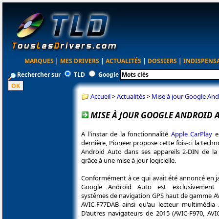
MARQUES
|
MES DRIVERS
|
ACTUALITÉS
|
DOSSIERS
|
INDISPENS
Rechercher sur
TLD
Google
Accueil
>
Actualités
>
Mise à jour Google And
MISE À JOUR GOOGLE ANDROID A
A l'instar de la fonctionnalité
Apple CarPlay
en
dernière, Pioneer propose cette fois-ci la tech
Android Auto dans ses appareils 2-DIN de 
grâce à une mise à jour logicielle.
Conformément à ce qui avait été annoncé en ja
Google Android Auto est exclusivement 
systèmes de navigation GPS haut de gamme A
AVIC-F77DAB ainsi qu'au lecteur multimédia
D'autres navigateurs de 2015 (AVIC-F970, AVI