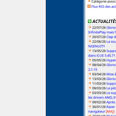
Catégorie assoc
Flux RSS des ac
ACTUALITÉS
22/07/26
Glori
InfinitePlay mais 
20/07/26
Clap d
22/06/26
La sou
NGENUITY
13/05/26
Suppo
dans iCUE 5.45.71
05/05/26
HyperX
08/04/26
Glori
2.1.15
03/04/26
Mise 
13/03/26
Glorio
11/03/26
Suppo
09/03/26
Le pil
03/03/26
Le sup
les drivers AMD, I
09/02/26
Après 
30/01/26
Razer
navigateur
[MAJ]
20/01/26
IO Cen