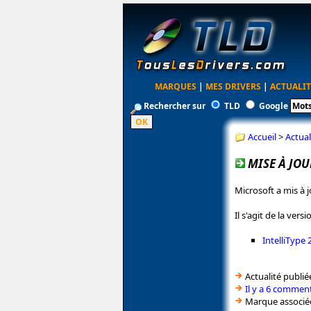
MARQUES
|
MES DRIVERS
|
ACTUALIT
Rechercher sur
TLD
Google
Accueil
>
Actual
MISE À JOU
Microsoft a mis à j
Il s'agit de la ve
IntelliType 
Actualité publié
Il y a 6 comment
Marque associé