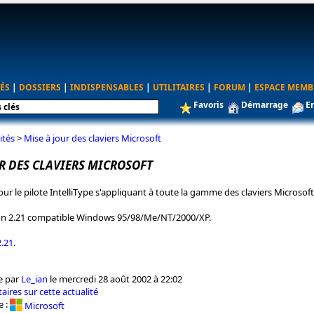
ÉS
|
DOSSIERS
|
INDISPENSABLES
|
UTILITAIRES
|
FORUM
|
ESPACE MEMB
Favoris
Démarrage
E
ités
>
Mise à jour des claviers Microsoft
R DES CLAVIERS MICROSOFT
our le pilote IntelliType s'appliquant à toute la gamme des claviers Microsoft
rsion 2.21 compatible Windows 95/98/Me/NT/2000/XP.
2.21
.
e par
Le_ian
le mercredi 28 août 2002 à 22:02
aires sur cette actualité
e :
Microsoft