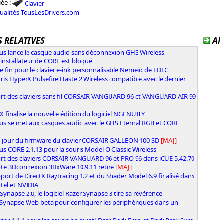
iée :
Clavier
tualités TousLesDrivers.com
 RELATIVES
A
ous lance le casque audio sans déconnexion GHS Wireless
l'installateur de CORE est bloqué
e fin pour le clavier e-ink personnalisable Nemeio de LDLC
ris HyperX Pulsefire Haste 2 Wireless compatible avec le dernier
rt des claviers sans fil CORSAIR VANGUARD 96 et VANGUARD AIR 99
 finalise la nouvelle édition du logiciel NGENUITY
ous se met aux casques audio avec le GHS Eternal RGB et CORE
à jour du firmware du clavier CORSAIR GALLEON 100 SD
[MAJ]
us CORE 2.1.13 pour la souris Model O Classic Wireless
rt des claviers CORSAIR VANGUARD 96 et PRO 96 dans iCUE 5.42.70
ote 3Dconnexion 3DxWare 10.9.11 retiré
[MAJ]
port de DirectX Raytracing 1.2 et du Shader Model 6.9 finalisé dans
ntel et NVIDIA
Synapse 2.0, le logiciel Razer Synapse 3 tire sa révérence
 Synapse Web beta pour configurer les périphériques dans un
ter 1.1.1 pour les souris be quiet! Dark Perk Ergo et Dark Perk Sym