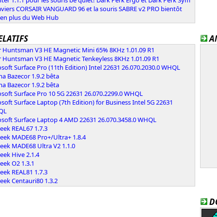
laviers CORSAIR VANGUARD 96 et la souris SABRE v2 PRO bientôt
 en plus du Web Hub
ELATIFS
A
r Huntsman V3 HE Magnetic Mini 65% 8KHz 1.01.09 R1
r Huntsman V3 HE Magnetic Tenkeyless 8KHz 1.01.09 R1
soft Surface Pro (11th Edition) Intel 22631 26.070.2030.0 WHQL
a Bazecor 1.9.2 bêta
a Bazecor 1.9.2 bêta
osoft Surface Pro 10 5G 22631 26.070.2299.0 WHQL
soft Surface Laptop (7th Edition) for Business Intel 5G 22631
HQL
osoft Surface Laptop 4 AMD 22631 26.070.3458.0 WHQL
eek REAL67 1.7.3
eek MADE68 Pro+/Ultra+ 1.8.4
eek MADE68 Ultra V2 1.1.0
eek Hive 2.1.4
eek O2 1.3.1
eek REAL81 1.7.3
eek Centauri80 1.3.2
D