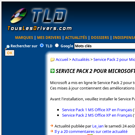
MARQUES
|
MES DRIVERS
|
ACTUALITÉS
|
DOSSIERS
|
INDISPENS
Rechercher sur
TLD
Google
Accueil
>
Actualités
>
Service Pack 2 pour Mic
SERVICE PACK 2 POUR MICROSOFT
Microsoft a mis en ligne le Service Pack 2 pour to
Ces mises à jour contiennent des améliorations si
Avant l'installation, veuillez installer le Service Pa
Service Pack 1 MS Office XP en Français
(
Service Pack 2 MS Office XP en Français
(
Actualité publiée par
Le_ian
le samedi 24 août
Il y a 20 commentaires sur cette actualité