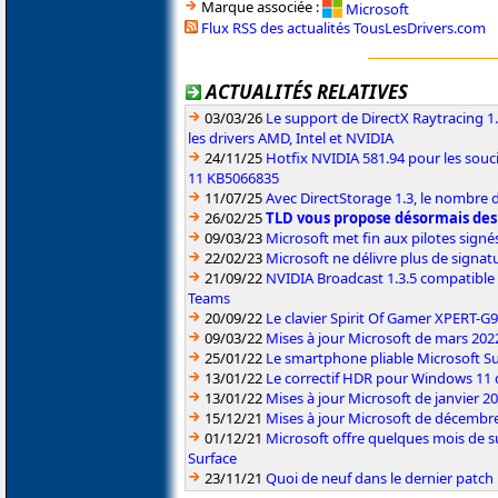
Marque associée :
Microsoft
Flux RSS des actualités TousLesDrivers.com
ACTUALITÉS RELATIVES
03/03/26
Le support de DirectX Raytracing 1.
les drivers AMD, Intel et NVIDIA
24/11/25
Hotfix NVIDIA 581.94 pour les sou
11 KB5066835
11/07/25
Avec DirectStorage 1.3, le nombre 
26/02/25
TLD vous propose désormais des
09/03/23
Microsoft met fin aux pilotes sign
22/02/23
Microsoft ne délivre plus de signa
21/09/22
NVIDIA Broadcast 1.3.5 compatible 
Teams
20/09/22
Le clavier Spirit Of Gamer XPERT-G
09/03/22
Mises à jour Microsoft de mars 202
25/01/22
Le smartphone pliable Microsoft S
13/01/22
Le correctif HDR pour Windows 11 d
13/01/22
Mises à jour Microsoft de janvier 2
15/12/21
Mises à jour Microsoft de décembr
01/12/21
Microsoft offre quelques mois de s
Surface
23/11/21
Quoi de neuf dans le dernier patch