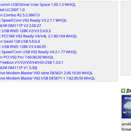
comm USB Driver User Space 1.00.1.5 WHQL
tel UC200T 1.0
n Combo R2 5.2.3667.0
ec Speed'Com V92 Ready V3 2.7.1 WHQL
EAR DM111P V2 2.00.27
c USB RNIS 128K V2/V3 5.0.0.3
ec PCI 56K V92 Ready V4/V4L 2.1.80.104 WHQL
 Gazel 128 USB 5.0.0.4
c USB RNIS 128K V3 3.60.05
ec Speed'Com USB V92 Ready V4 2.1.77 WHQL
n PCI V92 Pro 7.60.00.50 WHQL
 Freebox V1/V2/V3/V4/HD USB 1.3.0.1
EAR DM111P V1 3.30J
tive Modem Blaster V92 série DE5621 2.00.10.50 WHQL
tive Modem Blaster V92 USB DE5671-1 7.62.00.50 WHQL
D
amél
firm