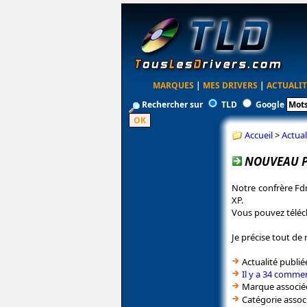
MARQUES
|
MES DRIVERS
|
ACTUALIT
Rechercher sur
TLD
Google
Accueil
>
Actual
NOUVEAU P
Notre confrère Fd
XP.
Vous pouvez téléch
Je précise tout de
Actualité publié
Il y a 34 commen
Marque associé
Catégorie assoc