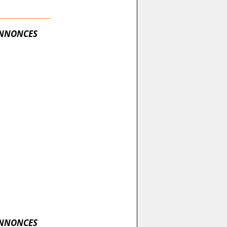
NNONCES
NNONCES