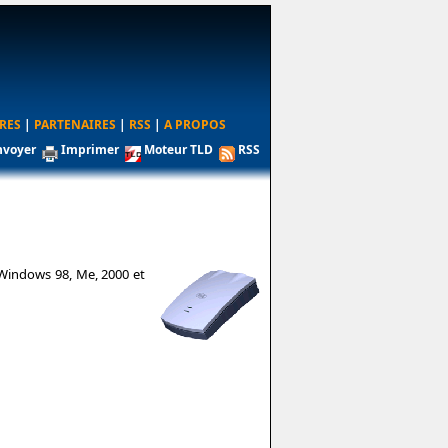
RES
|
PARTENAIRES
|
RSS
|
A PROPOS
nvoyer
Imprimer
Moteur TLD
RSS
 Windows 98, Me, 2000 et