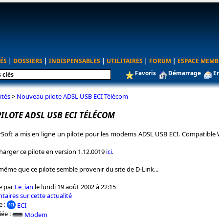
ÉS
|
DOSSIERS
|
INDISPENSABLES
|
UTILITAIRES
|
FORUM
|
ESPACE MEMB
Favoris
Démarrage
E
ités
>
Nouveau pilote ADSL USB ECI Télécom
ILOTE ADSL USB ECI TÉLÉCOM
rSoft a mis en ligne un pilote pour les modems ADSL USB ECI. Compatible
arger ce pilote en version 1.12.0019
ici
.
 même que ce pilote semble provenir du site de D-Link...
e par
Le_ian
le lundi 19 août 2002 à 22:15
taires sur cette actualité
e :
ECI
iée :
Modem