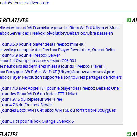
tualités TousLesDrivers.com
 RELATIVES
A
le interface et Wi-Fi amélioré pour les Bbox Wi-Fi 6 Ultym et Must
eebox Server des Freebox Révolution/Delta/Pop/Ultra passe en
 jour 3.6.0 pour le player de la Freebox mini 4K
n veille plus rapide des Freebox Player Révolution, One et Delta
 jour 4.7.9 pour le Freebox Server
vebox 4 d'Orange passe en version G06.R01
e neuf dans les dernières mises à jour du Freebox Player ?
ox Bouygues Wi-Fi 6 et Wi-Fi 6E (Ultym) à nouveau mises à jour
ebox Player Révolution supporte à son tour les partages de fichiers
 jour 1.4.0 avec Apple TV+ pour le player des Freebox Delta et One
 jour des Bbox Wi-Fi 6 du forfait FTTH Must
 jour 1.9.15 du Répéteur Wi-Fi Free
 jour 4.7.6 du Freebox Server
 jour des Bbox Wi-Fi 6 et Bbox Wi-Fi 6E du forfait fibre Bouygues
à jour G1R4 pour la box Orange Livebox 6
ELATIFS
A