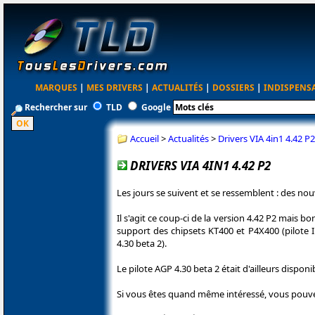
MARQUES
|
MES DRIVERS
|
ACTUALITÉS
|
DOSSIERS
|
INDISPENS
Rechercher sur
TLD
Google
Accueil
>
Actualités
>
Drivers VIA 4in1 4.42 P2
DRIVERS VIA 4IN1 4.42 P2
Les jours se suivent et se ressemblent : des no
Il s'agit ce coup-ci de la version 4.42 P2 mais 
support des chipsets KT400 et P4X400 (pilote 
4.30 beta 2).
Le pilote AGP 4.30 beta 2 était d'ailleurs dispon
Si vous êtes quand même intéressé, vous pouvez