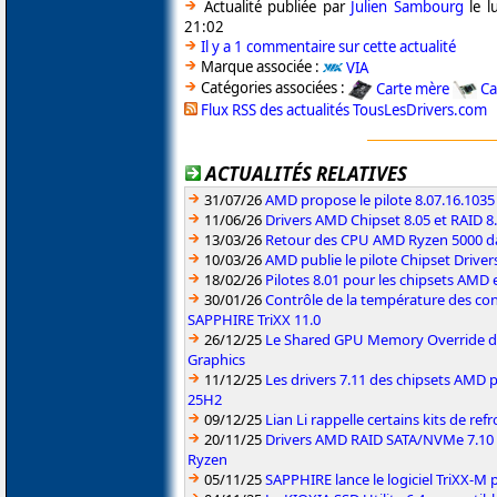
Actualité publiée par
Julien Sambourg
le l
21:02
Il y a 1 commentaire sur cette actualité
Marque associée :
VIA
Catégories associées :
Carte mère
Ca
Flux RSS des actualités TousLesDrivers.com
ACTUALITÉS RELATIVES
31/07/26
AMD propose le pilote 8.07.16.1035
11/06/26
Drivers AMD Chipset 8.05 et RAID 8
13/03/26
Retour des CPU AMD Ryzen 5000 da
10/03/26
AMD publie le pilote Chipset Driver
18/02/26
Pilotes 8.01 pour les chipsets AMD
30/01/26
Contrôle de la température des co
SAPPHIRE TriXX 11.0
26/12/25
Le Shared GPU Memory Override déb
Graphics
11/12/25
Les drivers 7.11 des chipsets AMD
25H2
09/12/25
Lian Li rappelle certains kits de re
20/11/25
Drivers AMD RAID SATA/NVMe 7.10 p
Ryzen
05/11/25
SAPPHIRE lance le logiciel TriXX-M