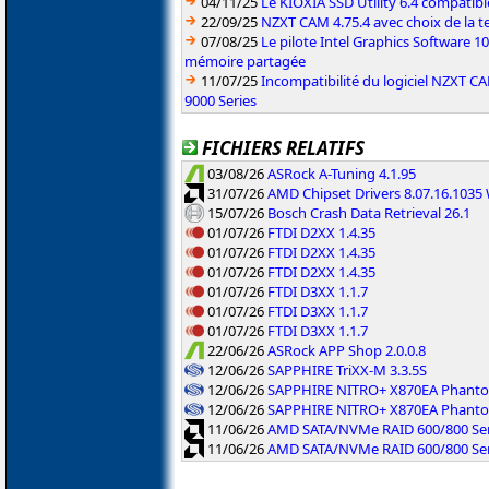
04/11/25
Le KIOXIA SSD Utility 6.4 compatible
22/09/25
NZXT CAM 4.75.4 avec choix de la 
07/08/25
Le pilote Intel Graphics Software 101
mémoire partagée
11/07/25
Incompatibilité du logiciel NZXT 
9000 Series
FICHIERS RELATIFS
03/08/26
ASRock A-Tuning 4.1.95
31/07/26
AMD Chipset Drivers 8.07.16.103
15/07/26
Bosch Crash Data Retrieval 26.1
01/07/26
FTDI D2XX 1.4.35
01/07/26
FTDI D2XX 1.4.35
01/07/26
FTDI D2XX 1.4.35
01/07/26
FTDI D3XX 1.1.7
01/07/26
FTDI D3XX 1.1.7
01/07/26
FTDI D3XX 1.1.7
22/06/26
ASRock APP Shop 2.0.0.8
12/06/26
SAPPHIRE TriXX-M 3.3.5S
12/06/26
SAPPHIRE NITRO+ X870EA Phanto
12/06/26
SAPPHIRE NITRO+ X870EA Phanto
11/06/26
AMD SATA/NVMe RAID 600/800 Ser
11/06/26
AMD SATA/NVMe RAID 600/800 Ser