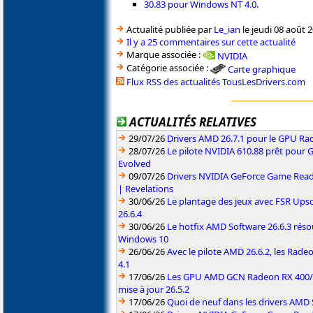
30.83 pour Windows NT 4.0
.
Actualité publiée par
Le_ian
le jeudi 08 août 
Il y a 25 commentaires sur cette actualité
Marque associée :
NVIDIA
Catégorie associée :
Carte graphique
Flux RSS des actualités TousLesDrivers.com
ACTUALITÉS RELATIVES
29/07/26
Drivers AMD 26.7.1 pour le GPU Rad
28/07/26
Le pilote NVIDIA 610.88 prêt pour 
Evolved
09/07/26
Drivers NVIDIA GeForce Game Read
| Revelations
30/06/26
Le plantage des jeux avec FSR Upsca
26.6.4
30/06/26
Le hotfix AMD Software 26.6.3 résou
Windows 10
26/06/26
Avec le pilote AMD 26.6.2, les Rad
4.1
17/06/26
Les GPU AMD GCN Radeon RX 400/50
mise à jour 26.5.2
17/06/26
Quoi de neuf dans les drivers AMD S