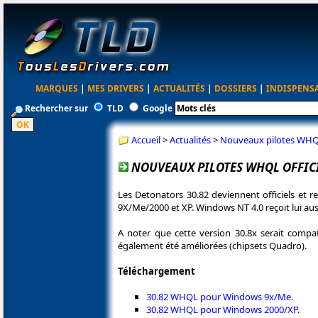
MARQUES
|
MES DRIVERS
|
ACTUALITÉS
|
DOSSIERS
|
INDISPENS
Rechercher sur
TLD
Google
Accueil
>
Actualités
>
Nouveaux pilotes WHQL
NOUVEAUX PILOTES WHQL OFFICI
Les Detonators 30.82 deviennent officiels et 
9X/Me/2000 et XP. Windows NT 4.0 reçoit lui aus
A noter que cette version 30.8x serait compa
également été améliorées (chipsets Quadro).
Téléchargement
30.82 WHQL pour Windows 9x/Me
.
30.82 WHQL pour Windows 2000/XP
.