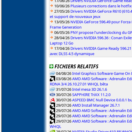
17/06/26
Drivers NVIDIA GeForce Game Rea
10/06/26
Plusieurs corrections dans le hotf
27/05/26
Drivers NVIDIA GeForce R610 (610.4
et support de nouveaux jeux
13/05/26
NVIDIA GeForce 596.49 pour Forza 
Frame Generation
06/05/26
PNY propose l'underclocking du GP
28/04/26
Drivers NVIDIA 596.36 : Conan Exi
Laptop 12 Go
17/04/26
Drivers NVIDIA Game Ready 596.2
avec DLSS 4.5 dynamique
FICHIERS RELATIFS
04/08/26
Intel Graphics Software Game On
03/08/26
AMD AMD Software : Adrenalin Edi
RDNA 3/4 26.10.27.01 WHQL bêta
31/07/26
Intel mesa 3D 26.1.6
30/07/26
SAPPHIRE TriXX 11.2.0
30/07/26
ASPEED BMC Null Device 0.0.0.1 b
29/07/26
AMD Install Manager 26.7.1
29/07/26
AMD AMD Software : Adrenalin Ed
29/07/26
AMD AMD Software : Adrenalin Ed
29/07/26
AMD AMD Software : Adrenalin Ed
WHQL
28/07/26
NVIDIA Studio Driver 610.88 WHQ