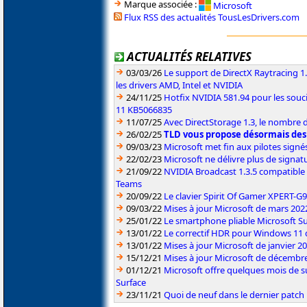
Marque associée :
Microsoft
Flux RSS des actualités TousLesDrivers.com
ACTUALITÉS RELATIVES
03/03/26
Le support de DirectX Raytracing 1.
les drivers AMD, Intel et NVIDIA
24/11/25
Hotfix NVIDIA 581.94 pour les sou
11 KB5066835
11/07/25
Avec DirectStorage 1.3, le nombre 
26/02/25
TLD vous propose désormais des
09/03/23
Microsoft met fin aux pilotes sign
22/02/23
Microsoft ne délivre plus de signa
21/09/22
NVIDIA Broadcast 1.3.5 compatible 
Teams
20/09/22
Le clavier Spirit Of Gamer XPERT-G
09/03/22
Mises à jour Microsoft de mars 202
25/01/22
Le smartphone pliable Microsoft S
13/01/22
Le correctif HDR pour Windows 11 d
13/01/22
Mises à jour Microsoft de janvier 2
15/12/21
Mises à jour Microsoft de décembr
01/12/21
Microsoft offre quelques mois de s
Surface
23/11/21
Quoi de neuf dans le dernier patch