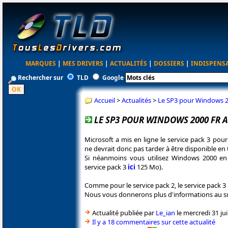
MARQUES
|
MES DRIVERS
|
ACTUALITÉS
|
DOSSIERS
|
INDISPENS
Rechercher sur
TLD
Google
Accueil
>
Actualités
>
Le SP3 pour Windows 2
LE SP3 POUR WINDOWS 2000 FR 
Microsoft a mis en ligne le service pack 3 pou
ne devrait donc pas tarder à être disponible en
Si néanmoins vous utilisez Windows 2000 en 
service pack 3
ici
125 Mo).
Comme pour le service pack 2, le service pack 3 
Nous vous donnerons plus d'informations au suje
Actualité publiée par
Le_ian
le mercredi 31 jui
Il y a 18 commentaires sur cette actualité