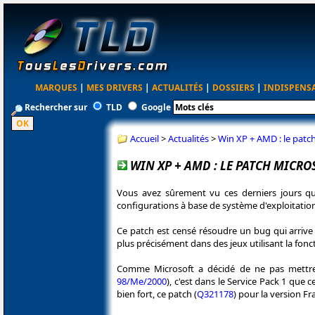
MARQUES
|
MES DRIVERS
|
ACTUALITÉS
|
DOSSIERS
|
INDISPENS
Rechercher sur
TLD
Google
Accueil
>
Actualités
>
Win XP + AMD : le patch
WIN XP + AMD : LE PATCH MICRO
Vous avez sûrement vu ces derniers jours qu'
configurations à base de système d'exploitati
Ce patch est censé résoudre un bug qui arrive 
plus précisément dans des jeux utilisant la fon
Comme Microsoft a décidé de ne pas mettre
98/Me/2000
), c'est dans le Service Pack 1 que
bien fort, ce patch (
Q321178
) pour la version F