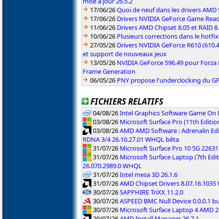
mise à jour 26.5.2
17/06/26
Quoi de neuf dans les drivers AMD S
17/06/26
Drivers NVIDIA GeForce Game Rea
11/06/26
Drivers AMD Chipset 8.05 et RAID 8
10/06/26
Plusieurs corrections dans le hotf
27/05/26
Drivers NVIDIA GeForce R610 (610.4
et support de nouveaux jeux
13/05/26
NVIDIA GeForce 596.49 pour Forza 
Frame Generation
06/05/26
PNY propose l'underclocking du GP
FICHIERS RELATIFS
04/08/26
Intel Graphics Software Game On
03/08/26
Microsoft Surface Pro (11th Editi
03/08/26
AMD AMD Software : Adrenalin Edi
RDNA 3/4 26.10.27.01 WHQL bêta
31/07/26
Microsoft Surface Pro 10 5G 2263
31/07/26
Microsoft Surface Laptop (7th Edit
26.070.2989.0 WHQL
31/07/26
Intel mesa 3D 26.1.6
31/07/26
AMD Chipset Drivers 8.07.16.103
30/07/26
SAPPHIRE TriXX 11.2.0
30/07/26
ASPEED BMC Null Device 0.0.0.1 b
30/07/26
Microsoft Surface Laptop 4 AMD 
29/07/26
AMD Install Manager 26.7.1