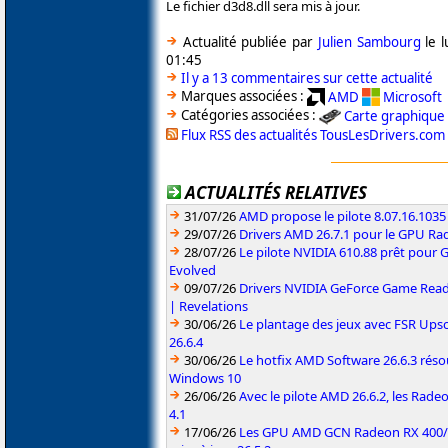
Le fichier d3d8.dll sera mis à jour.
Actualité publiée par
Julien Sambourg
le l
01:45
Il y a 13 commentaires sur cette actualité
Marques associées :
AMD
Microsoft
Catégories associées :
Carte graphique
Flux RSS des actualités TousLesDrivers.com
ACTUALITÉS RELATIVES
31/07/26
AMD propose le pilote 8.07.16.1035
29/07/26
Drivers AMD 26.7.1 pour le GPU Rad
28/07/26
Le pilote NVIDIA 610.88 prêt pour 
Evolved
09/07/26
Drivers NVIDIA GeForce Game Read
| Revelations
30/06/26
Le plantage des jeux avec FSR Upsca
26.6.4
30/06/26
Le hotfix AMD Software 26.6.3 résou
Windows 10
26/06/26
Avec le pilote AMD 26.6.2, les Rad
4.1
17/06/26
Les GPU AMD GCN Radeon RX 400/50