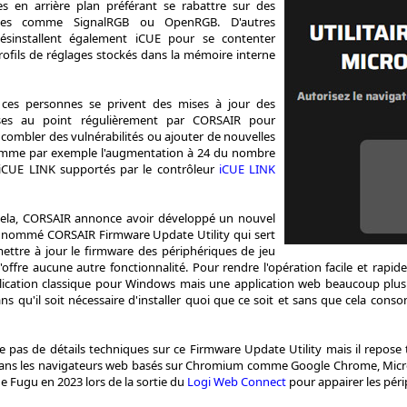
s en arrière plan préférant se rabattre sur des
erces comme SignalRGB ou OpenRGB. D'autres
ésinstallent également iCUE pour se contenter
ofils de réglages stockés dans la mémoire interne
 ces personnes se privent des mises à jour des
mises au point régulièrement par CORSAIR pour
 combler des vulnérabilités ou ajouter de nouvelles
comme par exemple l'augmentation à 24 du nombre
 iCUE LINK supportés par le contrôleur
iCUE LINK
cela, CORSAIR annonce avoir développé un nouvel
tif nommé CORSAIR Firmware Update Utility qui sert
ettre à jour le firmware des périphériques de jeu
offre aucune autre fonctionnalité. Pour rendre l'opération facile et rapid
lication classique pour Windows mais une application web beaucoup plus
ns qu'il soit nécessaire d'installer quoi que ce soit et sans que cela c
pas de détails techniques sur ce Firmware Update Utility mais il repose t
ans les navigateurs web basés sur Chromium comme Google Chrome, Micro
de Fugu en 2023 lors de la sortie du
Logi Web Connect
pour appairer les périp