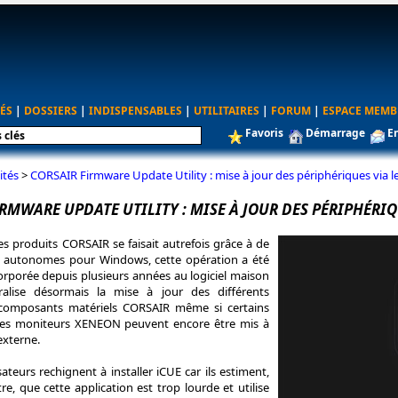
ÉS
|
DOSSIERS
|
INDISPENSABLES
|
UTILITAIRES
|
FORUM
|
ESPACE MEMB
Favoris
Démarrage
E
ités
>
CORSAIR Firmware Update Utility : mise à jour des périphériques via 
RMWARE UPDATE UTILITY : MISE À JOUR DES PÉRIPHÉRI
des produits CORSAIR se faisait autrefois grâce à de
s autonomes pour Windows, cette opération a été
orporée depuis plusieurs années au logiciel maison
alise désormais la mise à jour des différents
 composants matériels CORSAIR même si certains
es moniteurs XENEON peuvent encore être mis à
externe.
sateurs rechignent à installer iCUE car ils estiment,
tre, que cette application est trop lourde et utilise