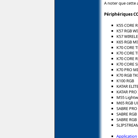
A noter que cette
Périphériques C
K55 CORE 
K57 RGB WI
K57 WIRELE
K65 RGB MI
K70 CORE T
K70 CORE T
K70 CORE 
K70 CORE S
K70 PRO MI
K70 RGB TK
K100 RGB
KATAR ELIT
KATAR PRO 
M55 Lightw
M65 RGB U
SABRE PRO
SABRE RGB
SABRE RGB
SLIPSTREA
Application