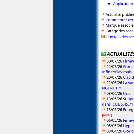
Application
Actualité publié
Commenter cett
Marque associé
Catégories asso
Flux RSS des ac
ACTUALITÉS
30/07/26
Firmw
22/07/26
Glori
InfinitePlay mais 
20/07/26
Clap d
22/06/26
La sou
NGENUITY
03/06/26
Une me
13/05/26
Suppo
dans iCUE 5.45.71
13/05/26
Enreg
[MAJ]
06/05/26
Firmw
05/05/26
HyperX
08/04/26
Glori