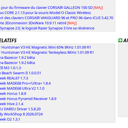
à jour du firmware du clavier CORSAIR GALLEON 100 SD
[MAJ]
us CORE 2.1.13 pour la souris Model O Classic Wireless
rt des claviers CORSAIR VANGUARD 96 et PRO 96 dans iCUE 5.42.70
ote 3Dconnexion 3DxWare 10.9.11 retiré
[MAJ]
Synapse 2.0, le logiciel Razer Synapse 3 tire sa révérence
ELATIFS
A
r Huntsman V3 HE Magnetic Mini 65% 8KHz 1.01.09 R1
r Huntsman V3 HE Magnetic Tenkeyless 8KHz 1.01.09 R1
a Bazecor 1.9.2 bêta
a Bazecor 1.9.2 bêta
I M2 1.0.1.3
e Beach Swarm II 1.0.0.51
eek REAL67 1.7.3
eek MADE68 Pro+/Ultra+ 1.8.4
eek MADE68 Ultra V2 1.1.0
eek Horus 1.8.9
eek Horus Pyramid Receiver 1.8.9
eek Hive 2.1.4
U DAREU Driver 1.5.8.20
dy WorkShop 8 2026.0724
eek O2 1.3.1