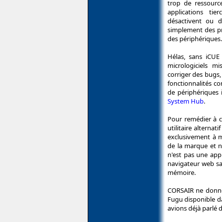
trop de ressource
applications ti
désactivent ou d
simplement des pr
des périphériques.
Hélas, sans iCUE
micrologiciels 
corriger des bugs,
fonctionnalités 
de périphériques
System Hub
.
Pour remédier à 
utilitaire alterna
exclusivement à m
de la marque et n'
n'est pas une app
navigateur web sa
mémoire.
CORSAIR ne donne 
Fugu disponible d
avions déjà parlé 