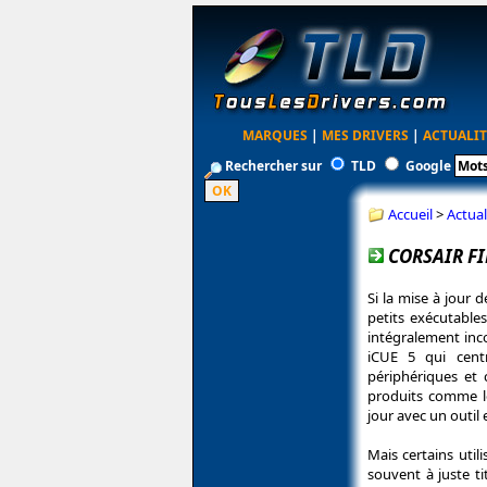
MARQUES
|
MES DRIVERS
|
ACTUALIT
Rechercher sur
TLD
Google
Accueil
>
Actual
CORSAIR FI
Si la mise à jour 
petits exécutable
intégralement inc
iCUE 5 qui centr
périphériques et
produits comme l
jour avec un outil 
Mais certains utili
souvent à juste ti