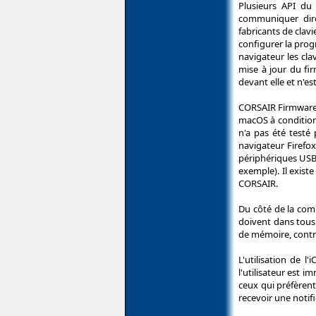
Plusieurs API d
communiquer dire
fabricants de clav
configurer la pro
navigateur les cl
mise à jour du fi
devant elle et n'e
CORSAIR Firmware 
macOS à condition
n'a pas été testé
navigateur Firefox
périphériques USB 
exemple). Il existe
CORSAIR.
Du côté de la comp
doivent dans tous
de mémoire, contrô
L'utilisation de l
l'utilisateur est 
ceux qui préfèren
recevoir une notif