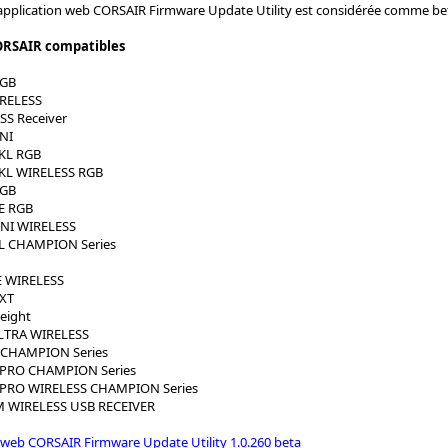
 application web CORSAIR Firmware Update Utility est considérée comme b
ORSAIR compatibles
RGB
RELESS
SS Receiver
NI
KL RGB
KL WIRELESS RGB
RGB
E RGB
NI WIRELESS
L CHAMPION Series
E WIRELESS
XT
eight
LTRA WIRELESS
 CHAMPION Series
 PRO CHAMPION Series
 PRO WIRELESS CHAMPION Series
M WIRELESS USB RECEIVER
 web CORSAIR Firmware Update Utility 1.0.260 beta