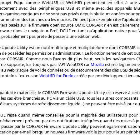
u projet Fugu comme WebUSB et WebHID permettent en effet à une ap
ctement avec des périphériques USB et même avec des appareils Bluet
iers gaming exotiques ne se sont pas privés depuis plusieurs années pour p
grammation des touches ou les macros. On peut par exemple citer l'applica
aviers basés sur le firmware open source QMK. CORSAIR n'en est clairement
rmware dans le navigateur. Bref, l'iCUE en tant qu'application native po
st probablement pas prête de passer à une édition web.
Update Utility est un outil multilingue et multiplateforme dont CORSAIR c
 de posséder les permissions administrateur. Le fonctionnement de cet out
 par CORSAIR. Comme nous l'avons dit plus haut, seuls les navigateurs 
 ne supporte, lui, toujours pas l'API WebUSB car
Mozilla
estime légitimemen
au web (risque de vol de données ou de détournement des clés USB de sécuri
 toutefois l'extension
WebHID for Firefox
créée par un développeur tiers mais
atibilité matérielle, le CORSAIR Firmware Update Utility est réservé à certai
 les cas être branchés au PC via un câble USB. Tous les autres composants
leurs, systèmes de refroidissement liquide...) ne peuvent être mis à jour qu
'iCUE reste quand même conseillée pour la majorité des utilisateurs pour 
immédiatement prévenu par des notifications intégrées quand des mises à jo
t passer par le CORSAIR Firmware Update Utility peuvent également s'abon
ication par e-mail lorsqu'un nouveau firmware voit le jour pour leurs périph