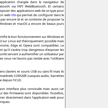
plication chargée dans le navigateur de
ooth via l'API WebBluetooth. Et certains
roposer des applications web de ce type pour
tion web
VIA
qui permet de configurer dans le
 pas encore là et se contente de proposer la
ur Windows et macOS a encore de beaux jours
ertifie le bon fonctionnement sur Windows et
il sur Linux est théoriquement possible mais
Chrome, Edge et Opera sont compatibles. Le
t qu'il s'avère trop dangereux d'exposer les
té servant à authentifier un utilisateur par
 nous ne l'avons pas testée avec l'utilitaire
ns claviers et souris USB ou sans fil mais ils
 matériels CORSAIR (casques audio, barrettes
e depuis l'iCUE.
son interface plus conviviale mais aussi car
ur des firmwares sont disponibles. Toutefois,
ner directement dans l'application web pour
ériques.