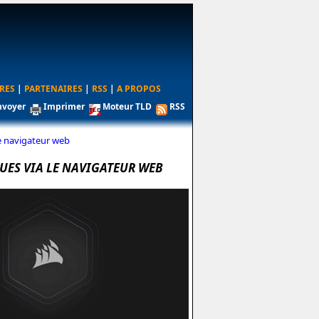
RES
|
PARTENAIRES
|
RSS
|
A PROPOS
nvoyer
Imprimer
Moteur TLD
RSS
le navigateur web
QUES VIA LE NAVIGATEUR WEB