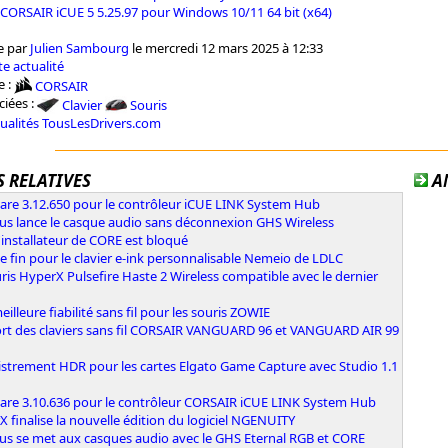
 CORSAIR iCUE 5 5.25.97 pour Windows 10/11 64 bit (x64)
e par
Julien Sambourg
le mercredi 12 mars 2025 à 12:33
e actualité
e :
CORSAIR
ciées :
Clavier
Souris
tualités TousLesDrivers.com
 RELATIVES
A
are 3.12.650 pour le contrôleur iCUE LINK System Hub
ous lance le casque audio sans déconnexion GHS Wireless
l'installateur de CORE est bloqué
e fin pour le clavier e-ink personnalisable Nemeio de LDLC
ris HyperX Pulsefire Haste 2 Wireless compatible avec le dernier
illeure fiabilité sans fil pour les souris ZOWIE
rt des claviers sans fil CORSAIR VANGUARD 96 et VANGUARD AIR 99
istrement HDR pour les cartes Elgato Game Capture avec Studio 1.1
are 3.10.636 pour le contrôleur CORSAIR iCUE LINK System Hub
 finalise la nouvelle édition du logiciel NGENUITY
ous se met aux casques audio avec le GHS Eternal RGB et CORE