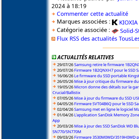
2024 à 18:19
Commenter cette actualité
Marques associées :
KIOXIA
Catégorie associée :
Solid-S
Flux RSS des actualités TousL
ACTUALITÉS RELATIVES
29/07/26
Samsung retire le firmware 1B2Q
20/07/26
Firmware 1B2QNXH7 pour le SSD 
16/06/26
Le firmware du SSD portable Kings
26/05/26
Mise à jour critique du firmware 
19/05/26
Micron donne des détails sur la ga
Crucial/Ballistix
07/05/26
Mise à jour du firmware du SSD U
04/05/26
Firmware SVT04B6Q pour le SSD S
02/04/26
Samsung met en ligne le logiciel Ma
01/04/26
L'application SanDisk Memory Zone
App
20/03/26
Mise à jour des SSD SanDisk WD 
SN770/SN770M
09/03/26
Firmware 3530M0WD/3519H0WD pou