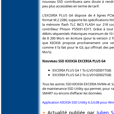
nouveau SSD contribuera sans doute à rendre
peu plus accessibles en terme de tarif.
L'EXCERIA PLUS G4 dispose de 4 lignes PCIe
format M.2 2280, supporte les spécifications 
la mémoire flash TLC BiCS FLASH sur 218 cou
contrôleur Phison PS5031-E31T. Grâce à tout 
débits séquentiels théoriques maximum de 10 0
de 8 200 Mo/s en écriture (pour la version 2 To
que KIOXIA propose prochainement une ve
comme il l'a fait pour le G3, qui offrirait des 
Mo/s).
Nouveau SSD KIOXIA EXCERIA PLUS G4
EXCERIA PLUS G4 1 To (LVD10Z001TG8)
EXCERIA PLUS G4 2 To (LVD10Z002TG8)
Tous les autres SSD KIOXIA EXCERIA NVMe et SA
de maintenance SSD Utility qui permet, pour rap
SMART ou encore d'effacer les données.
Application KIOXIA SSD Utility 6.3.0.08 pour Wi
Actualité publiée par
Julien 