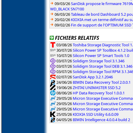
09/03/26
SanDisk propose le firmware 761
WD_BLACK SN7100
06/03/26
Tableau de bord Dashboard 5.2 pou
20/02/26
KIOXIA met un terme définitif au s
09/02/26
Fin de support de l'OPTIMUM SSD
FICHIERS RELATIFS
03/08/26
Toshiba Storage Diagnostic Tool 1.
30/07/26
Silicon Power SP ToolBox 4.1.2 bui
10/07/26
Silicon Power SP Smart Tools 1.0
03/07/26
Solidigm Storage Tool 3.1.346
03/07/26
Solidigm Storage Tool DEB 3.1.346
03/07/26
Solidigm Storage Tool RPM 3.1.34
02/07/26
SanDisk App 3.2.1.2046
24/06/26
BIWIN Data Recovery Tool 2.0.0.1
19/06/26
ZHITAI UNIMASTER SSD 5.2
08/06/26
HP Data Recovery Tool 1.0.0.1
29/05/26
Micron Storage Executive Command
29/05/26
Micron Storage Executive Command
29/05/26
Micron Storage Executive Command
25/05/26
KIOXIA SSD Utility 6.6.0.09
04/05/26
BIWIN Intelligence 4.0.0.4 build 2