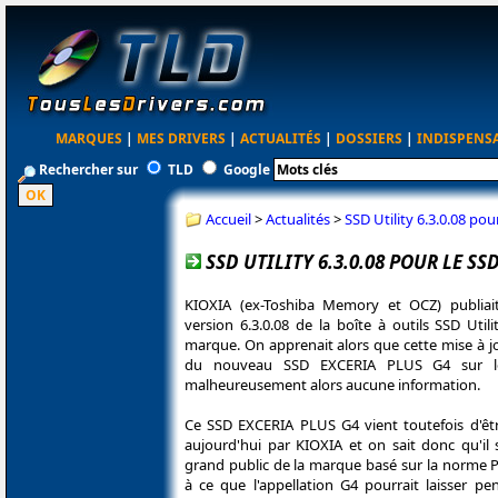
MARQUES
|
MES DRIVERS
|
ACTUALITÉS
|
DOSSIERS
|
INDISPENS
Rechercher sur
TLD
Google
Accueil
>
Actualités
>
SSD Utility 6.3.0.08 po
SSD UTILITY 6.3.0.08 POUR LE SS
KIOXIA (ex-Toshiba Memory et OCZ) publia
version 6.3.0.08 de la boîte à outils SSD Util
marque. On apprenait alors que cette mise à jo
du nouveau SSD EXCERIA PLUS G4 sur le
malheureusement alors aucune information.
Ce SSD EXCERIA PLUS G4 vient toutefois d'être
aujourd'hui par KIOXIA et on sait donc qu'il 
grand public de la marque basé sur la norme P
à ce que l'appellation G4 pourrait laisser pe