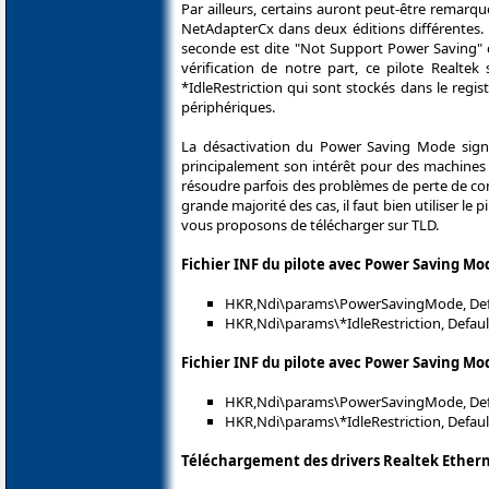
Par ailleurs, certains auront peut-être remarq
NetAdapterCx dans deux éditions différentes. La
seconde est dite "Not Support Power Saving" c'
vérification de notre part, ce pilote Realt
*IdleRestriction qui sont stockés dans le regi
périphériques.
La désactivation du Power Saving Mode signif
principalement son intérêt pour des machines
résoudre parfois des problèmes de perte de conn
grande majorité des cas, il faut bien utiliser le 
vous proposons de télécharger sur TLD.
Fichier INF du pilote avec Power Saving Mo
HKR,Ndi\params\PowerSavingMode, Defau
HKR,Ndi\params\*IdleRestriction, Default,
Fichier INF du pilote avec Power Saving Mo
HKR,Ndi\params\PowerSavingMode, Defau
HKR,Ndi\params\*IdleRestriction, Default,
Téléchargement des drivers Realtek Etherne