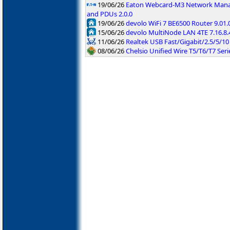
19/06/26
Eaton Webcard-M3 Network Manag
and PDUs 2.0.0
19/06/26
devolo WiFi 7 BE6500 Router 9.01
15/06/26
devolo MultiNode LAN 4TE 7.16.8.
11/06/26
Realtek USB Fast/Gigabit/2.5/5/10 
08/06/26
Chelsio Unified Wire T5/T6/T7 Serie