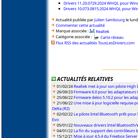
Drivers 11.20.0729.2024 WHQL pour Win
Drivers 10.073.0815.2024 WHQL pour Wi
Actualité publiée par
Julien Sambourg
le lund
Commenter cette actualité
Marque associée :
Realtek
Catégorie associée :
Carte réseau
Flux RSS des actualités TousLesDrivers.com
ACTUALITÉS RELATIVES
01/02/24
Realtek met à jour son pilote High 
26/09/23
Firmware 6.0 pour les adaptateurs 
25/06/22
Firmware delos 5.10.2 pour les ada
21/06/22
Une mise à jour logicielle requise p
Delta (R2)
02/02/22
Le pilote Intel Bluetooth prêt pour 
Evo
05/01/22
Nouveaux drivers Intel Bluetooth/Wi
04/01/22
La fin du support des contrôleurs I
15/12/21
Mise à jour 4.5.4 du Freebox Server