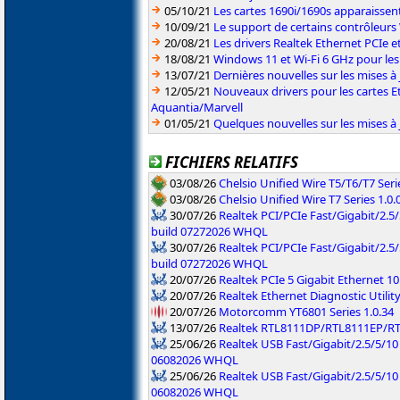
05/10/21
Les cartes 1690i/1690s apparaissent 
10/09/21
Le support de certains contrôleurs W
20/08/21
Les drivers Realtek Ethernet PCIe 
18/08/21
Windows 11 et Wi-Fi 6 GHz pour les d
13/07/21
Dernières nouvelles sur les mises à
12/05/21
Nouveaux drivers pour les cartes E
Aquantia/Marvell
01/05/21
Quelques nouvelles sur les mises à 
FICHIERS RELATIFS
03/08/26
Chelsio Unified Wire T5/T6/T7 Serie
03/08/26
Chelsio Unified Wire T7 Series 1.0.
30/07/26
Realtek PCI/PCIe Fast/Gigabit/2.5/
build 07272026 WHQL
30/07/26
Realtek PCI/PCIe Fast/Gigabit/2.5
build 07272026 WHQL
20/07/26
Realtek PCIe 5 Gigabit Ethernet 10
20/07/26
Realtek Ethernet Diagnostic Utility
20/07/26
Motorcomm YT6801 Series 1.0.34
13/07/26
Realtek RTL8111DP/RTL8111EP/R
25/06/26
Realtek USB Fast/Gigabit/2.5/5/10
06082026 WHQL
25/06/26
Realtek USB Fast/Gigabit/2.5/5/10 
06082026 WHQL