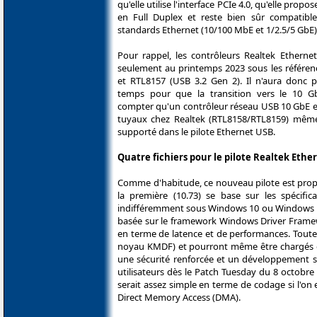
qu'elle utilise l'interface PCIe 4.0, qu'elle propo
en Full Duplex et reste bien sûr compatible
standards Ethernet (10/100 MbE et 1/2.5/5 GbE)
Pour rappel, les contrôleurs Realtek Ethern
seulement au printemps 2023 sous les référenc
et RTL8157 (USB 3.2 Gen 2). Il n'aura donc 
temps pour que la transition vers le 10 Gb
compter qu'un contrôleur réseau USB 10 GbE e
tuyaux chez Realtek (RTL8158/RTL8159) même 
supporté dans le pilote Ethernet USB.
Quatre fichiers pour le pilote Realtek Ethe
Comme d'habitude, ce nouveau pilote est prop
la première (10.73) se base sur les spécific
indifféremment sous Windows 10 ou Windows 11. 
basée sur le framework Windows Driver Framew
en terme de latence et de performances. Toute
noyau KMDF) et pourront même être chargés dan
une sécurité renforcée et un développement s
utilisateurs dès le Patch Tuesday du 8 octobre 
serait assez simple en terme de codage si l'on
Direct Memory Access (DMA).