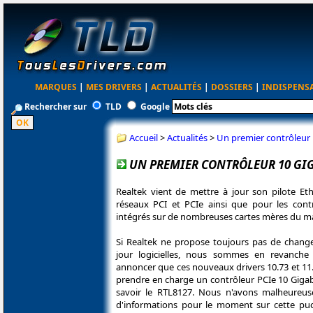
MARQUES
|
MES DRIVERS
|
ACTUALITÉS
|
DOSSIERS
|
INDISPENS
Rechercher sur
TLD
Google
Accueil
>
Actualités
>
Un premier contrôleur 
UN PREMIER CONTRÔLEUR 10 GIG
Realtek vient de mettre à jour son pilote Eth
réseaux PCI et PCIe ainsi que pour les cont
intégrés sur de nombreuses cartes mères du m
Si Realtek ne propose toujours pas de chang
jour logicielles, nous sommes en revanch
annoncer que ces nouveaux drivers 10.73 et 11.
prendre en charge un contrôleur PCIe 10 Gigab
savoir le RTL8127. Nous n'avons malheure
d'informations pour le moment sur cette puc