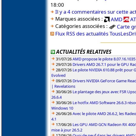
18:00
Il y a 4 commentaires sur cette act
Marques associées :
AMD
AT
Catégories associées :
Carte g
Flux RSS des actualités TousLesDr
ACTUALITÉS RELATIVES
31/07/26
AMD propose le pilote 8.07.16.1035
29/07/26
Drivers AMD 26.7.1 pour le GPU Rad
28/07/26
Le pilote NVIDIA 610.88 prêt pour 
Evolved
09/07/26
Drivers NVIDIA GeForce Game Read
| Revelations
30/06/26
Le plantage des jeux avec FSR Upsca
26.6.4
30/06/26
Le hotfix AMD Software 26.6.3 résou
Windows 10
26/06/26
Avec le pilote AMD 26.6.2, les Rad
4.1
17/06/26
Les GPU AMD GCN Radeon RX 400/50
mise à jour 26.5.2
17/06/26
Quoi de neuf dans les drivers AMD S