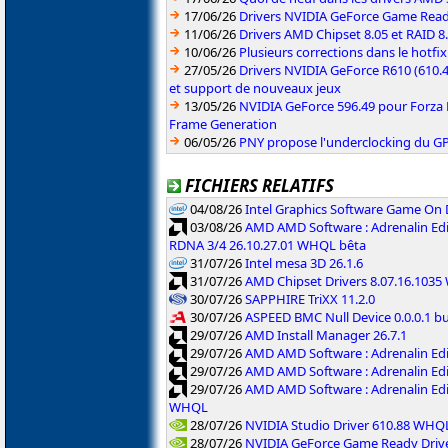
17/06/26
Drivers NVIDIA GeForce Game Rea
11/06/26
Drivers AMD Chipset 8.05 et RAID 8
10/06/26
Plusieurs corrections dans le hotf
27/05/26
Drivers NVIDIA GeForce R610 (610.4
et support de nouveaux jeux
13/05/26
NVIDIA GeForce 596.49 pour Forza 
Frame Generation
06/05/26
PNY propose l'underclocking du GP
FICHIERS RELATIFS
04/08/26
Intel Graphics Software Game On
03/08/26
AMD AMD Software : Adrenalin Edi
RDNA 3/4 26.10.27.01 WHQL bêta
31/07/26
Intel mesa 3D 26.1.6
31/07/26
AMD Chipset Drivers 8.07.16.103
30/07/26
SAPPHIRE TriXX 11.2.0
30/07/26
ASPEED BMC Null Device 0.0.0.1 b
29/07/26
AMD Install Manager 26.7.1
29/07/26
AMD AMD Software : Adrenalin Ed
29/07/26
AMD AMD Software : Adrenalin Ed
29/07/26
AMD AMD Software : Adrenalin Ed
WHQL
28/07/26
NVIDIA Studio Driver 610.88 WHQ
28/07/26
NVIDIA GeForce Game Ready Driv