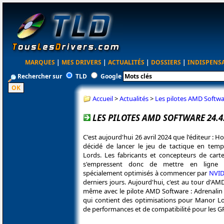
MARQUES
|
MES DRIVERS
|
ACTUALITÉS
|
DOSSIERS
|
INDISPENS
Rechercher sur
TLD
Google
Accueil
>
Actualités
>
Les pilotes AMD Softwa
LES PILOTES AMD SOFTWARE 24.
C'est aujourd'hui 26 avril 2024 que l'éditeur : 
décidé de lancer le jeu de tactique en tem
Lords. Les fabricants et concepteurs de cart
s'empressent donc de mettre en ligne l
spécialement optimisés à commencer par
NVID
derniers jours. Aujourd'hui, c'est au tour d'AMD
même avec le pilote AMD Software : Adrenalin 
qui contient des optimisations pour Manor L
de performances et de compatibilité pour les 