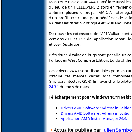
Mais cette mise à jour 24.4.1 améliore aussi le
du jeu de tir HELLDIVERS 2 sorti en février d
optimisé plusieurs fois par AMD. A noter égal
d'un profil HYPR-Tune pour bénéficier de la f
RX dans les titres Nightingale et Skull and Bone
De nouvelles extensions de l'API Vulkan sont
versions 7.1.0 et 7.1.1 de l'application Topaz Gig
et Low Resolution.
Près d'une dizaine de bugs sont par ailleurs co
Forbidden West Complete Edition, Lords of the
Ces drivers 24.4.1 sont disponibles pour les 
lorsque ces mêmes cartes sont combinées
(microarchitecture GCN). En revanche, le pilote d
24.3.1
du mois de mars...
Téléchargement pour Windows 10/11 64 bit 
Drivers AMD Software : Adrenalin Editi
Drivers AMD Software : Adrenalin Edi
Application AMD Install Manager 24.4.1
Actualité publiée par
Julien Samb