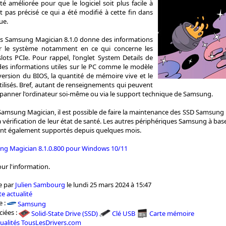
té améliorée pour que le logiciel soit plus facile à
est pas précisé ce qui a été modifié à cette fin dans
ue.
près Samsung Magician 8.1.0 donne des informations
sur le système notamment en ce qui concerne les
lots PCIe. Pour rappel, l'onglet System Details de
 des informations utiles sur le PC comme le modèle
version du BIOS, la quantité de mémoire vive et le
ilisés. Bref, autant de renseignements qui peuvent
dépanner l'ordinateur soi-même ou via le support technique de Samsung.
 Samsung Magician, il est possible de faire la maintenance des SSD Samsung
a vérification de leur état de santé. Les autres périphériques Samsung à ba
nt également supportés depuis quelques mois.
ng Magician 8.1.0.800 pour Windows 10/11
our l'information.
e par
Julien Sambourg
le lundi 25 mars 2024 à 15:47
e actualité
e :
Samsung
ciées :
Solid-State Drive (SSD)
Clé USB
Carte mémoire
tualités TousLesDrivers.com