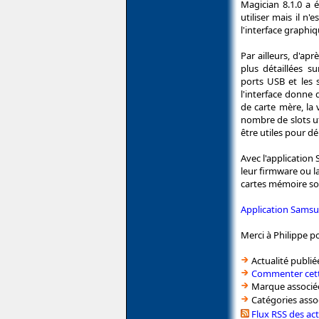
Magician 8.1.0 a é
utiliser mais il n'
l'interface graphiq
Par ailleurs, d'a
plus détaillées 
ports USB et les s
l'interface donne
de carte mère, la 
nombre de slots ut
être utiles pour 
Avec l'application
leur firmware ou l
cartes mémoire so
Application Samsu
Merci à Philippe p
Actualité publié
Commenter cett
Marque associé
Catégories asso
Flux RSS des ac