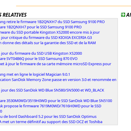
 RELATIVES
A
ng retire le firmware 1B2QNXH7 du SSD Samsung 9100 PRO
are 1B2QNXH7 pour le SSD Samsung 9100 PRO
rmware du SSD portable Kingston XS2000 encore mis à jour
 jour critique du firmware du SSD KIOXIA EXCERIA G3
 donne des détails sur la garantie des SSD et de la RAM
à jour du firmware du SSD USB Kingston XS2000
are SVT04B6Q pour le SSD Samsung 870 EVO
et à jour le firmware de sa carte mémoire microSD Express pour
g met en ligne le logiciel Magician 9.0.1
lication SanDisk Memory Zone passe en version 3.0 et renommée en
à jour des SSD SanDisk WD Blue SN580/SN5000 et WD_BLACK
are 3530M0WD/3519H0WD pour le SSD SanDisk WD Blue SN5100
sk propose le firmware 7619M0WD/7616H0WD pour le SSD
0
au de bord Dashboard 5.2 pour les SSD SanDisk Optimus
 met un terme définitif au support des SSD OCZ et Toshiba