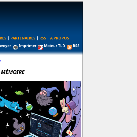
RES
|
PARTENAIRES
|
RSS
|
A PROPOS
nvoyer
Imprimer
Moteur TLD
RSS
e
S MÉMOIRE