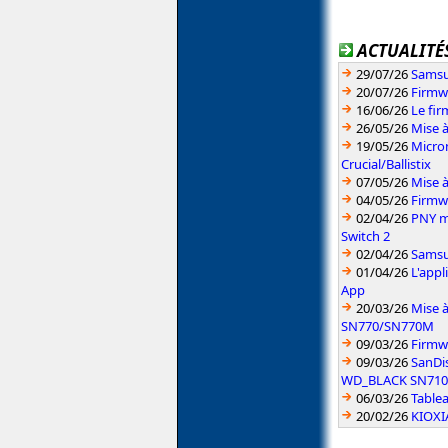
ACTUALITÉS
29/07/26
Samsu
20/07/26
Firmw
16/06/26
Le fi
26/05/26
Mise à
19/05/26
Micron
Crucial/Ballistix
07/05/26
Mise 
04/05/26
Firmw
02/04/26
PNY m
Switch 2
02/04/26
Samsun
01/04/26
L'app
App
20/03/26
Mise 
SN770/SN770M
09/03/26
Firmw
09/03/26
SanDi
WD_BLACK SN710
06/03/26
Table
20/02/26
KIOXIA