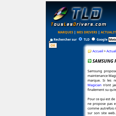
MARQUES
|
MES DRIVERS
|
ACTUALIT
Rechercher sur
TLD
Google
Accueil
>
Actual
SAMSUNG P
Samsung propose 
maintenance Magic
marque. Si les 
Magician
n'ont ja
finalement su qu'el
Pour ce qui est de
ne propose pas e
comme autrefois m
sur son site web.