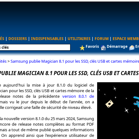
ÉS
|
DOSSIERS
|
INDISPENSABLES
|
UTILITAIRES
|
FORUM
|
ESPACE MEMB
Favoris
Démarrage
E
ités
>
Samsung publie Magician 8.1 pour les SSD, clés USB et cartes mémoir
UBLIE MAGICIAN 8.1 POUR LES SSD, CLÉS USB ET CARTE
aujourd'hui la mise à jour 8.1.0 du logiciel de
ian pour les SSD, clés USB et cartes mémoire de la
release notes de la précédente
version 8.0.1 de
mais vu le jour depuis le début de l'année, on a
le corrigeait une faille de sécurité de niveau élevé.
 la nouvelle version 8.1.0 du 25 mars 2024, Samsung
ncore de release notes complètes au format PDF
ais a tout de même publié quelques informations
 On apprend ainsi que l'expérience utilisateur de