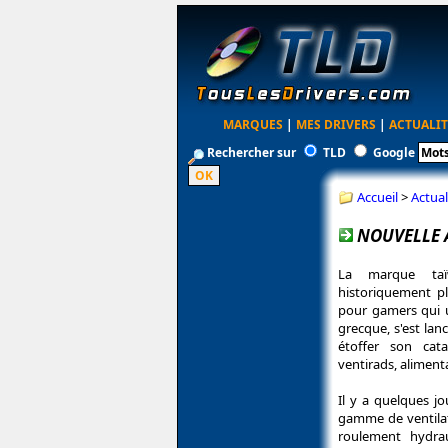
MARQUES
|
MES DRIVERS
|
ACTUALIT
Rechercher sur
TLD
Google
Accueil
>
Actual
NOUVELLE 
La marque taï
historiquement pl
pour gamers qui u
grecque, s'est la
étoffer son cat
ventirads, aliment
Il y a quelques j
gamme de ventila
roulement hydra