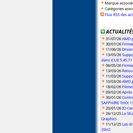
Marque associé
Catégories asso
Flux RSS des ac
ACTUALITÉS
31/07/26
AMD pr
30/07/26
Firmw
11/06/26
Driver
13/05/26
Suppo
dans iCUE 5.45.71
06/05/26
Firmw
13/03/26
Retou
11/03/26
Suppo
10/03/26
AMD pu
18/02/26
Pilote
09/02/26
Après 
30/01/26
Contr
SAPPHIRE TriXX 1
20/01/26
IO Cen
26/12/25
Le Sh
Graphics
11/12/25
Les d
25H2