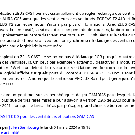
lication ZEUS CAST permet essentiellement de régler l'éclairage des ventil
er AURA GC5 ainsi que les ventilateurs des ventirads BOREAS E2-41D et
LUS P2 sur lequel nous n'avons pas plus d'informations. Avec ZEUS CAST
eurs, la luminosité, la vitesse des changements de couleurs, la direction d
D présentent au centre des ventilateurs ou aux LED situées sur le cadre du
t aussi de choisir si on veut ou non synchroniser l'éclairage des ventilat
rés par le logiciel de la carte mère.
l'application ZEUS CAST ne se borne pas à l'éclairage RGB puisqu'un autre 
n des ventilateurs. On peut par exemple y activer ou désactiver la modulat
ation PWM qui définit le niveau de ventilation en fonction de la te
Le logiciel affiche sur quels ports du contrôleur USB AEOLUS Box II sont 
n en temps réel. A noter que le contrôleur AEOLUS Box II peut gérer jusqu'à 
de LED.
r dire un petit mot sur les périphériques de jeu GAMDIAS pour lesquels l'
us que de très rares mises à jour à savoir la version 2.9.6 de 2020 pour le 
2021, nom qui ne laissait hélas pas présager grand chose de bon en terme d
AST 1.0.0.3 pour les ventilateurs et boîtiers GAMDIAS
e par
Julien Sambourg
le lundi 04 mars 2024 à 19:18
e actualité