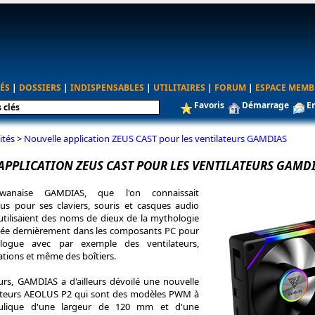
ÉS
|
DOSSIERS
|
INDISPENSABLES
|
UTILITAIRES
|
FORUM
|
ESPACE MEMB
Favoris
Démarrage
E
ités
>
Nouvelle application ZEUS CAST pour les ventilateurs GAMDIAS
APPLICATION ZEUS CAST POUR LES VENTILATEURS GAMD
wanaise GAMDIAS, que l'on connaissait
us pour ses claviers, souris et casques audio
tilisaient des noms de dieux de la mythologie
ncée dernièrement dans les composants PC pour
alogue avec par exemple des ventilateurs,
ations et même des boîtiers.
ours, GAMDIAS a d'ailleurs dévoilé une nouvelle
teurs AEOLUS P2 qui sont des modèles PWM à
ulique d'une largeur de 120 mm et d'une