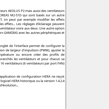
ateurs AEOLUS P2 mais aussi des ventilateurs
 BOREAS M2-51D qui sont basés sur un autre
, on peut par exemple modifier les effets
es effets... Les réglages d'éclairage peuvent
 ventilateur voire aux deux. Une autre option
eurs GAMDIAS avec les autres périphériques et
onglet de l'interface permet de configurer la
ion de largeur d'impulsion (PWM), ajuster la
mpérature ou encore créer des profils de
branchés les ventilateurs et pour chacun sa
16 ventilateurs (6 ventilateurs par port FAN)
application de configuration HERA ne reçoit
logiciel HERA historique ou la version 1.4.2.4
'évolution...