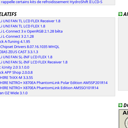
i rappelle certains kits de refroidissement HydroShift II LCD-S
ELATIFS
A
Li UNI FAN TL LCD FLEX Receiver 1.8
Li UNI FAN TL LCD FLEX 1.8
Li L-Connect 3 x OpenRGB 2.1.28 bêta
Li L-Connect 3 2.1.28
k A-Tuning 4.1.95
Chipset Drivers 8.07.16.1035 WHQL
IAS ZEUS CAST 3.3.1.3
Li UNI FAN SL-INF LCD FLEX 1.8
Li UNI FAN SL-INF LCD FLEX Receiver 1.8
 iUnity 2.0 3.1.0.0
ck APP Shop 2.0.0.8
HIRE TriXX-M 3.3.5S
HIRE NITRO+ X870EA PhantomLink Polar Edition AM5SP201R14
HIRE NITRO+ X870EA PhantomLink Edition AM5SO101R14
an OZ Wide 3.1.0
D