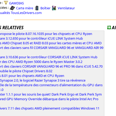
e :
GAMDIAS
ciées :
Carte mère
Boîtier
Ventilateur
tualités TousLesDrivers.com
 RELATIVES
A
opose le pilote 8.07.16.1035 pour les chipsets et CPU Ryzen
are 3.12.650 pour le contrôleur iCUE LINK System Hub
s AMD Chipset 8.05 et RAID 8.03 pour les cartes mères et CPU AMD
rt des claviers sans fil CORSAIR VANGUARD 96 et VANGUARD AIR 99
are 3.10.636 pour le contrôleur CORSAIR iCUE LINK System Hub
r des CPU AMD Ryzen 5000 dans le Ryzen Master 3.0.2
rt des claviers CORSAIR VANGUARD 96 et PRO 96 dans iCUE 5.42.70
blie le pilote Chipset Drivers 8.02
s 8.01 pour les chipsets AMD et CPU Ryzen
Synapse 2.0, le logiciel Razer Synapse 3 tire sa révérence
ôle de la température des connecteurs d'alimentation du GPU dans
1.0
ter 1.1.1 pour les souris be quiet! Dark Perk Ergo et Dark Perk Sym
ared GPU Memory Override débarque dans le pilote Intel Arc Pro
rivers 7.11 des chipsets AMD pleinement compatibles Windows 11