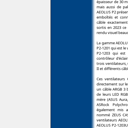
épaisseur de 30 
mais aussi de pal
AEOLUS P2 présente
emboîtés et conn
câble exactemen
sortis en 2023 ce
rendu visuel beau
La gamme AEOLUS 
P2-1201 qui est le
P2-1203 qui est 
contrôleur d'écla
trois ventilateur
II et différents câ
Ces ventilateur
directement sur l
un câble ARGB 3 b
de leurs LED RGB 
mère (ASUS Aura,
ASRock Polych
également mis a
nommé ZEUS CAST 
ventilateurs AEOL
AEOLUS P2-1203U. 