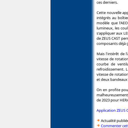
ces derniers.
Cette nouvelle app
intégrés au boîti
modèle que l'AEO
lumineux, les coul
s'appliquer aux LE
de ZEUS CAST perme
composants déjà gé
Mais l'intérêt de 
vitesse de rotatio
courbe de ventil
refroidissement. 
vitesse de rotatio
et deux bandeaux 
On en profite pou
malheureusement pl
de 2023 pour HERA 
Application ZEUS C
Actualité publié
Commenter cett