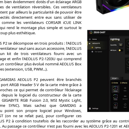
mm bien évidemment dotés d'un éclairage ARGB
es de ventilation réversibles. Ces ventilateurs
nt par ailleurs la particularité de pouvoir être
ectés directement entre eux sans utiliser de
t comme les ventilateurs CORSAIR iCUE LINK
 qui rend le montage plus simple et surtout le
coup plus esthétique.
P2 se décompose en trois produits : l'AEOLUS
 ventilateur seul sans aucun accessoire, l'AEOLUS
un kit de trois ventilateurs fourni avec un
irage et enfin l'AEOLUS P2-1203U qui comprend
s, un contrôleur plus évolué nommé AEOLUS Box
bles (extension, USB, PWM...).
s GAMDIAS AEOLUS P2 peuvent être branchés
e port ARGB Header 5 V de la carte mère grâce à
roches ce qui permet de contrôleur l'éclairage
depuis le logiciel du constructeur de la carte
 GIGABYTE RGB Fusion 2.0, MSI Mystic Light,
rome SYNC). Mais sachez que GAMDIAS a
u point son propre logiciel pour Windows,
(on ne se refait pas), pour configurer ces
US P2 à condition toutefois de les raccorder au système grâce au contr
Au passage ce contrôleur n'est pas fourni avec les AEOLUS P2-1201 et AE