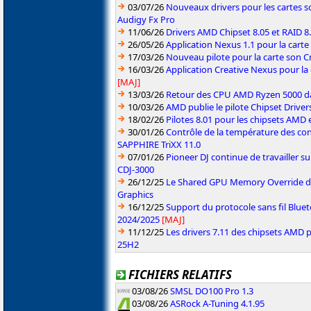
03/07/26
Nouveaux drivers pour les cartes s
Audigy Fx Pro
11/06/26
Drivers AMD Chipset 8.05 et RAID 8
26/05/26
Application Nexus 1.1 pour la carte
17/03/26
Nouveau pilote pour la carte son C
16/03/26
Application Creative Nexus pour la
[MAJ]
13/03/26
Retour des CPU AMD Ryzen 5000 da
10/03/26
AMD publie le pilote Chipset Driver
18/02/26
Pilotes 8.01 pour les chipsets AMD
30/01/26
Contrôle de la température des co
SAPPHIRE TriXX 11.0
07/01/26
Pioneer DJ continue de travailler su
CDJ-3000
26/12/25
Le Shared GPU Memory Override déb
Graphics
16/12/25
Support du protocole sans fil Blue
2024/2025
[MAJ]
11/12/25
Les drivers 7.11 des chipsets AMD
25H2
FICHIERS RELATIFS
03/08/26
SMSL DO100 Pro 1.3
03/08/26
ASRock A-Tuning 4.1.95