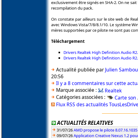
exclusivement être signés en SHA-2. On ne sait 
recompilation du pack.
On constate par ailleurs sur le site web de R
avec Windows Vista/7/8/8.1/10. Le système Win
mères supportées par ce pilote ne sont pas com
Téléchargement
Drivers Realtek High Definition Audio R
Drivers Realtek High Definition Audio R
Actualité publiée par
Julien Sambo
20:56
Il y a 8 commentaires sur cette actu
Marque associée :
Realtek
Catégories associées :
Carte son
Flux RSS des actualités TousLesDriv
ACTUALITÉS RELATIVES
31/07/26
AMD propose le pilote 8.07.16.1035
09/07/26
Application Creative Nexus 1.2 pour