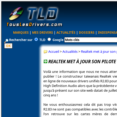
MARQUES
|
MES DRIVERS
|
ACTUALITÉS
|
DOSSIERS
|
INDISPENS
Rechercher sur
TLD
Google
Accueil
>
Actualités
>
Realtek met à jour son 
REALTEK MET À JOUR SON PILOTE
Voilà une information que nous ne nous atte
publier ! Le constructeur taïwanais Realtek vi
en ligne de nouveaux drivers unifiés R2.83 pour
High Definition Audio alors que la précédente 
jusqu'à présent sur son site web datait de juillet 
cinq ans !
Ne vous enthousiasmez cela dit pas trop vit
R2.83 ne sont pas compatibles avec les contrôl
l'on retrouve sur les cartes mères de dern