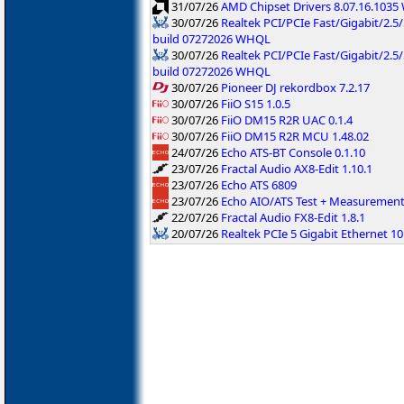
31/07/26
AMD Chipset Drivers 8.07.16.103
30/07/26
Realtek PCI/PCIe Fast/Gigabit/2.5/
build 07272026 WHQL
30/07/26
Realtek PCI/PCIe Fast/Gigabit/2.5
build 07272026 WHQL
30/07/26
Pioneer DJ rekordbox 7.2.17
30/07/26
FiiO S15 1.0.5
30/07/26
FiiO DM15 R2R UAC 0.1.4
30/07/26
FiiO DM15 R2R MCU 1.48.02
24/07/26
Echo ATS-BT Console 0.1.10
23/07/26
Fractal Audio AX8-Edit 1.10.1
23/07/26
Echo ATS 6809
23/07/26
Echo AIO/ATS Test + Measuremen
22/07/26
Fractal Audio FX8-Edit 1.8.1
20/07/26
Realtek PCIe 5 Gigabit Ethernet 10