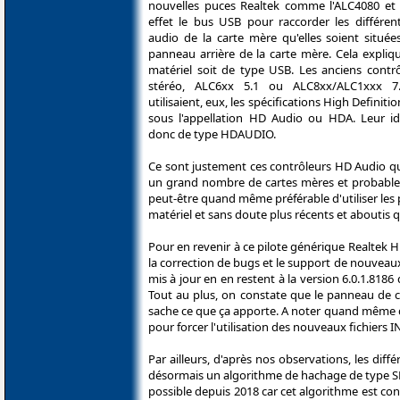
nouvelles puces Realtek comme l'ALC4080 et l
effet le bus USB pour raccorder les différent
audio de la carte mère qu'elles soient située
panneau arrière de la carte mère. Cela expliqu
matériel soit de type USB. Les anciens contr
stéréo, ALC6xx 5.1 ou ALC8xx/ALC1xxx 7
utilisaient, eux, les spécifications High Definit
sous l'appellation HD Audio ou HDA. Leur ide
donc de type HDAUDIO.
Ce sont justement ces contrôleurs HD Audio qui
un grand nombre de cartes mères et probableme
peut-être quand même préférable d'utiliser les 
matériel et sans doute plus récents et aboutis q
Pour en revenir à ce pilote générique Realtek
la correction de bugs et le support de nouveaux 
mis à jour en en restent à la version 6.0.1.818
Tout au plus, on constate que le panneau de c
sache ce que ça apporte. A noter quand même qu
pour forcer l'utilisation des nouveaux fichiers IN
Par ailleurs, d'après nos observations, les dif
désormais un algorithme de hachage de type SHA
possible depuis 2018 car cet algorithme est c