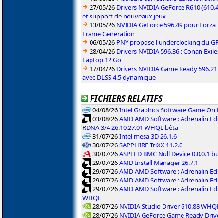
27/05/26
Drivers NVIDIA GeForce R610 (610.4
et support de nouveaux jeux
13/05/26
NVIDIA GeForce 596.49 pour Forza 
Frame Generation
06/05/26
PNY propose l'underclocking du GP
28/04/26
Drivers NVIDIA 596.36 : Conan Exi
Laptop 12 Go
17/04/26
Drivers NVIDIA Game Ready 596.2
avec DLSS 4.5 dynamique
FICHIERS RELATIFS
04/08/26
Intel Graphics Software Game On
03/08/26
AMD AMD Software : Adrenalin Edi
RDNA 3/4 26.10.27.01 WHQL bêta
31/07/26
Intel mesa 3D 26.1.6
30/07/26
SAPPHIRE TriXX 11.2.0
30/07/26
ASPEED BMC Null Device 0.0.0.1 b
29/07/26
AMD Install Manager 26.7.1
29/07/26
AMD AMD Software : Adrenalin Ed
29/07/26
AMD AMD Software : Adrenalin Ed
29/07/26
AMD AMD Software : Adrenalin Ed
WHQL
28/07/26
NVIDIA Studio Driver 610.88 WHQ
28/07/26
NVIDIA GeForce Game Ready Driv