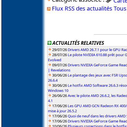
Cart
Flux RSS des actualités Tou
ACTUALITÉS RELATIVES
29/07/26
Drivers AMD 26.7.1 pour le GPU Rad
28/07/26
Le pilote NVIDIA 610.88 prêt pour 
Evolved
09/07/26
Drivers NVIDIA GeForce Game Read
| Revelations
30/06/26
Le plantage des jeux avec FSR Upsca
26.6.4
30/06/26
Le hotfix AMD Software 26.6.3 résou
Windows 10
26/06/26
Avec le pilote AMD 26.6.2, les Rad
4.1
17/06/26
Les GPU AMD GCN Radeon RX 400/50
mise à jour 26.5.2
17/06/26
Quoi de neuf dans les drivers AMD S
17/06/26
Drivers NVIDIA GeForce Game Rea
10/06/26
Plusieurs corrections dans le hotf