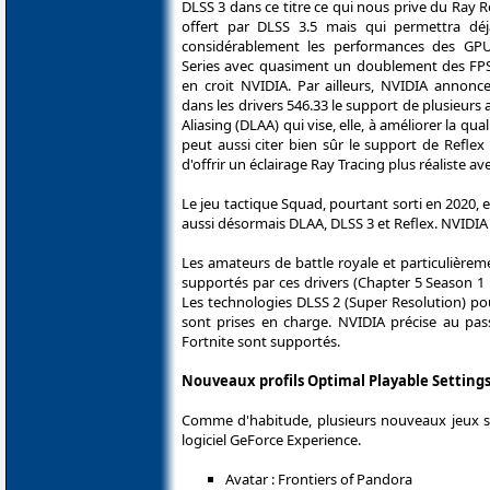
DLSS 3 dans ce titre ce qui nous prive du Ray 
offert par DLSS 3.5 mais qui permettra déj
considérablement les performances des GP
Series avec quasiment un doublement des FPS 
en croit NVIDIA. Par ailleurs, NVIDIA annonce
dans les drivers 546.33 le support de plusieur
Aliasing (DLAA) qui vise, elle, à améliorer la qu
peut aussi citer bien sûr le support de Reflex
d'offrir un éclairage Ray Tracing plus réaliste a
Le jeu tactique Squad, pourtant sorti en 2020,
aussi désormais DLAA, DLSS 3 et Reflex. NVIDIA
Les amateurs de battle royale et particulière
supportés par ces drivers (Chapter 5 Season 1 
Les technologies DLSS 2 (Super Resolution) pou
sont prises en charge. NVIDIA précise au pa
Fortnite sont supportés.
Nouveaux profils Optimal Playable Setting
Comme d'habitude, plusieurs nouveaux jeux se 
logiciel GeForce Experience.
Avatar : Frontiers of Pandora