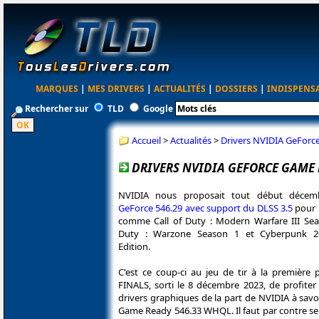
MARQUES
|
MES DRIVERS
|
ACTUALITÉS
|
DOSSIERS
|
INDISPENS
Rechercher sur
TLD
Google
Accueil
>
Actualités
>
Drivers NVIDIA GeForc
DRIVERS NVIDIA GEFORCE GAME 
NVIDIA nous proposait tout début déce
GeForce 546.29 avec support du DLSS 3.5
pour 
comme Call of Duty : Modern Warfare III Seas
Duty : Warzone Season 1 et Cyberpunk 2
Edition.
C'est ce coup-ci au jeu de tir à la première
FINALS, sorti le 8 décembre 2023, de profite
drivers graphiques de la part de NVIDIA à savo
Game Ready 546.33 WHQL. Il faut par contre se