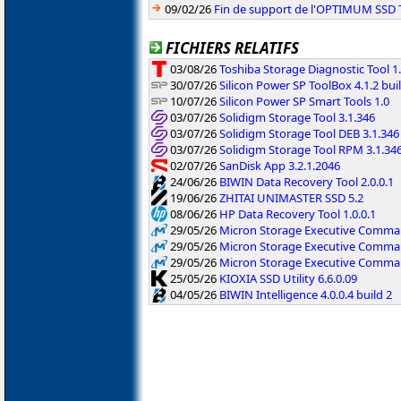
09/02/26
Fin de support de l'OPTIMUM SSD
FICHIERS RELATIFS
03/08/26
Toshiba Storage Diagnostic Tool 1.
30/07/26
Silicon Power SP ToolBox 4.1.2 bui
10/07/26
Silicon Power SP Smart Tools 1.0
03/07/26
Solidigm Storage Tool 3.1.346
03/07/26
Solidigm Storage Tool DEB 3.1.346
03/07/26
Solidigm Storage Tool RPM 3.1.34
02/07/26
SanDisk App 3.2.1.2046
24/06/26
BIWIN Data Recovery Tool 2.0.0.1
19/06/26
ZHITAI UNIMASTER SSD 5.2
08/06/26
HP Data Recovery Tool 1.0.0.1
29/05/26
Micron Storage Executive Command
29/05/26
Micron Storage Executive Command
29/05/26
Micron Storage Executive Command
25/05/26
KIOXIA SSD Utility 6.6.0.09
04/05/26
BIWIN Intelligence 4.0.0.4 build 2