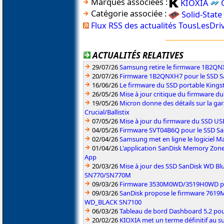
Marques associées :
KIOXIA
Catégorie associée :
Solid-State
Flux RSS des actualités TousLesDr
ACTUALITÉS RELATIVES
29/07/26
Samsung retire le firmware 1B2Q
20/07/26
Firmware 1B2QNXH7 pour le SSD 
16/06/26
Le firmware du SSD portable Kings
26/05/26
Mise à jour critique du firmware 
19/05/26
Micron donne des détails sur la ga
Crucial/Ballistix
07/05/26
Mise à jour du firmware du SSD U
04/05/26
Firmware SVT04B6Q pour le SSD S
02/04/26
Samsung met en ligne le logiciel Ma
01/04/26
L'application SanDisk Memory Zone
App
20/03/26
Mise à jour des SSD SanDisk WD 
SN770/SN770M
09/03/26
Firmware 3530M0WD/3519H0WD pou
09/03/26
SanDisk propose le firmware 761
WD_BLACK SN7100
06/03/26
Tableau de bord Dashboard 5.2 pou
20/02/26
KIOXIA met un terme définitif au s