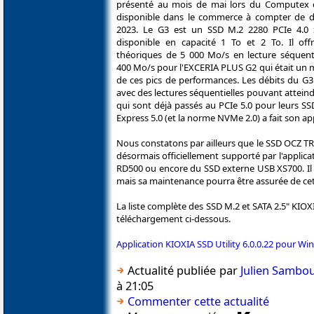
présenté au mois de mai lors du Computex 
disponible dans le commerce à compter de 
2023. Le G3 est un SSD M.2 2280 PCIe 4.0
disponible en capacité 1 To et 2 To. Il off
théoriques de 5 000 Mo/s en lecture séquenti
400 Mo/s pour l'EXCERIA PLUS G2 qui était un m
de ces pics de performances. Les débits du G3
avec des lectures séquentielles pouvant attein
qui sont déjà passés au PCIe 5.0 pour leurs S
Express 5.0 (et la norme NVMe 2.0) a fait son a
Nous constatons par ailleurs que le SSD OCZ TR
désormais officiellement supporté par l'applica
RD500 ou encore du SSD externe USB XS700. Il 
mais sa maintenance pourra être assurée de cet
La liste complète des SSD M.2 et SATA 2.5" KIOX
téléchargement ci-dessous.
Application KIOXIA SSD Utility 6.0.0.22 pour Wi
Actualité publiée par
Julien Sambo
à 21:05
Commenter cette actualité