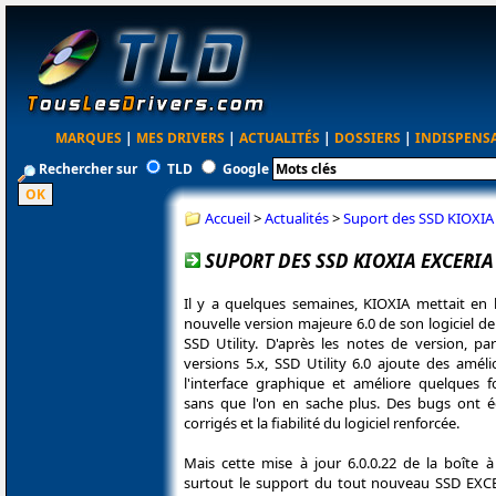
MARQUES
|
MES DRIVERS
|
ACTUALITÉS
|
DOSSIERS
|
INDISPENS
Rechercher sur
TLD
Google
Accueil
>
Actualités
>
Suport des SSD KIOXIA 
SUPORT DES SSD KIOXIA EXCERIA 
Il y a quelques semaines, KIOXIA mettait en l
nouvelle version majeure 6.0 de son logiciel 
SSD Utility. D'après les notes de version, pa
versions 5.x, SSD Utility 6.0 ajoute des amél
l'interface graphique et améliore quelques fo
sans que l'on en sache plus. Des bugs ont 
corrigés et la fiabilité du logiciel renforcée.
Mais cette mise à jour 6.0.0.22 de la boîte à
surtout le support du tout nouveau SSD EX