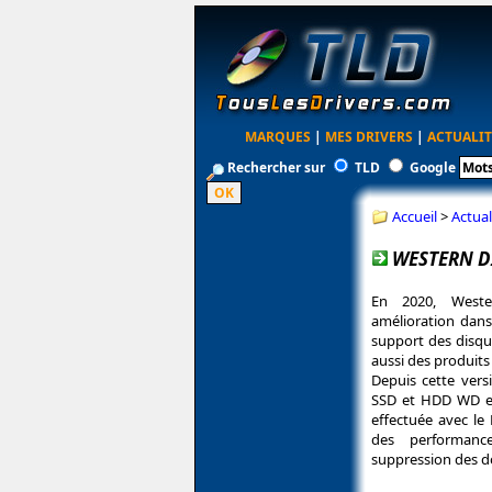
MARQUES
|
MES DRIVERS
|
ACTUALIT
Rechercher sur
TLD
Google
Accueil
>
Actual
WESTERN D
En 2020, Weste
amélioration dans
support des disqu
aussi des produit
Depuis cette versi
SSD et HDD WD et
effectuée avec le
des performanc
suppression des do