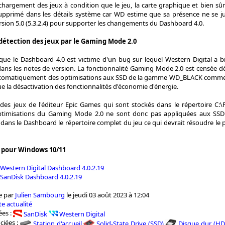
hargement des jeux à condition que le jeu, la carte graphique et bien sû
upprimé dans les détails système car WD estime que sa présence ne se just
version 5.0 (5.3.2.4) pour supporter les changements du Dashboard 4.0.
étection des jeux par le Gaming Mode 2.0
z que le Dashboard 4.0 est victime d'un bug sur lequel Western Digital 
ns les notes de version. La fonctionnalité Gaming Mode 2.0 est censée déte
tomatiquement des optimisations aux SSD de la gamme WD_BLACK comme la
ue la désactivation des fonctionnalités d'économie d'énergie.
n des jeux de l'éditeur Epic Games qui sont stockés dans le répertoire C:
optimisations du Gaming Mode 2.0 ne sont donc pas appliquées aux SSD
r dans le Dashboard le répertoire complet du jeu ce qui devrait résoudre l
pour Windows 10/11
 Western Digital Dashboard 4.0.2.19
 SanDisk Dashboard 4.0.2.19
e par
Julien Sambourg
le jeudi 03 août 2023 à 12:04
e actualité
es :
SanDisk
Western Digital
ciées :
Station d'accueil
Solid-State Drive (SSD)
Disque dur (HD