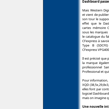
Dashboard passe
Mais Western Digi
et vient de publie
son tour le supp
effet que le Das
cartes mémoire C
sous les marques S
le catalogue du fa
CFexpress à savoi
Type B (SDCFE)
CFexpress VPG400
Il est précisé que
la marque égalem
professionnel Sa
Professional et qu
Pour information, 
XQD (38,5x,29,8x3
elles font par co
logiciel Dashboard
mais on imagine qu
Une nouvelle in