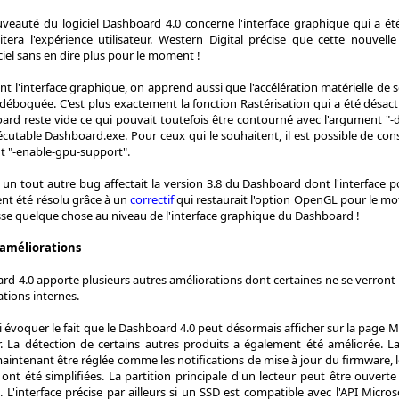
uveauté du logiciel Dashboard 4.0 concerne l'interface graphique qui a é
itera l'expérience utilisateur. Western Digital précise que cette nouvel
ciel sans en dire plus pour le moment !
t l'interface graphique, on apprend aussi que l'accélération matérielle de 
 déboguée. C'est plus exactement la fonction Rastérisation qui a été désacti
ard reste vide ce qui pouvait toutefois être contourné avec l'argument "-
xécutable Dashboard.exe. Pour ceux qui le souhaitent, il est possible de con
nt "-enable-gpu-support".
un tout autre bug affectait la version 3.8 du Dashboard dont l'interface 
ment été résolu grâce à un
correctif
qui restaurait l'option OpenGL pour le mo
sse quelque chose au niveau de l'interface graphique du Dashboard !
 améliorations
ard 4.0 apporte plusieurs autres améliorations dont certaines ne se verront pa
ations internes.
 évoquer le fait que le Dashboard 4.0 peut désormais afficher sur la page 
er. La détection de certains autres produits a également été améliorée. L
ntenant être réglée comme les notifications de mise à jour du firmware, les
 ont été simplifiées. La partition principale d'un lecteur peut être ouver
 L'interface précise par ailleurs si un SSD est compatible avec l'API Micro