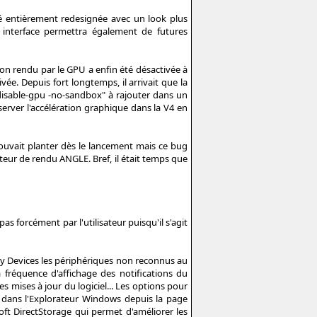
té entièrement redesignée avec un look plus
le interface permettra également de futures
son rendu par le GPU a enfin été désactivée à
vée. Depuis fort longtemps, il arrivait que la
disable-gpu -no-sandbox" à rajouter dans un
server l'accélération graphique dans la V4 en
pouvait planter dès le lancement mais ce bug
teur de rendu ANGLE. Bref, il était temps que
s forcément par l'utilisateur puisqu'il s'agit
My Devices les périphériques non reconnus au
a fréquence d'affichage des notifications du
 mises à jour du logiciel... Les options pour
te dans l'Explorateur Windows depuis la page
soft DirectStorage qui permet d'améliorer les