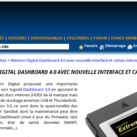
ÉS
|
DOSSIERS
|
INDISPENSABLES
|
UTILITAIRES
|
FORUM
|
ESPACE MEMB
Favoris
Démarrage
E
ités
>
Western Digital Dashboard 4.0 avec nouvelle interface et cartes mém
IGITAL DASHBOARD 4.0 AVEC NOUVELLE INTERFACE ET C
rn Digital proposait une importante
 son logiciel
Dashboard 3.0
en ajoutant le
es durs internes (HDD) de la marque mais
s de stockage externes USB et Thunderbolt.
on 3.0, ce sont donc la quasi-totalité des
 SanDisk dont la maintenance peut être
 Dashboard (mise à jour du firmware, test
es, état de santé, données SMART,
nnées...).