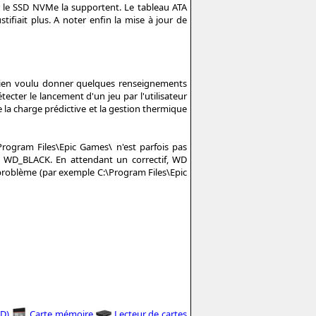
r le SSD NVMe la supportent. Le tableau ATA
ifiait plus. A noter enfin la mise à jour de
a bien voulu donner quelques renseignements
cter le lancement d'un jeu par l'utilisateur
 charge prédictive et la gestion thermique
\Program Files\Epic Games\ n'est parfois pas
 WD_BLACK. En attendant un correctif, WD
e problème (par exemple C:\Program Files\Epic
D)
Carte mémoire
Lecteur de cartes