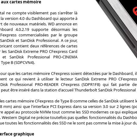
 aux cartes mémoire
tal ne compte visiblement pas s'arrêter là
r la version 4.0 du Dashboard qui apporte à
ort de nouveaux matériels. WD annonce en
hboard 4.0.2.19 supporte désormais les
Fexpress commercialisées par le groupe
anDisk et SanDisk Professional. A ce jour,
bricant contient deux références de cartes
r les SanDisk Extreme PRO CFexpress Card
 et SanDisk Professional PRO-CINEMA
 Type B (SDPCVN4).
 pour que les cartes mémoire CFexpress soient détectées par le Dashboard, il
ent ce qui revient à utiliser le lecteur SanDisk Extreme PRO CFexpres
nDisk Professional PRO-READER CFexpress (SDPR1F8) qui fait partie 
i peut être inséré dans la station d'accueil Thunderbolt SanDisk Professiona
les cartes mémoire CFexpress de Type B comme celles de SanDisk utilisent 
,8 mm) ainsi que l'interface PCI Express dans sa version 3.0 sur 2 lignes
ntre appel au protocole NVMe tout comme les SSD modernes ce qui explique 
. Western Digital ne précise toutefois pas quelles fonctionnalités du Dashbo
e toutes les fonctionnalités des SSD ne le sont pas comme la mise à jour 
terface graphique