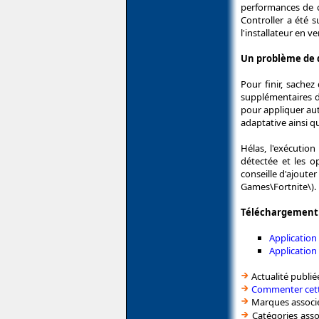
performances de c
Controller a été s
l'installateur en 
Un problème de d
Pour finir, sache
supplémentaires da
pour appliquer au
adaptative ainsi q
Hélas, l'exécutio
détectée et les 
conseille d'ajoute
Games\Fortnite\).
Téléchargement 
Application
Application
Actualité publié
Commenter cett
Marques associé
Catégories asso