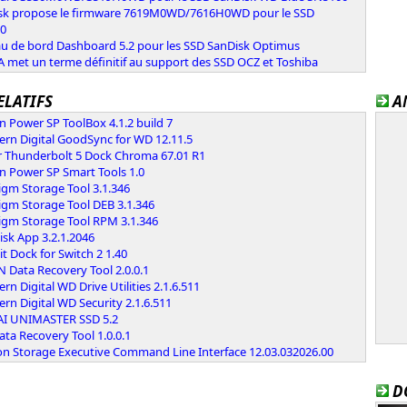
sk propose le firmware 7619M0WD/7616H0WD pour le SSD
0
au de bord Dashboard 5.2 pour les SSD SanDisk Optimus
 met un terme définitif au support des SSD OCZ et Toshiba
ELATIFS
A
on Power SP ToolBox 4.1.2 build 7
ern Digital GoodSync for WD 12.11.5
r Thunderbolt 5 Dock Chroma 67.01 R1
on Power SP Smart Tools 1.0
igm Storage Tool 3.1.346
igm Storage Tool DEB 3.1.346
digm Storage Tool RPM 3.1.346
sk App 3.2.1.2046
it Dock for Switch 2 1.40
 Data Recovery Tool 2.0.0.1
rn Digital WD Drive Utilities 2.1.6.511
rn Digital WD Security 2.1.6.511
AI UNIMASTER SSD 5.2
ta Recovery Tool 1.0.0.1
on Storage Executive Command Line Interface 12.03.032026.00
D