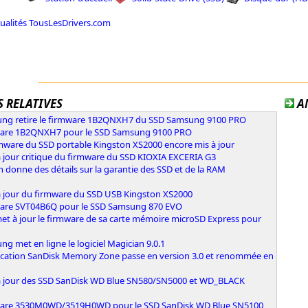
tualités TousLesDrivers.com
 RELATIVES
A
ng retire le firmware 1B2QNXH7 du SSD Samsung 9100 PRO
are 1B2QNXH7 pour le SSD Samsung 9100 PRO
rmware du SSD portable Kingston XS2000 encore mis à jour
 jour critique du firmware du SSD KIOXIA EXCERIA G3
 donne des détails sur la garantie des SSD et de la RAM
à jour du firmware du SSD USB Kingston XS2000
are SVT04B6Q pour le SSD Samsung 870 EVO
et à jour le firmware de sa carte mémoire microSD Express pour
g met en ligne le logiciel Magician 9.0.1
lication SanDisk Memory Zone passe en version 3.0 et renommée en
à jour des SSD SanDisk WD Blue SN580/SN5000 et WD_BLACK
are 3530M0WD/3519H0WD pour le SSD SanDisk WD Blue SN5100