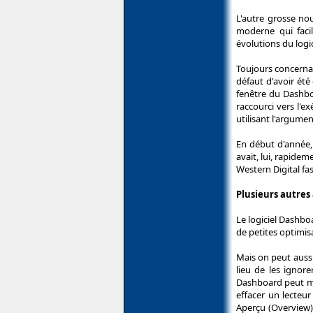
L'autre grosse no
moderne qui facil
évolutions du logi
Toujours concernan
défaut d'avoir été
fenêtre du Dashbo
raccourci vers l'e
utilisant l'argume
En début d'année, 
avait, lui, rapide
Western Digital fa
Plusieurs autres
Le logiciel Dashbo
de petites optimis
Mais on peut aussi
lieu de les ignor
Dashboard peut mai
effacer un lecteur
Aperçu (Overview).