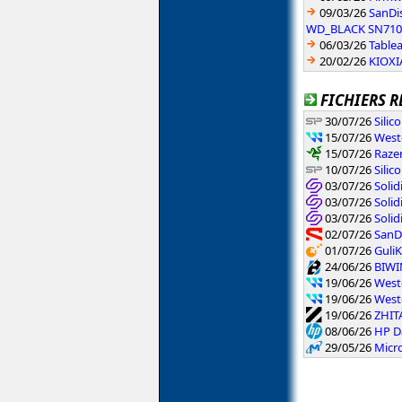
09/03/26
SanDi
WD_BLACK SN710
06/03/26
Table
20/02/26
KIOXIA
FICHIERS R
30/07/26
Silic
15/07/26
West
15/07/26
Raze
10/07/26
Silic
03/07/26
Solid
03/07/26
Solid
03/07/26
Soli
02/07/26
SanDi
01/07/26
GuliK
24/06/26
BIWIN
19/06/26
Weste
19/06/26
Weste
19/06/26
ZHIT
08/06/26
HP Da
29/05/26
Micr