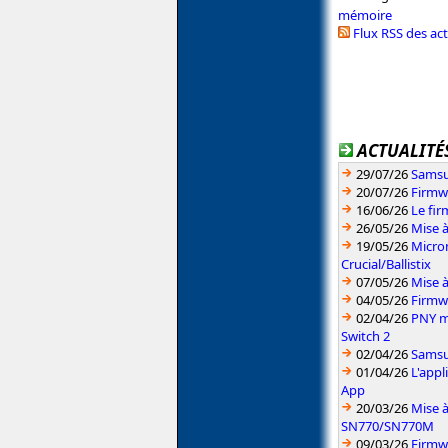
mémoire
Flux RSS des ac
ACTUALITÉS
29/07/26
Samsu
20/07/26
Firmw
16/06/26
Le fi
26/05/26
Mise à
19/05/26
Micron
Crucial/Ballistix
07/05/26
Mise 
04/05/26
Firmw
02/04/26
PNY m
Switch 2
02/04/26
Samsun
01/04/26
L'app
App
20/03/26
Mise 
SN770/SN770M
09/03/26
Firmw