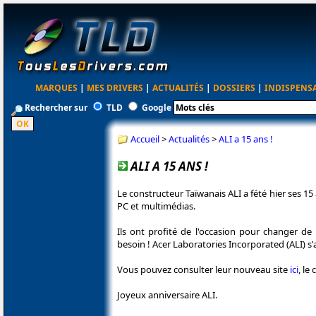
MARQUES
|
MES DRIVERS
|
ACTUALITÉS
|
DOSSIERS
|
INDISPENS
Rechercher sur
TLD
Google
Accueil
>
Actualités
>
ALI a 15 ans !
ALI A 15 ANS !
Le constructeur Taïwanais ALI a fété hier ses 15
PC et multimédias.
Ils ont profité de l'occasion pour changer de
besoin ! Acer Laboratories Incorporated (ALI) s
Vous pouvez consulter leur nouveau site
ici
, l
Joyeux anniversaire ALI.