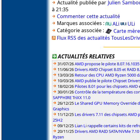
Actualité publiée par
Julien Sambo
à 21:35
Commenter cette actualité
Marques associées :
ALi
ULi
Catégorie associée :
Carte mère
Flux RSS des actualités TousLesDri
ACTUALITÉS RELATIVES
31/07/26
AMD propose le pilote 8.07.16.1035
11/06/26
Drivers AMD Chipset 8.05 et RAID 8
13/03/26
Retour des CPU AMD Ryzen 5000 da
10/03/26
AMD publie le pilote Chipset Driver
18/02/26
Pilotes 8.01 pour les chipsets AMD
30/01/26
Contrôle de la température des co
SAPPHIRE TriXX 11.0
26/12/25
Le Shared GPU Memory Override déb
Graphics
11/12/25
Les drivers 7.11 des chipsets AMD
25H2
09/12/25
Lian Li rappelle certains kits de re
20/11/25
Drivers AMD RAID SATA/NVMe 7.10 p
Ryzen