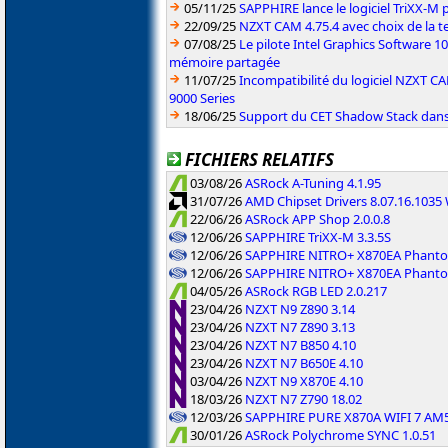
05/11/25
SAPPHIRE lance le logiciel TriXX-M
22/09/25
NZXT CAM 4.75.4 avec choix de la 
07/08/25
Le pilote Intel Graphics Software 101
mémoire partagée
11/07/25
Incompatibilité du logiciel NZXT 
9000 Series
18/06/25
Support du CET Shadow Stack dans 
FICHIERS RELATIFS
03/08/26
ASRock A-Tuning 4.1.95
31/07/26
AMD Chipset Drivers 8.07.16.103
22/06/26
ASRock APP Shop 2.0.0.8
12/06/26
SAPPHIRE TriXX-M 3.3.5S
12/06/26
SAPPHIRE NITRO+ X870EA Phanto
12/06/26
SAPPHIRE NITRO+ X870EA Phanto
04/05/26
ASRock RGB LED 2.0.217
23/04/26
NZXT N9 Z890 3.14
23/04/26
NZXT N7 Z890 3.13
23/04/26
NZXT N7 B850 4.10
23/04/26
NZXT N7 B650E 4.10
03/04/26
NZXT N9 X870E 4.10
18/03/26
NZXT N7 Z790 18.02
12/03/26
SAPPHIRE PURE X870A WIFI 7 AM
30/01/26
ASRock Polychrome SYNC 1.0.51