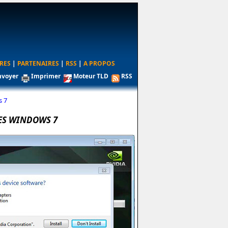
RES
|
PARTENAIRES
|
RSS
|
A PROPOS
nvoyer
Imprimer
Moteur TLD
RSS
s 7
TES WINDOWS 7