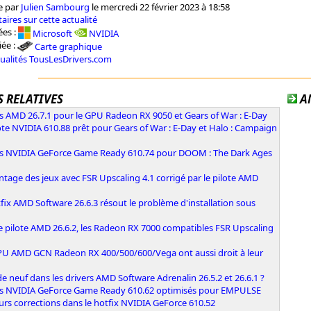
e par
Julien Sambourg
le mercredi 22 février 2023 à 18:58
aires sur cette actualité
es :
Microsoft
NVIDIA
iée :
Carte graphique
tualités TousLesDrivers.com
 RELATIVES
A
s AMD 26.7.1 pour le GPU Radeon RX 9050 et Gears of War : E-Day
ote NVIDIA 610.88 prêt pour Gears of War : E-Day et Halo : Campaign
rs NVIDIA GeForce Game Ready 610.74 pour DOOM : The Dark Ages
ntage des jeux avec FSR Upscaling 4.1 corrigé par le pilote AMD
fix AMD Software 26.6.3 résout le problème d'installation sous
e pilote AMD 26.6.2, les Radeon RX 7000 compatibles FSR Upscaling
PU AMD GCN Radeon RX 400/500/600/Vega ont aussi droit à leur
e neuf dans les drivers AMD Software Adrenalin 26.5.2 et 26.6.1 ?
rs NVIDIA GeForce Game Ready 610.62 optimisés pour EMPULSE
urs corrections dans le hotfix NVIDIA GeForce 610.52