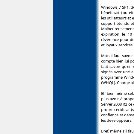
Windows 7 SP1, don
bénéficiait toute
les utilisateurs e
support étendu et
Malheureusement,
expiration le 10
révérence pour d
et loyaux services 
Mais il faut savo
compte bien lui po
faut savoir qu'en
signés avec une em
programme Window
(WHQL). Charge alo
Eh bien même cela 
plus avoir à prop
Server 2008 R2 ce 
propre certificat 
confiance et deman
les développeurs.
Bref, même s'il fau