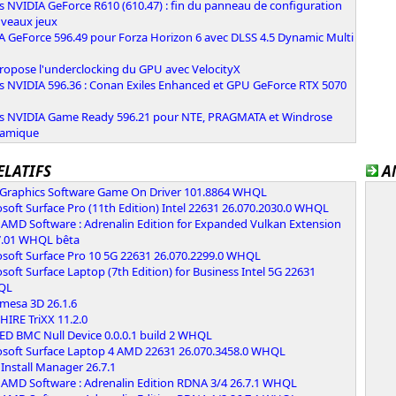
s NVIDIA GeForce R610 (610.47) : fin du panneau de configuration
uveaux jeux
A GeForce 596.49 pour Forza Horizon 6 avec DLSS 4.5 Dynamic Multi
n
ropose l'underclocking du GPU avec VelocityX
rs NVIDIA 596.36 : Conan Exiles Enhanced et GPU GeForce RTX 5070
rs NVIDIA Game Ready 596.21 pour NTE, PRAGMATA et Windrose
namique
ELATIFS
A
l Graphics Software Game On Driver 101.8864 WHQL
soft Surface Pro (11th Edition) Intel 22631 26.070.2030.0 WHQL
AMD Software : Adrenalin Edition for Expanded Vulkan Extension
7.01 WHQL bêta
osoft Surface Pro 10 5G 22631 26.070.2299.0 WHQL
soft Surface Laptop (7th Edition) for Business Intel 5G 22631
HQL
 mesa 3D 26.1.6
IRE TriXX 11.2.0
ED BMC Null Device 0.0.0.1 build 2 WHQL
osoft Surface Laptop 4 AMD 22631 26.070.3458.0 WHQL
Install Manager 26.7.1
AMD Software : Adrenalin Edition RDNA 3/4 26.7.1 WHQL