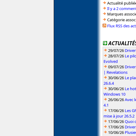
Actualité publié
Il y a 2 comment
Marques associé
Catégorie assoc
Flux RSS des ac
ACTUALITÉS
29/07/26
Driver
28/07/26
Le pil
Evolved
09/07/26
Drive
| Revelations
30/06/26
Le pla
26.6.4
30/06/26
Le hot
Windows 10
26/06/26
Avec l
4.1
17/06/26
Les G
mise à jour 26.5.2
17/06/26
Quoi d
17/06/26
Drive
10/06/26
Plusie