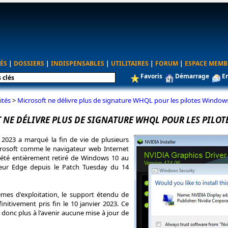
ÉS
|
DOSSIERS
|
INDISPENSABLES
|
UTILITAIRES
|
FORUM
|
ESPACE MEMB
Favoris
Démarrage
E
ités
>
Microsoft ne délivre plus de signature WHQL pour les pilotes Window
 NE DÉLIVRE PLUS DE SIGNATURE WHQL POUR LES PILO
2023 a marqué la fin de vie de plusieurs
crosoft comme le navigateur web Internet
 été entièrement retiré de Windows 10 au
teur Edge depuis le Patch Tuesday du 14
mes d'exploitation, le support étendu de
nitivement pris fin le 10 janvier 2023. Ce
 donc plus à l'avenir aucune mise à jour de