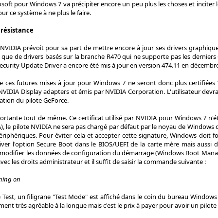
osoft pour Windows 7 va précipiter encore un peu plus les choses et inciter
ur ce système à ne plus le faire.
 résistance
, NVIDIA prévoit pour sa part de mettre encore à jour ses drivers graphiq
t que de drivers basés sur la branche R470 qui ne supporte pas les derniers
Security Update Driver a encore été mis à jour en version 474.11 en décembre 2
e ces futures mises à jour pour Windows 7 ne seront donc plus certifiée
VIDIA Display adapters et émis par NVIDIA Corporation. L'utilisateur devra j
lation du pilote GeForce.
rtante tout de même. Ce certificat utilisé par NVIDIA pour Windows 7 n'ét
CA), le pilote NVIDIA ne sera pas chargé par défaut par le noyau de Windows
ériphériques. Pour éviter cela et accepter cette signature, Windows doit 
ver l'option Secure Boot dans le BIOS/UEFI de la carte mère mais aussi d'a
à modifier les données de configuration du démarrage (Windows Boot Man
vec les droits administrateur et il suffit de saisir la commande suivante :
gning on
est, un filigrane "Test Mode" est affiché dans le coin du bureau Windows 
ment très agréable à la longue mais c'est le prix à payer pour avoir un pilote 