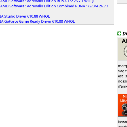
AMD Software : Adrenalin Edition RDNA 1/2 26.7.1 WHQL
AMD Software : Adrenalin Edition Combined RDNA 1/2/3/4 26.7.1
IA Studio Driver 610.88 WHQL
IA GeForce Game Ready Driver 610.88 WHQL
D
marqu
s'agi
est 
dossi
d'amé
insta
versi