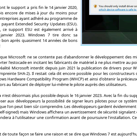
t le support a pris fin le 14 janvier 2020,
fois encore de mises à jour du moins pour
t entreprises ayant adhéré au programme de
 payant Extended Security Updates (ESU).
 ce support ESU est également arrivé à
 janvier 2023. Windows 7 tire donc sa
e bon après quasiment 14 années de bons
!
ir que Microsoft ne se contente pas d'abandonner le développement des m
rter l'estocade en incitant les fabricants de matériel à ne plus mettre au p
 réalité Microsoft interdit depuis juin 2021 la publication de drivers p
preinte SHA-2). Il restait cela dit encore possible pour les constructeurs 
s Hardware Compatibility Program (WHCP) et ainsi d'obtenir la précieus
rs au fabricant de déployer lui-même le pilote auprès des utilisateurs.
n'est désormais plus possible depuis le 16 janvier 2023. Avec la fin du s
oser aux développeurs la possibilité de signer leurs pilotes pour ce sys
que l'on peut bien sûr comprendre. Les développeurs gardent évidemment la 
(self-signed) mais Windows affichera un avertissement de sécurité signalant 
dera à l'utilisateur une confirmation avant de poursuivre l'installation. 
t de toute façon se faire une raison et se dire que Windows 7 est aujourd'hui