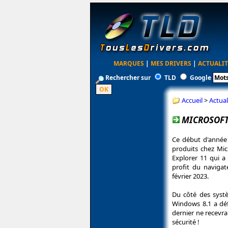
MARQUES
|
MES DRIVERS
|
ACTUALIT
Rechercher sur
TLD
Google
Accueil
>
Actual
MICROSOFT
Ce début d'année 
produits chez Mi
Explorer 11 qui a
profit du naviga
février 2023.
Du côté des systè
Windows 8.1 a défi
dernier ne recevra
sécurité !