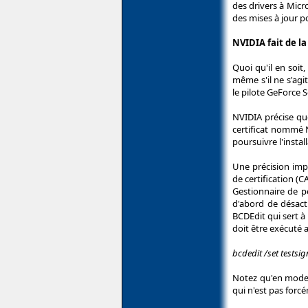
des drivers à Micr
des mises à jour po
NVIDIA fait de la
Quoi qu'il en soit
même s'il ne s'agi
le pilote GeForce 
NVIDIA précise qu
certificat nommé N
poursuivre l'instal
Une précision impo
de certification (
Gestionnaire de p
d'abord de désacti
BCDEdit qui sert 
doit être exécuté a
bcdedit /set testsi
Notez qu'en mode T
qui n'est pas forcé