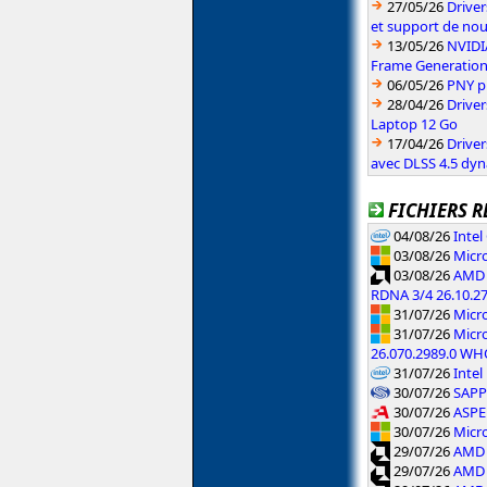
27/05/26
Driver
et support de no
13/05/26
NVIDI
Frame Generatio
06/05/26
PNY p
28/04/26
Drive
Laptop 12 Go
17/04/26
Drive
avec DLSS 4.5 dy
FICHIERS R
04/08/26
Inte
03/08/26
Micro
03/08/26
AMD 
RDNA 3/4 26.10.2
31/07/26
Micr
31/07/26
Micro
26.070.2989.0 W
31/07/26
Intel
30/07/26
SAPPH
30/07/26
ASPE
30/07/26
Micr
29/07/26
AMD 
29/07/26
AMD 