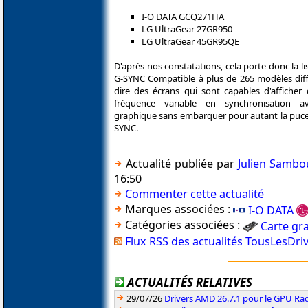
I-O DATA GCQ271HA
LG UltraGear 27GR950
LG UltraGear 45GR95QE
D'après nos constatations, cela porte donc la li
G-SYNC Compatible à plus de 265 modèles diffé
dire des écrans qui sont capables d'afficher
fréquence variable en synchronisation a
graphique sans embarquer pour autant la puce 
SYNC.
Actualité publiée par
Julien Sambo
16:50
Commenter cette actualité
Marques associées :
I-O DATA
Catégories associées :
Carte gr
Flux RSS des actualités TousLesDri
ACTUALITÉS RELATIVES
29/07/26
Drivers AMD 26.7.1 pour le GPU Rad