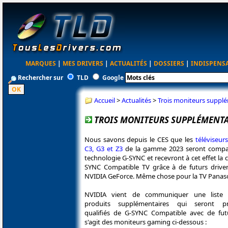
MARQUES
|
MES DRIVERS
|
ACTUALITÉS
|
DOSSIERS
|
INDISPENS
Rechercher sur
TLD
Google
Accueil
>
Actualités
>
Trois moniteurs supplé
TROIS MONITEURS SUPPLÉMENTAI
Nous savons depuis le CES que les
téléviseur
C3, G3 et Z3
de la gamme 2023 seront compat
technologie G-SYNC et recevront à cet effet la c
SYNC Compatible TV grâce à de futurs drive
NVIDIA GeForce. Même chose pour la TV Panas
NVIDIA vient de communiquer une liste 
produits supplémentaires qui seront pr
qualifiés de G-SYNC Compatible avec de futur
s'agit des moniteurs gaming ci-dessous :