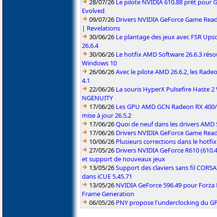
28/07/26
Le pilote NVIDIA 610.88 prêt pour 
Evolved
09/07/26
Drivers NVIDIA GeForce Game Read
| Revelations
30/06/26
Le plantage des jeux avec FSR Upsca
26.6.4
30/06/26
Le hotfix AMD Software 26.6.3 résou
Windows 10
26/06/26
Avec le pilote AMD 26.6.2, les Rad
4.1
22/06/26
La souris HyperX Pulsefire Haste 2 
NGENUITY
17/06/26
Les GPU AMD GCN Radeon RX 400/50
mise à jour 26.5.2
17/06/26
Quoi de neuf dans les drivers AMD S
17/06/26
Drivers NVIDIA GeForce Game Rea
10/06/26
Plusieurs corrections dans le hotf
27/05/26
Drivers NVIDIA GeForce R610 (610.4
et support de nouveaux jeux
13/05/26
Support des claviers sans fil CO
dans iCUE 5.45.71
13/05/26
NVIDIA GeForce 596.49 pour Forza 
Frame Generation
06/05/26
PNY propose l'underclocking du GP