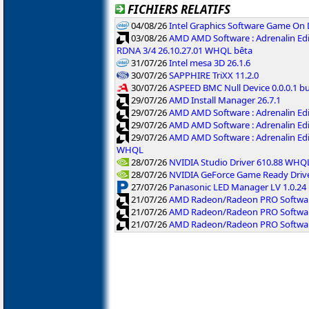
FICHIERS RELATIFS
04/08/26
Intel Graphics Software Game On
03/08/26
AMD AMD Software : Adrenalin Edi
RDNA 3/4 26.10.27.01 WHQL bêta
31/07/26
Intel mesa 3D 26.1.6
30/07/26
SAPPHIRE TriXX 11.2.0
30/07/26
ASPEED BMC Null Device 0.0.0.1 b
29/07/26
AMD Install Manager 26.7.1
29/07/26
AMD AMD Software : Adrenalin Ed
29/07/26
AMD AMD Software : Adrenalin Ed
29/07/26
AMD AMD Software : Adrenalin Ed
WHQL
28/07/26
NVIDIA Studio Driver 610.88 WHQ
28/07/26
NVIDIA GeForce Game Ready Driv
27/07/26
Panasonic LED Manager LV 1.0.24
21/07/26
AMD Radeon/Radeon PRO Software
21/07/26
AMD Radeon/Radeon PRO Software
21/07/26
AMD Radeon/Radeon PRO Softwar