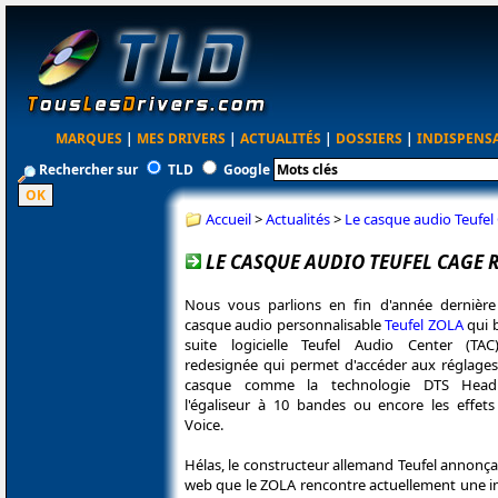
MARQUES
|
MES DRIVERS
|
ACTUALITÉS
|
DOSSIERS
|
INDISPENS
Rechercher sur
TLD
Google
Accueil
>
Actualités
>
Le casque audio Teufe
LE CASQUE AUDIO TEUFEL CAGE 
Nous vous parlions en fin d'année dernièr
casque audio personnalisable
Teufel ZOLA
qui b
suite logicielle Teufel Audio Center (TAC
redesignée qui permet d'accéder aux réglage
casque comme la technologie DTS Headp
l'égaliseur à 10 bandes ou encore les effet
Voice.
Hélas, le constructeur allemand Teufel annonçai
web que le ZOLA rencontre actuellement une in