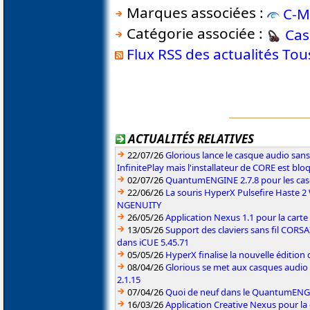
Marques associées :
C-M
Catégorie associée :
Cas
Flux RSS des actualités To
ACTUALITÉS RELATIVES
22/07/26
Glorious lance le casque audio sa
InfinitePlay mais l'installateur de CORE est blo
02/07/26
QuantumENGINE 2.7.8 pour les ca
22/06/26
La souris HyperX Pulsefire Haste 2 
NGENUITY
26/05/26
Application Nexus 1.1 pour la carte
13/05/26
Support des claviers sans fil CO
dans iCUE 5.45.71
05/05/26
HyperX finalise la nouvelle édition
08/04/26
Glorious se met aux casques audio
2.1.15
07/04/26
Quoi de neuf dans le QuantumENGINE
16/03/26
Application Creative Nexus pour la