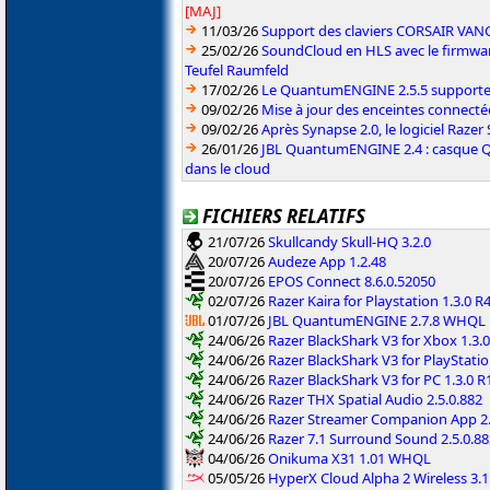
[MAJ]
11/03/26
Support des claviers CORSAIR VAN
25/02/26
SoundCloud en HLS avec le firmwar
Teufel Raumfeld
17/02/26
Le QuantumENGINE 2.5.5 supporte 
09/02/26
Mise à jour des enceintes connect
09/02/26
Après Synapse 2.0, le logiciel Razer
26/01/26
JBL QuantumENGINE 2.4 : casque Qu
dans le cloud
FICHIERS RELATIFS
21/07/26
Skullcandy Skull-HQ 3.2.0
20/07/26
Audeze App 1.2.48
20/07/26
EPOS Connect 8.6.0.52050
02/07/26
Razer Kaira for Playstation 1.3.0 R
01/07/26
JBL QuantumENGINE 2.7.8 WHQL
24/06/26
Razer BlackShark V3 for Xbox 1.3.
24/06/26
Razer BlackShark V3 for PlayStatio
24/06/26
Razer BlackShark V3 for PC 1.3.0 R
24/06/26
Razer THX Spatial Audio 2.5.0.882
24/06/26
Razer Streamer Companion App 2.
24/06/26
Razer 7.1 Surround Sound 2.5.0.88
04/06/26
Onikuma X31 1.01 WHQL
05/05/26
HyperX Cloud Alpha 2 Wireless 3.1.2