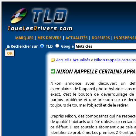
MARQUES
|
MES DRIVERS
|
ACTUALITÉS
|
DOSSIERS
|
INDISPENS
Rechercher sur
TLD
Google
Accueil
>
Actualités
>
Nikon rappelle certains
NIKON RAPPELLE CERTAINS APPA
Nikon annonce avoir découvert un défa
exemplaires de l'appareil photo hybride sans mi
exact, c'est le bouton de déverrouillage de l
parfois problème et une pression sur ce der
toujours de tourner l'objectif et de le retirer.
D'après Nikon, des composants qui ne respecte
de qualité habituels ont été utilisés sur certains
ce défaut. Il est toutefois étonnant que cela 
identifier ce problème. Les premiers Z 9 ont pou