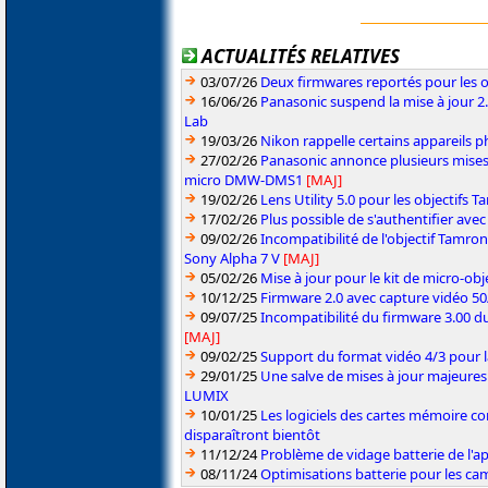
ACTUALITÉS RELATIVES
03/07/26
Deux firmwares reportés pour les o
16/06/26
Panasonic suspend la mise à jour 
Lab
19/03/26
Nikon rappelle certains appareils ph
27/02/26
Panasonic annonce plusieurs mises
micro DMW-DMS1
[MAJ]
19/02/26
Lens Utility 5.0 pour les objectifs
17/02/26
Plus possible de s'authentifier ave
09/02/26
Incompatibilité de l'objectif Tamro
Sony Alpha 7 V
[MAJ]
05/02/26
Mise à jour pour le kit de micro-obje
10/12/25
Firmware 2.0 avec capture vidéo 5
09/07/25
Incompatibilité du firmware 3.00 du
[MAJ]
09/02/25
Support du format vidéo 4/3 pour 
29/01/25
Une salve de mises à jour majeures
LUMIX
10/01/25
Les logiciels des cartes mémoire 
disparaîtront bientôt
11/12/24
Problème de vidage batterie de l'a
08/11/24
Optimisations batterie pour les c