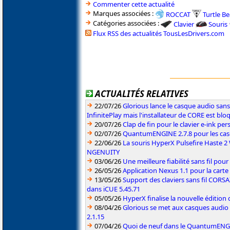
Commenter cette actualité
Marques associées :
ROCCAT
Turtle B
Catégories associées :
Clavier
Souris
Flux RSS des actualités TousLesDrivers.com
ACTUALITÉS RELATIVES
22/07/26
Glorious lance le casque audio sa
InfinitePlay mais l'installateur de CORE est blo
20/07/26
Clap de fin pour le clavier e-ink p
02/07/26
QuantumENGINE 2.7.8 pour les ca
22/06/26
La souris HyperX Pulsefire Haste 2 
NGENUITY
03/06/26
Une meilleure fiabilité sans fil pou
26/05/26
Application Nexus 1.1 pour la carte
13/05/26
Support des claviers sans fil CO
dans iCUE 5.45.71
05/05/26
HyperX finalise la nouvelle édition
08/04/26
Glorious se met aux casques audio
2.1.15
07/04/26
Quoi de neuf dans le QuantumENGINE