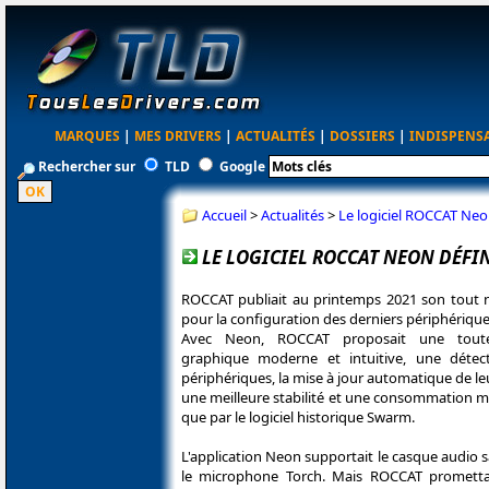
MARQUES
|
MES DRIVERS
|
ACTUALITÉS
|
DOSSIERS
|
INDISPENS
Rechercher sur
TLD
Google
Accueil
>
Actualités
>
Le logiciel ROCCAT Ne
LE LOGICIEL ROCCAT NEON DÉF
ROCCAT publiait au printemps 2021 son tout 
pour la configuration des derniers périphérique
Avec Neon, ROCCAT proposait une toute 
graphique moderne et intuitive, une détec
périphériques, la mise à jour automatique de le
une meilleure stabilité et une consommation m
que par le logiciel historique Swarm.
L'application Neon supportait le casque audio sa
le microphone Torch. Mais ROCCAT promett