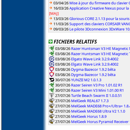
03/04/26
Mise à jour du firmware du clavie
16/03/26
Application Creative Nexus pour la
[MAJ]
13/03/26
Glorious CORE 2.1.13 pour la souris
11/03/26
Support des claviers CORSAIR VAN
09/03/26
Le pilote 3Dconnexion 3DxWare 10.9
FICHIERS RELATIFS
03/08/26
Razer Huntsman V3 HE Magnetic M
03/08/26
Razer Huntsman V3 HE Magnetic T
03/08/26
Elgato Wave Link 3.2.9.4002
03/08/26
Elgato Wave Link 3.2.9.4002
03/08/26
Dygma Bazecor 1.9.2 bêta
03/08/26
Dygma Bazecor 1.9.2 bêta
30/07/26
YUNZII M2 1.0.1.3
30/07/26
Razer Seiren V3 Pro 1.01.02 R1
30/07/26
Razer Seiren V3 Mini 1.01.00 R1
27/07/26
Turtle Beach Swarm II 1.0.0.51
27/07/26
MelGeek REAL67 1.7.3
27/07/26
MelGeek MADE68 Pro+/Ultra+ 1.8.
27/07/26
MelGeek MADE68 Ultra V2 1.1.0
27/07/26
MelGeek Horus 1.8.9
27/07/26
MelGeek Horus Pyramid Receiver 1