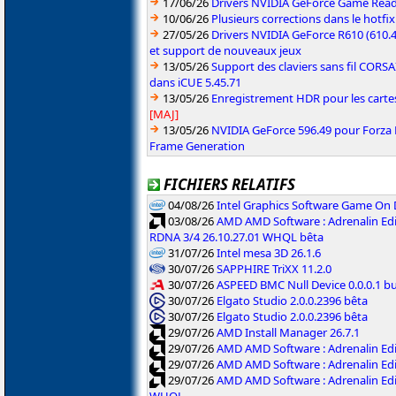
17/06/26
Drivers NVIDIA GeForce Game Rea
10/06/26
Plusieurs corrections dans le hotf
27/05/26
Drivers NVIDIA GeForce R610 (610.4
et support de nouveaux jeux
13/05/26
Support des claviers sans fil CO
dans iCUE 5.45.71
13/05/26
Enregistrement HDR pour les carte
[MAJ]
13/05/26
NVIDIA GeForce 596.49 pour Forza 
Frame Generation
FICHIERS RELATIFS
04/08/26
Intel Graphics Software Game On
03/08/26
AMD AMD Software : Adrenalin Edi
RDNA 3/4 26.10.27.01 WHQL bêta
31/07/26
Intel mesa 3D 26.1.6
30/07/26
SAPPHIRE TriXX 11.2.0
30/07/26
ASPEED BMC Null Device 0.0.0.1 b
30/07/26
Elgato Studio 2.0.0.2396 bêta
30/07/26
Elgato Studio 2.0.0.2396 bêta
29/07/26
AMD Install Manager 26.7.1
29/07/26
AMD AMD Software : Adrenalin Ed
29/07/26
AMD AMD Software : Adrenalin Ed
29/07/26
AMD AMD Software : Adrenalin Ed