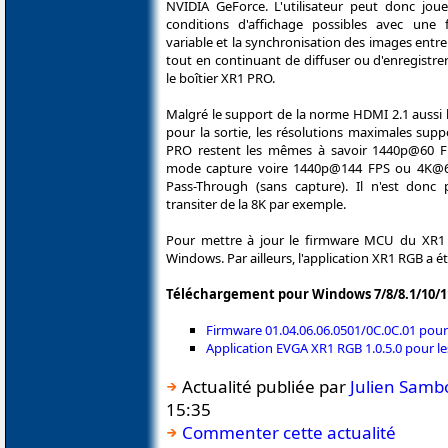
NVIDIA GeForce. L'utilisateur peut donc joue
conditions d'affichage possibles avec une f
variable et la synchronisation des images entre
tout en continuant de diffuser ou d'enregistrer
le boîtier XR1 PRO.
Malgré le support de la norme HDMI 2.1 aussi 
pour la sortie, les résolutions maximales sup
PRO restent les mêmes à savoir 1440p@60 
mode capture voire 1440p@144 FPS ou 4K
Pass-Through (sans capture). Il n'est donc 
transiter de la 8K par exemple.
Pour mettre à jour le firmware MCU du XR1 P
Windows. Par ailleurs, l'application XR1 RGB a 
Téléchargement pour Windows 7/8/8.1/10/11
Firmware 01.04.06.06.0501/0C.0C.01 pour
Application EVGA XR1 RGB 1.0.5.0 pour l
Actualité publiée par
Julien Samb
15:35
Commenter cette actualité