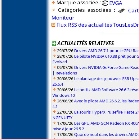
Marque associée :
EVGA
Catégories associées :
Car
Moniteur
Flux RSS des actualités TousLesD
ACTUALITÉS RELATIVES
29/07/26
Drivers AMD 26.7.1 pour le GPU Rad
28/07/26
Le pilote NVIDIA 610.88 prêt pour 
Evolved
09/07/26
Drivers NVIDIA GeForce Game Read
| Revelations
30/06/26
Le plantage des jeux avec FSR Upsca
26.6.4
30/06/26
Le hotfix AMD Software 26.6.3 résou
Windows 10
26/06/26
Avec le pilote AMD 26.6.2, les Rad
4.1
22/06/26
La souris HyperX Pulsefire Haste 2 
NGENUITY
17/06/26
Les GPU AMD GCN Radeon RX 400/50
mise à jour 26.5.2
17/06/26
Quoi de neuf dans les drivers AMD S