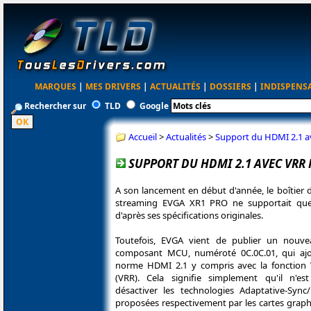
MARQUES
|
MES DRIVERS
|
ACTUALITÉS
|
DOSSIERS
|
INDISPENS
Rechercher sur
TLD
Google
Accueil
>
Actualités
>
Support du HDMI 2.1 a
SUPPORT DU HDMI 2.1 AVEC VRR 
A son lancement en début d'année, le boîtier 
streaming EVGA XR1 PRO ne supportait qu
d'après ses spécifications originales.
Toutefois, EVGA vient de publier un nouv
composant MCU, numéroté 0C.0C.01, qui ajo
norme HDMI 2.1 y compris avec la fonction V
(VRR). Cela signifie simplement qu'il n'es
désactiver les technologies Adaptative-Syn
proposées respectivement par les cartes gra