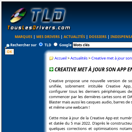
MARQUES
|
MES DRIVERS
|
ACTUALITÉS
|
DOSSIERS
|
INDISPENS
Rechercher sur
TLD
Google
Accueil
>
Actualités
>
Creative met à jour so
CREATIVE MET À JOUR SON APP E
Creative propose une nouvelle version de so
unifiée, sobrement intitulée Creative App
configurer tous les derniers périphériques d
commencer par les dernières cartes sons et 
Blaster mais aussi les casques audio, barres de 
et même une webcam !
Cette mise à jour de la Creative App est numér
et datée du 5 mai 2022. D'après le constructeur
quelques corrections et optimisations nota