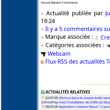
Sound Blaster Command.
Actualité publiée par
J
19:24
Il y a 5 commentaires sur
Marque associée :
Cre
Catégories associées :
Webcam
Flux RSS des actualités
ACTUALITÉS RELATIVES
22/07/26
Glorious lance le casque audio sa
InfinitePlay mais l'installateur de CORE est blo
09/07/26
Application Creative Nexus 1.2 pour