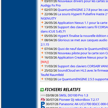
03/07/26
Nouveaux drivers pour les cartes s
Audigy Fx Pro
02/07/26
QuantumENGINE 2.7.8 pour les ca
22/06/26
La souris HyperX Pulsefire Haste 2 
NGENUITY
26/05/26
Application Nexus 1.1 pour la carte
13/05/26
Support des claviers sans fil CO
dans iCUE 5.45.71
05/05/26
HyperX finalise la nouvelle édition
08/04/26
Glorious se met aux casques audio
2.1.15
07/04/26
Quoi de neuf dans le QuantumENGINE
17/03/26
Nouveau pilote pour la carte son C
16/03/26
Application Creative Nexus pour la
[MAJ]
11/03/26
Support des claviers CORSAIR VAN
25/02/26
SoundCloud en HLS avec le firmwar
Teufel Raumfeld
17/02/26
Le QuantumENGINE 2.5.5 supporte 
FICHIERS RELATIFS
03/08/26
SMSL DO100 Pro 1.3
30/07/26
Pioneer DJ rekordbox 7.2.17
30/07/26
Panasonic AK-UCU700 0D.CC-000-01