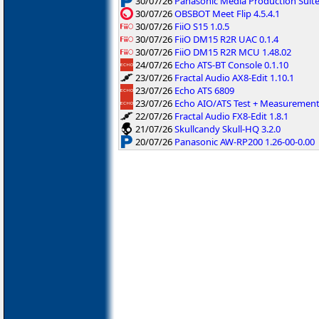
30/07/26
Panasonic Media Production Suite
30/07/26
OBSBOT Meet Flip 4.5.4.1
30/07/26
FiiO S15 1.0.5
30/07/26
FiiO DM15 R2R UAC 0.1.4
30/07/26
FiiO DM15 R2R MCU 1.48.02
24/07/26
Echo ATS-BT Console 0.1.10
23/07/26
Fractal Audio AX8-Edit 1.10.1
23/07/26
Echo ATS 6809
23/07/26
Echo AIO/ATS Test + Measuremen
22/07/26
Fractal Audio FX8-Edit 1.8.1
21/07/26
Skullcandy Skull-HQ 3.2.0
20/07/26
Panasonic AW-RP200 1.26-00-0.00