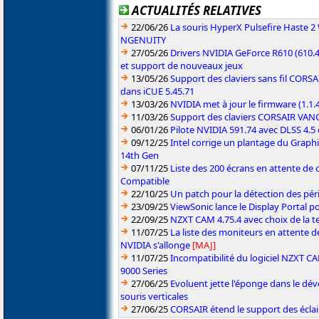
ACTUALITÉS RELATIVES
22/06/26
La souris HyperX Pulsefire Haste 2 
NGENUITY
27/05/26
Drivers NVIDIA GeForce R610 (610.4
et support de nouveaux jeux
13/05/26
Support des claviers sans fil CO
dans iCUE 5.45.71
13/03/26
NVIDIA met à jour le firmware (1.1
11/03/26
Support des claviers CORSAIR VAN
06/01/26
Pilote NVIDIA 591.74 avec DLSS 4.5
09/12/25
Intel corrige un plantage du Graph
14th Gen
07/11/25
Liste des 200 écrans en attente de 
Compatible
22/10/25
Un patch pour la détection des pér
23/09/25
ViewSonic lance le Display Portal p
22/09/25
NZXT CAM 4.75.4 avec choix de la 
11/07/25
La liste des moniteurs en attente 
NVIDIA s'allonge
[MAJ]
11/07/25
Incompatibilité du logiciel NZXT 
9000 Series
27/06/25
Evoluent jette l'éponge dans le d
souris verticales
27/06/25
CORSAIR étend le support des écla