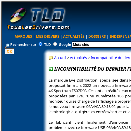
MARQUES
|
MES DRIVERS
|
ACTUALITÉS
|
DOSSIERS
|
INDISPENS
Rechercher sur
TLD
Google
Accueil
>
Actualités
>
Incompatibilité du der
INCOMPATIBILITÉ DU DERNIER F
La marque Eve Distribution, spécialisée dans 
proposait fin mars 2022 un nouveau firmware
4K Spectrum ES07D03. Ce sont en réalité deux mi
proposées par Eve, l'une numérotée 106 pour
moniteur qui se charge de l'affichage à propre
le nouveau firmware 06A4/0A.89.18.02 pour la p
le micrologiciel qui gère les entrées/sorties et 
Le fabricant vient finalement d'annoncer
problème avec ce firmware USB 06A4/0A.89.18.0