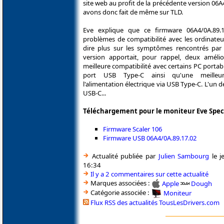
site web au profit de la précédente version 06A
avons donc fait de même sur TLD.
Eve explique que ce firmware 06A4/0A.89.
problèmes de compatibilité avec les ordinate
dire plus sur les symptômes rencontrés par le
version apportait, pour rappel, deux amélio
meilleure compatibilité avec certains PC portab
port USB Type-C ainsi qu'une meilleur
l'alimentation électrique via USB Type-C. L'u
USB-C...
Téléchargement pour le moniteur Eve Spe
Firmware Scaler 106
Firmware USB 06A4/0A.89.17.02
Actualité publiée par
Julien Sambourg
le j
16:34
Il y a 2 commentaires sur cette actualité
Marques associées :
Apple
Dough
Catégorie associée :
Moniteur
Flux RSS des actualités TousLesDrivers.com