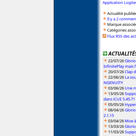
Application Logit
Actualité publié
Il y a 2 comment
Marque associé
Catégories asso
Flux RSS des ac
ACTUALITÉS
22/07/26
Glori
InfinitePlay mais 
20/07/26
Clap d
22/06/26
La sou
NGENUITY
03/06/26
Une me
13/05/26
Suppo
dans iCUE 5.45.71
05/05/26
HyperX
08/04/26
Glori
2.1.15
03/04/26
Mise 
13/03/26
Glorio
11/03/26
Suppo