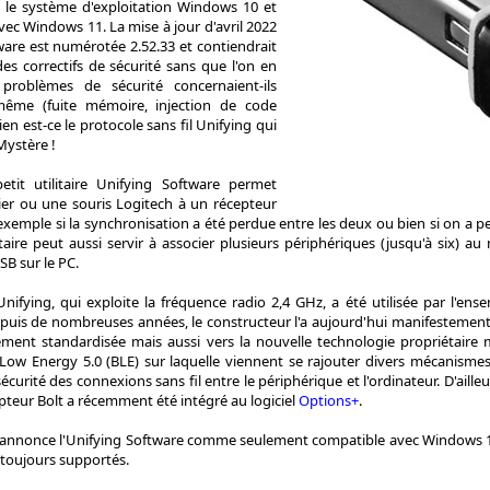
c le système d'exploitation Windows 10 et
ec Windows 11. La mise à jour d'avril 2022
ware est numérotée 2.52.33 et contiendrait
es correctifs de sécurité sans que l'on en
problèmes de sécurité concernaient-ils
e-même (fuite mémoire, injection de code
bien est-ce le protocole sans fil Unifying qui
Mystère !
etit utilitaire Unifying Software permet
vier ou une souris Logitech à un récepteur
xemple si la synchronisation a été perdue entre les deux ou bien si on a per
itaire peut aussi servir à associer plusieurs périphériques (jusqu'à six)
SB sur le PC.
Unifying, qui exploite la fréquence radio 2,4 GHz, a été utilisée par l'ense
puis de nombreuses années, le constructeur l'a aujourd'hui manifestemen
ement standardisée mais aussi vers la nouvelle technologie propriétaire
ow Energy 5.0 (BLE) sur laquelle viennent se rajouter divers mécanismes
écurité des connexions sans fil entre le périphérique et l'ordinateur. D'aill
epteur Bolt a récemment été intégré au logiciel
Options+
.
annonce l'Unifying Software comme seulement compatible avec Windows 10 e
 toujours supportés.