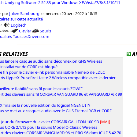
ech Unifying Software 2.52.33 pour Windows XP/Vista/7/8/8.1/10/11
e par
Julien Sambourg
le mercredi 20 avril 2022 à 18:15
aires sur cette actualité
e :
Logitech
ciées :
Clavier
Souris
tualités TousLesDrivers.com
 RELATIVES
A
ous lance le casque audio sans déconnexion GHS Wireless
l'installateur de CORE est bloqué
e fin pour le clavier e-ink personnalisable Nemeio de LDLC
ris HyperX Pulsefire Haste 2 Wireless compatible avec le dernier
illeure fiabilité sans fil pour les souris ZOWIE
rt des claviers sans fil CORSAIR VANGUARD 96 et VANGUARD AIR 99
 finalise la nouvelle édition du logiciel NGENUITY
ous se met aux casques audio avec le GHS Eternal RGB et CORE
à jour du firmware du clavier CORSAIR GALLEON 100 SD
[MAJ]
us CORE 2.1.13 pour la souris Model O Classic Wireless
rt des claviers CORSAIR VANGUARD 96 et PRO 96 dans iCUE 5.42.70