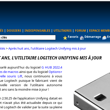
ÉS
|
DOSSIERS
|
INDISPENSABLES
|
UTILITAIRES
|
FORUM
|
ESPACE MEMB
Favoris
Démarrage
E
ités
>
Après huit ans, l'utilitaire Logitech Unifying mis à jour
 ANS, L'UTILITAIRE LOGITECH UNIFYING MIS À JOUR
arlé aujourd'hui du logiciel
G HUB 2022.4
es de macros
ainsi que du logiciel
Options+
lle souris Lift
, nous continuons à vous
ue Logitech puisque le fabricant vient de
elle version de l'utilitaire autonome
t ans sans la moindre mise à jour !
 2.50.25 de l'application Unifying datait en
et n'avait plus été actualisée depuis ce qui
é Logitech de valider par la suite sa pleine