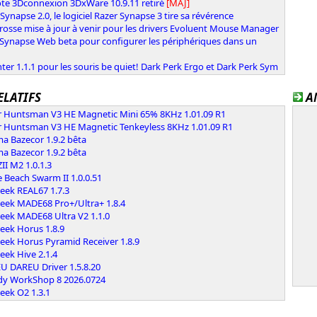
ote 3Dconnexion 3DxWare 10.9.11 retiré
[MAJ]
Synapse 2.0, le logiciel Razer Synapse 3 tire sa révérence
osse mise à jour à venir pour les drivers Evoluent Mouse Manager
 Synapse Web beta pour configurer les périphériques dans un
ter 1.1.1 pour les souris be quiet! Dark Perk Ergo et Dark Perk Sym
ELATIFS
A
r Huntsman V3 HE Magnetic Mini 65% 8KHz 1.01.09 R1
r Huntsman V3 HE Magnetic Tenkeyless 8KHz 1.01.09 R1
a Bazecor 1.9.2 bêta
a Bazecor 1.9.2 bêta
I M2 1.0.1.3
e Beach Swarm II 1.0.0.51
eek REAL67 1.7.3
eek MADE68 Pro+/Ultra+ 1.8.4
eek MADE68 Ultra V2 1.1.0
eek Horus 1.8.9
eek Horus Pyramid Receiver 1.8.9
eek Hive 2.1.4
U DAREU Driver 1.5.8.20
dy WorkShop 8 2026.0724
eek O2 1.3.1