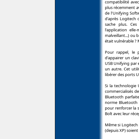
compatibilité ave
plus récemment av
de l'Unifying Soft
d'après Logitech d
sache plus. Ces 
l'application ell
malveillant...) ou 
était vulnérable ? 
Pour rappel, le p
d'appairer un cla
USB Unifying par e
un autre. Cet util
libérer des ports U
Si la technologie 
commercialisés de
Bluetooth parfait
norme Bluetooth L
pour renforcer la s
Bolt avec leur réc
Même si Logitech 
(depuis XP) soient