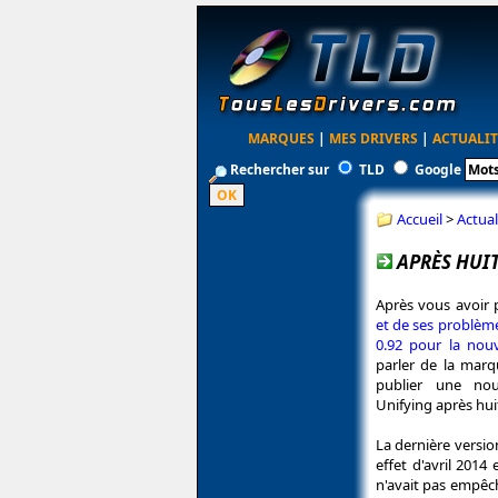
MARQUES
|
MES DRIVERS
|
ACTUALIT
Rechercher sur
TLD
Google
Accueil
>
Actual
APRÈS HUIT
Après vous avoir p
et de ses problèm
0.92 pour la nouve
parler de la marq
publier une nouv
Unifying après hui
La dernière version
effet d'avril 2014 
n'avait pas empêch