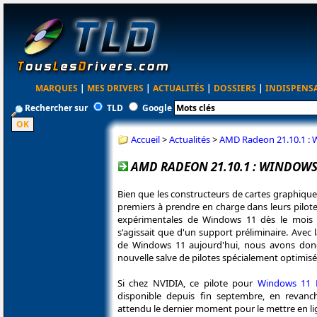
MARQUES
|
MES DRIVERS
|
ACTUALITÉS
|
DOSSIERS
|
INDISPENS
Rechercher sur
TLD
Google
Accueil
>
Actualités
>
AMD Radeon 21.10.1 : W
AMD RADEON 21.10.1 : WINDOWS 1
Bien que les constructeurs de cartes graphiques
premiers à prendre en charge dans leurs pilote
expérimentales de Windows 11 dès le mois d
s'agissait que d'un support préliminaire. Avec l
de Windows 11 aujourd'hui, nous avons don
nouvelle salve de pilotes spécialement optimisé
Si chez NVIDIA, ce pilote pour
Windows 11
disponible depuis fin septembre, en revan
attendu le dernier moment pour le mettre en li