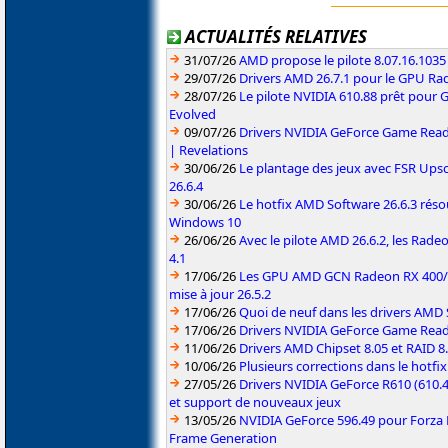
ACTUALITÉS RELATIVES
31/07/26
AMD propose le pilote 8.07.16.1035
29/07/26
Drivers AMD 26.7.1 pour le GPU Rad
28/07/26
Le pilote NVIDIA 610.88 prêt pour 
Evolved
09/07/26
Drivers NVIDIA GeForce Game Read
| Revelations
30/06/26
Le plantage des jeux avec FSR Upsca
26.6.4
30/06/26
Le hotfix AMD Software 26.6.3 résou
Windows 10
26/06/26
Avec le pilote AMD 26.6.2, les Rad
4.1
17/06/26
Les GPU AMD GCN Radeon RX 400/50
mise à jour 26.5.2
17/06/26
Quoi de neuf dans les drivers AMD S
17/06/26
Drivers NVIDIA GeForce Game Rea
11/06/26
Drivers AMD Chipset 8.05 et RAID 8
10/06/26
Plusieurs corrections dans le hotf
27/05/26
Drivers NVIDIA GeForce R610 (610.4
et support de nouveaux jeux
13/05/26
NVIDIA GeForce 596.49 pour Forza 
Frame Generation