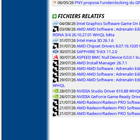
06/05/26
PNY propose l'underclocking du GP
FICHIERS RELATIFS
04/08/26
Intel Graphics Software Game On
03/08/26
AMD AMD Software : Adrenalin Edi
RDNA 3/4 26.10.27.01 WHQL bêta
31/07/26
Intel mesa 3D 26.1.6
31/07/26
AMD Chipset Drivers 8.07.16.103
30/07/26
SAPPHIRE TriXX 11.2.0
30/07/26
ASPEED BMC Null Device 0.0.0.1 b
29/07/26
AMD Install Manager 26.7.1
29/07/26
AMD AMD Software : Adrenalin Ed
29/07/26
AMD AMD Software : Adrenalin Ed
29/07/26
AMD AMD Software : Adrenalin Ed
WHQL
28/07/26
NVIDIA Studio Driver 610.88 WHQ
28/07/26
NVIDIA GeForce Game Ready Driv
21/07/26
AMD Radeon/Radeon PRO Software
21/07/26
AMD Radeon/Radeon PRO Software
21/07/26
AMD Radeon/Radeon PRO Softwar