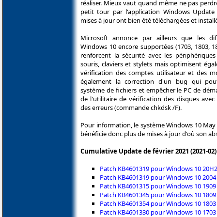
réaliser. Mieux vaut quand même ne pas perdre
petit tour par l'application Windows Update 
mises à jour ont bien été téléchargées et install
Microsoft annonce par ailleurs que les dif
Windows 10 encore supportées (1703, 1803, 18
renforcent la sécurité avec les périphérique
souris, claviers et stylets mais optimisent é
vérification des comptes utilisateur et des m
également la correction d'un bug qui po
système de fichiers et empêcher le PC de déma
de l'utilitaire de vérification des disques avec
des erreurs (commande chkdsk /F).
Pour information, le système Windows 10 May 
bénéficie donc plus de mises à jour d'où son abs
Cumulative Update de février 2021 (2021-02)
Patch KB4601319 pour Windows 10 20H2 
Patch KB4601319 pour Windows 10 2004 
Patch KB4601315 pour Windows 10 1909 
Patch KB4601345 pour Windows 10 1809 (
Patch KB4601354 pour Windows 10 1803 (
Patch KB4601330 pour Windows 10 1703 