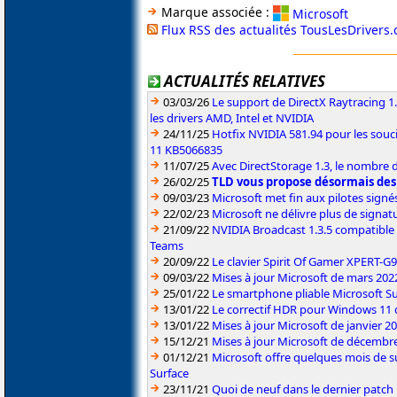
Marque associée :
Microsoft
Flux RSS des actualités TousLesDrivers
ACTUALITÉS RELATIVES
03/03/26
Le support de DirectX Raytracing 1.
les drivers AMD, Intel et NVIDIA
24/11/25
Hotfix NVIDIA 581.94 pour les sou
11 KB5066835
11/07/25
Avec DirectStorage 1.3, le nombre 
26/02/25
TLD vous propose désormais des
09/03/23
Microsoft met fin aux pilotes sign
22/02/23
Microsoft ne délivre plus de signa
21/09/22
NVIDIA Broadcast 1.3.5 compatible 
Teams
20/09/22
Le clavier Spirit Of Gamer XPERT-G
09/03/22
Mises à jour Microsoft de mars 202
25/01/22
Le smartphone pliable Microsoft S
13/01/22
Le correctif HDR pour Windows 11 d
13/01/22
Mises à jour Microsoft de janvier 2
15/12/21
Mises à jour Microsoft de décembr
01/12/21
Microsoft offre quelques mois de s
Surface
23/11/21
Quoi de neuf dans le dernier patch