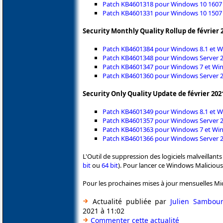
Patch KB4601318 pour Windows 10 1607 (
Patch KB4601331 pour Windows 10 1507 
Security Monthly Quality Rollup de février 2
Patch KB4601384 pour Windows 8.1 et W
Patch KB4601348 pour Windows Server 
Patch KB4601347 pour Windows 7 et Win
Patch KB4601360 pour Windows Server 2
Security Only Quality Update de février 2021
Patch KB4601349 pour Windows 8.1 et W
Patch KB4601357 pour Windows Server 
Patch KB4601363 pour Windows 7 et Win
Patch KB4601366 pour Windows Server 2
L'Outil de suppression des logiciels malveillants 
bit
ou
64 bit
). Pour lancer ce Windows Malicio
Pour les prochaines mises à jour mensuelles Mic
Actualité publiée par
Julien Sambou
2021 à 11:02
Commenter cette actualité