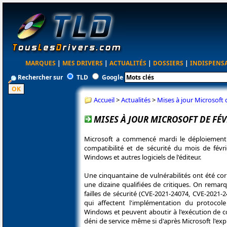
MARQUES
|
MES DRIVERS
|
ACTUALITÉS
|
DOSSIERS
|
INDISPENS
Rechercher sur
TLD
Google
Accueil
>
Actualités
>
Mises à jour Microsoft 
MISES À JOUR MICROSOFT DE FÉV
Microsoft a commencé mardi le déploiement
compatibilité et de sécurité du mois de févr
Windows et autres logiciels de l'éditeur.
Une cinquantaine de vulnérabilités ont été cor
une dizaine qualifiées de critiques. On remarqu
failles de sécurité (CVE-2021-24074, CVE-2021-
qui affectent l'implémentation du protocol
Windows et peuvent aboutir à l'exécution de c
déni de service même si d'après Microsoft l'explo