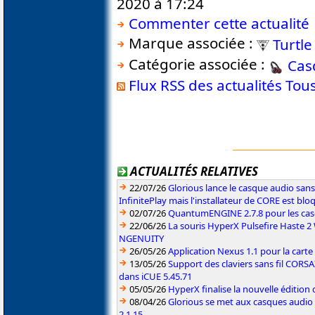
2020 à 17:24
Commenter cette actualité
Marque associée :
Turtl
Catégorie associée :
Cas
Flux RSS des actualités To
ACTUALITÉS RELATIVES
22/07/26
Glorious lance le casque audio sa
InfinitePlay mais l'installateur de CORE est blo
02/07/26
QuantumENGINE 2.7.8 pour les ca
22/06/26
La souris HyperX Pulsefire Haste 2 
NGENUITY
26/05/26
Application Nexus 1.1 pour la carte
13/05/26
Support des claviers sans fil CO
dans iCUE 5.45.71
05/05/26
HyperX finalise la nouvelle édition
08/04/26
Glorious se met aux casques audio
2.1.15