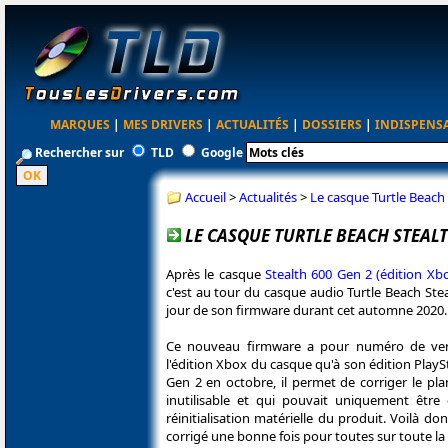
MARQUES
|
MES DRIVERS
|
ACTUALITÉS
|
DOSSIERS
|
INDISPENS
Rechercher sur
TLD
Google
Accueil
>
Actualités
>
Le casque Turtle Beach 
LE CASQUE TURTLE BEACH STEALT
Après le casque
Stealth 600 Gen 2 (édition Xb
c'est au tour du casque audio Turtle Beach Ste
jour de son firmware durant cet automne 2020.
Ce nouveau firmware a pour numéro de versi
l'édition Xbox du casque qu'à son édition Play
Gen 2 en octobre, il permet de corriger le pla
inutilisable et qui pouvait uniquement êtr
réinitialisation matérielle du produit. Voilà 
corrigé une bonne fois pour toutes sur toute 