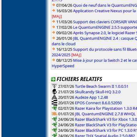
07/04/26
Quoi de neuf dans le QuantumENGINE
16/03/26
Application Creative Nexus pour la
[MAJ]
11/03/26
Support des claviers CORSAIR VAN
17/02/26
Le QuantumENGINE 2.5.5 supporte 
09/02/26
Après Synapse 2.0, le logiciel Razer
26/01/26
JBL QuantumENGINE 2.4 : casque Qu
dans le cloud
16/12/25
Support du protocole sans fil Blue
2024/2025
[MAJ]
08/12/25
Mise à jour pour la Switch 2 et le 
HyperSpeed
FICHIERS RELATIFS
27/07/26
Turtle Beach Swarm II 1.0.0.51
21/07/26
Skullcandy Skull-HQ 3.2.0
20/07/26
Audeze App 1.2.48
20/07/26
EPOS Connect 8.6.0.52050
02/07/26
Razer Kaira for Playstation 1.3.0 R
01/07/26
JBL QuantumENGINE 2.7.8 WHQL
24/06/26
Razer BlackShark V3 for Xbox 1.3.
24/06/26
Razer BlackShark V3 for PlayStatio
24/06/26
Razer BlackShark V3 for PC 1.3.0 R
24/06/26
Razer THX Spatial Audio 2.5.0.882