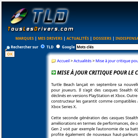
MARQUES
|
MES DRIVERS
|
ACTUALITÉS
|
DOSSIERS
|
INDISPENS
Rechercher sur
TLD
Google
Accueil
>
Actualités
>
Mise à jour critique po
MISE À JOUR CRITIQUE POUR LE 
Turtle Beach lançait en septembre sa nouvel
pour joueurs. Il s'agit des casques Stealth 
déclinés en versions PlayStation et Xbox. Outre
constructeur les garantit comme compatibles a
Xbox Series X.
Cette seconde génération des casques Stealth
améliorations en termes de performances, de con
Gen 2 voit par exemple l'autonomie de sa batte
profite également de nouveaux haut-parleur