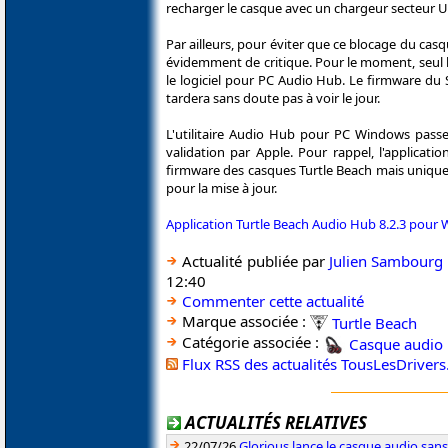
recharger le casque avec un chargeur secteur 
Par ailleurs, pour éviter que ce blocage du casq
évidemment de critique. Pour le moment, seul l
le logiciel pour PC Audio Hub. Le firmware du 
tardera sans doute pas à voir le jour.
L'utilitaire Audio Hub pour PC Windows passe 
validation par Apple. Pour rappel, l'applica
firmware des casques Turtle Beach mais unique
pour la mise à jour.
Application Turtle Beach Audio Hub 8.2.3 pour
Actualité publiée par
Julien Sambourg
12:40
Commenter cette actualité
Marque associée :
Turtle Beach
Catégorie associée :
Casque audio
Flux RSS des actualités TousLesDriver
ACTUALITÉS RELATIVES
22/07/26
Glorious lance le casque audio sa