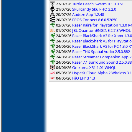
27/07/26
Turtle Beach Swarm II 1.0.0.51
21/07/26
Skullcandy Skull-HQ 3.2.0
20/07/26
Audeze App 1.2.48
20/07/26
EPOS Connect 8.6.0.52050
02/07/26
Razer Kaira for Playstation 1.3.0 R
01/07/26
JBL QuantumENGINE 2.7.8 WHQL
24/06/26
Razer BlackShark V3 for Xbox 1.3.
24/06/26
Razer BlackShark V3 for PlayStatio
24/06/26
Razer BlackShark V3 for PC 1.3.0 R
24/06/26
Razer THX Spatial Audio 2.5.0.882
24/06/26
Razer Streamer Companion App 2.
24/06/26
Razer 7.1 Surround Sound 2.5.0.88
04/06/26
Onikuma X31 1.01 WHQL
05/05/26
HyperX Cloud Alpha 2 Wireless 3.1.2
04/05/26
FiiO EH13 1.3