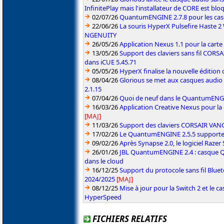
InfinitePlay mais l'installateur de CORE est blo
02/07/26
QuantumENGINE 2.7.8 pour les ca
22/06/26
La souris HyperX Pulsefire Haste 2 
NGENUITY
26/05/26
Application Nexus 1.1 pour la carte
13/05/26
Support des claviers sans fil CO
dans iCUE 5.45.71
05/05/26
HyperX finalise la nouvelle édition
08/04/26
Glorious se met aux casques audio
2.1.15
07/04/26
Quoi de neuf dans le QuantumENGINE
16/03/26
Application Creative Nexus pour la
[MAJ]
11/03/26
Support des claviers CORSAIR VAN
17/02/26
Le QuantumENGINE 2.5.5 supporte 
09/02/26
Après Synapse 2.0, le logiciel Razer
26/01/26
JBL QuantumENGINE 2.4 : casque Qu
dans le cloud
16/12/25
Support du protocole sans fil Blue
2024/2025
[MAJ]
08/12/25
Mise à jour pour la Switch 2 et le 
HyperSpeed
FICHIERS RELATIFS