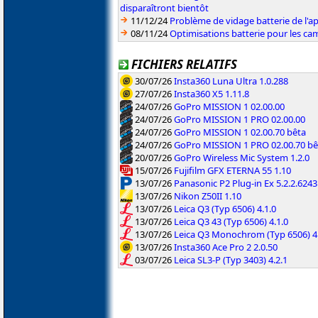
disparaîtront bientôt
11/12/24
Problème de vidage batterie de l'a
08/11/24
Optimisations batterie pour les c
FICHIERS RELATIFS
30/07/26
Insta360 Luna Ultra 1.0.288
27/07/26
Insta360 X5 1.11.8
24/07/26
GoPro MISSION 1 02.00.00
24/07/26
GoPro MISSION 1 PRO 02.00.00
24/07/26
GoPro MISSION 1 02.00.70 bêta
24/07/26
GoPro MISSION 1 PRO 02.00.70 bê
20/07/26
GoPro Wireless Mic System 1.2.0
15/07/26
Fujifilm GFX ETERNA 55 1.10
13/07/26
Panasonic P2 Plug-in Ex 5.2.2.6243
13/07/26
Nikon Z50II 1.10
13/07/26
Leica Q3 (Typ 6506) 4.1.0
13/07/26
Leica Q3 43 (Typ 6506) 4.1.0
13/07/26
Leica Q3 Monochrom (Typ 6506) 4.
13/07/26
Insta360 Ace Pro 2 2.0.50
03/07/26
Leica SL3-P (Typ 3403) 4.2.1