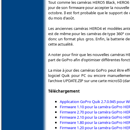
Tout comme les caméras HERO5 Black, HERO6 B
jour de son firmware pour accepter la nouvelle
octobre. Il est fort probable que le support de
du mois d'août.
Les anciennes caméras HERO4 et modèles antérie
est de même pour les caméras de type 360° com
donc un format plus gros. Enfin, la batterie 
cette actualité.
A noter pour finir que les nouvelles caméras 
part de GoPro afin d'optimiser différentes fonct
La mise à jour des caméras GoPro peut être eff
logiciel Quik pour PC ou encore manuellement a
l'archive UPDATE.ZIP sur une carte microSD (dan
Téléchargement
Application GoPro Quik 2.7.0.945 pour Wi
Firmware 1.10 pour la caméra GoPro HE
Firmware 2.70 pour la caméra GoPro HE
Firmware 2.10 pour la caméra GoPro HE
Firmware 1.80 pour la caméra GoPro HER
Firmware 1.20 pour la caméra GoPro HE