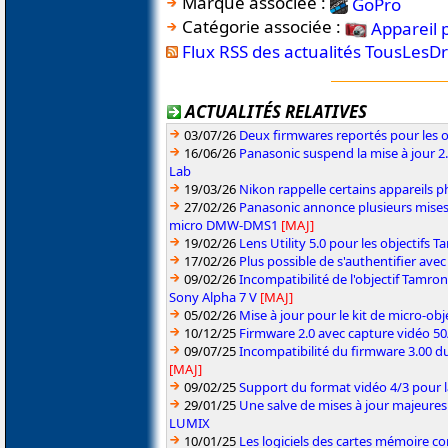
Marque associée :
GoPro
Catégorie associée :
Appareil 
Flux RSS des actualités TousLesD
ACTUALITÉS RELATIVES
03/07/26
Deux firmwares reportés pour les o
16/06/26
Panasonic suspend la mise à jour 
Lab
19/03/26
Nikon rappelle certains appareils ph
27/02/26
Panasonic annonce plusieurs mises
micro DMW-DMS1
[MAJ]
19/02/26
Lens Utility 5.0 pour les objectifs
17/02/26
Plus possible de s'authentifier ave
09/02/26
Incompatibilité de l'objectif Tamro
Sony Alpha 7 V
[MAJ]
05/02/26
Mise à jour pour le kit de micro-obje
10/12/25
Firmware 2.0 avec capture vidéo 5
09/07/25
Incompatibilité du firmware 3.00 du
[MAJ]
09/02/25
Support du format vidéo 4/3 pour 
29/01/25
Une salve de mises à jour majeures
LUMIX
10/01/25
Les logiciels des cartes mémoire 