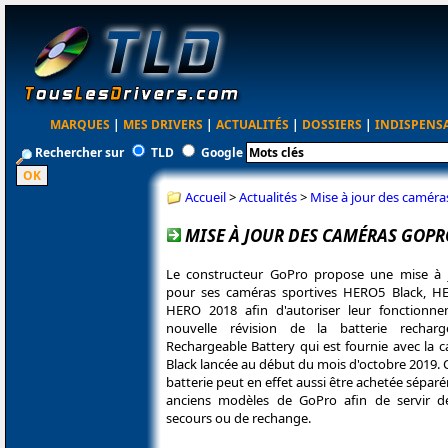
MARQUES
|
MES DRIVERS
|
ACTUALITÉS
|
DOSSIERS
|
INDISPENS
Rechercher sur
TLD
Google
Accueil
>
Actualités
>
Mise à jour des caméra
MISE À JOUR DES CAMÉRAS GOPR
Le constructeur GoPro propose une mise à jo
pour ses caméras sportives HERO5 Black, H
HERO 2018 afin d'autoriser leur fonctionn
nouvelle révision de la batterie rechar
Rechargeable Battery qui est fournie avec la
Black lancée au début du mois d'octobre 2019. 
batterie peut en effet aussi être achetée sépar
anciens modèles de GoPro afin de servir d
secours ou de rechange.