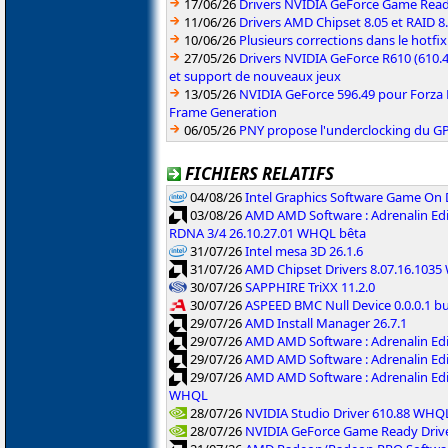
17/06/26
Drivers NVIDIA GeForce Game Rea
11/06/26
Drivers AMD Chipset 8.05 et RAID 8
10/06/26
Plusieurs corrections dans le hotf
27/05/26
Drivers NVIDIA GeForce R610 (610.4
et support de nouveaux jeux
13/05/26
NVIDIA GeForce 596.49 pour Forza 
Frame Generation
06/05/26
PNY propose l'underclocking du GP
FICHIERS RELATIFS
04/08/26
Intel Graphics Software Game On
03/08/26
AMD AMD Software : Adrenalin Edi
RDNA 3/4 26.10.27.01 WHQL bêta
31/07/26
Intel mesa 3D 26.1.6
31/07/26
AMD Chipset Drivers 8.07.16.103
30/07/26
SAPPHIRE TriXX 11.2.0
30/07/26
ASPEED BMC Null Device 0.0.0.1 b
29/07/26
AMD Install Manager 26.7.1
29/07/26
AMD AMD Software : Adrenalin Ed
29/07/26
AMD AMD Software : Adrenalin Ed
29/07/26
AMD AMD Software : Adrenalin Ed
WHQL
28/07/26
NVIDIA Studio Driver 610.88 WHQ
28/07/26
NVIDIA GeForce Game Ready Driv