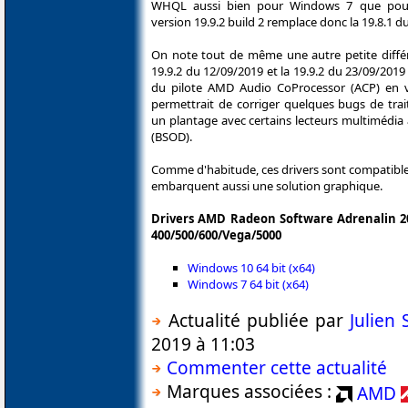
WHQL aussi bien pour Windows 7 que pou
version 19.9.2 build 2 remplace donc la 19.8.1 d
On note tout de même une autre petite différ
19.9.2 du 12/09/2019 et la 19.9.2 du 23/09/2019 
du pilote AMD Audio CoProcessor (ACP) en ve
permettrait de corriger quelques bugs de tr
un plantage avec certains lecteurs multimédia 
(BSOD).
Comme d'habitude, ces drivers sont compatible
embarquent aussi une solution graphique.
Drivers AMD Radeon Software Adrenalin 20
400/500/600/Vega/5000
Windows 10 64 bit (x64)
Windows 7 64 bit (x64)
Actualité publiée par
Julien
2019 à 11:03
Commenter cette actualité
Marques associées :
AMD