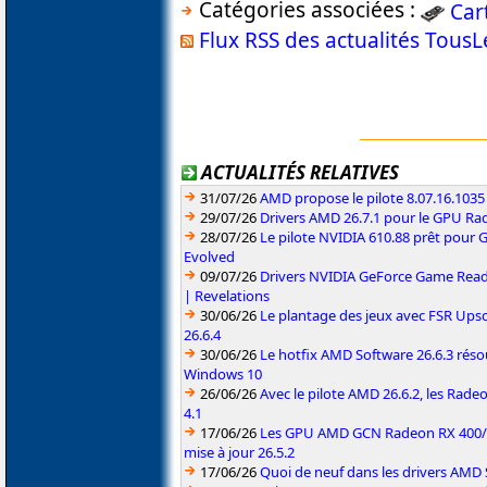
Catégories associées :
Car
Flux RSS des actualités Tous
ACTUALITÉS RELATIVES
31/07/26
AMD propose le pilote 8.07.16.1035
29/07/26
Drivers AMD 26.7.1 pour le GPU Rad
28/07/26
Le pilote NVIDIA 610.88 prêt pour 
Evolved
09/07/26
Drivers NVIDIA GeForce Game Read
| Revelations
30/06/26
Le plantage des jeux avec FSR Upsca
26.6.4
30/06/26
Le hotfix AMD Software 26.6.3 résou
Windows 10
26/06/26
Avec le pilote AMD 26.6.2, les Rad
4.1
17/06/26
Les GPU AMD GCN Radeon RX 400/50
mise à jour 26.5.2
17/06/26
Quoi de neuf dans les drivers AMD S