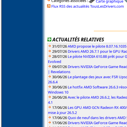
Catégories associées :
Carte graphique
Flux RSS des actualités TousLesDrivers.com
ACTUALITÉS RELATIVES
31/07/26
AMD propose le pilote 8.07.16.1035
29/07/26
Drivers AMD 26.7.1 pour le GPU Rad
28/07/26
Le pilote NVIDIA 610.88 prêt pour 
Evolved
09/07/26
Drivers NVIDIA GeForce Game Read
| Revelations
30/06/26
Le plantage des jeux avec FSR Upsca
26.6.4
30/06/26
Le hotfix AMD Software 26.6.3 résou
Windows 10
26/06/26
Avec le pilote AMD 26.6.2, les Rad
4.1
17/06/26
Les GPU AMD GCN Radeon RX 400/50
mise à jour 26.5.2
17/06/26
Quoi de neuf dans les drivers AMD S
17/06/26
Drivers NVIDIA GeForce Game Rea