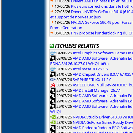
11/06/26
Drivers AMD Chipset 8.05 et RAID 8
10/06/26
Plusieurs corrections dans le hotf
27/05/26
Drivers NVIDIA GeForce R610 (610.4
et support de nouveaux jeux
13/05/26
NVIDIA GeForce 596.49 pour Forza 
Frame Generation
06/05/26
PNY propose l'underclocking du GP
FICHIERS RELATIFS
04/08/26
Intel Graphics Software Game On
03/08/26
AMD AMD Software : Adrenalin Edi
RDNA 3/4 26.10.27.01 WHQL bêta
31/07/26
Intel mesa 3D 26.1.6
31/07/26
AMD Chipset Drivers 8.07.16.103
30/07/26
SAPPHIRE TriXX 11.2.0
30/07/26
ASPEED BMC Null Device 0.0.0.1 b
29/07/26
AMD Install Manager 26.7.1
29/07/26
AMD AMD Software : Adrenalin Ed
29/07/26
AMD AMD Software : Adrenalin Ed
29/07/26
AMD AMD Software : Adrenalin Ed
WHQL
28/07/26
NVIDIA Studio Driver 610.88 WHQ
28/07/26
NVIDIA GeForce Game Ready Driv
21/07/26
AMD Radeon/Radeon PRO Software
21/07/26
AMD Radeon/Radeon PRO Software