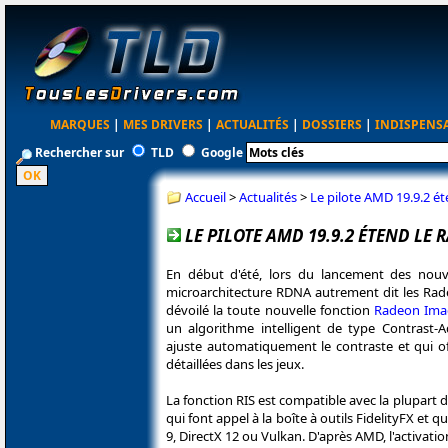
MARQUES
|
MES DRIVERS
|
ACTUALITÉS
|
DOSSIERS
|
INDISPENS
Rechercher sur
TLD
Google
Accueil
>
Actualités
>
Le pilote AMD 19.9.2 
LE PILOTE AMD 19.9.2 ÉTEND LE
En début d'été, lors du lancement des nou
microarchitecture RDNA autrement dit les Rad
dévoilé la toute nouvelle fonction
Radeon Imag
un algorithme intelligent de type Contrast-
ajuste automatiquement le contraste et qui of
détaillées dans les jeux.
La fonction RIS est compatible avec la plupart
qui font appel à la boîte à outils FidelityFX et q
9, DirectX 12 ou Vulkan. D'après AMD, l'activatio