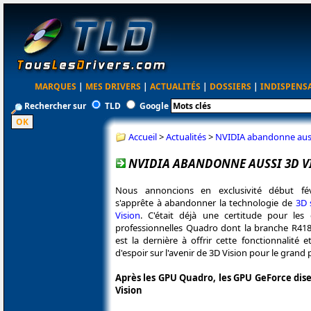
MARQUES
|
MES DRIVERS
|
ACTUALITÉS
|
DOSSIERS
|
INDISPENS
Rechercher sur
TLD
Google
Accueil
>
Actualités
>
NVIDIA abandonne aussi
NVIDIA ABANDONNE AUSSI 3D VI
Nous annoncions en exclusivité début fé
s'apprête à abandonner la technologie de
3D 
Vision
. C'était déjà une certitude pour les
professionnelles Quadro dont la branche R418 
est la dernière à offrir cette fonctionnalité
d'espoir sur l'avenir de 3D Vision pour le grand 
Après les GPU Quadro, les GPU GeForce dise
Vision