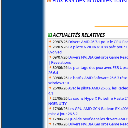
Flux RSS des actualités Tou
ACTUALITÉS RELATIVES
29/07/26
Drivers AMD 26.7.1 pour le GPU Rad
28/07/26
Le pilote NVIDIA 610.88 prêt pour 
Evolved
09/07/26
Drivers NVIDIA GeForce Game Read
| Revelations
30/06/26
Le plantage des jeux avec FSR Upsca
26.6.4
30/06/26
Le hotfix AMD Software 26.6.3 résou
Windows 10
26/06/26
Avec le pilote AMD 26.6.2, les Rad
4.1
22/06/26
La souris HyperX Pulsefire Haste 2 
NGENUITY
17/06/26
Les GPU AMD GCN Radeon RX 400/50
mise à jour 26.5.2
17/06/26
Quoi de neuf dans les drivers AMD S
17/06/26
Drivers NVIDIA GeForce Game Rea