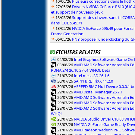
10/06/26
Plusieurs corrections dans le hotf
27/05/26
Drivers NVIDIA GeForce R610 (610.4
et support de nouveaux jeux
13/05/26
Support des claviers sans fil CO
dans iCUE 5.45.71
13/05/26
NVIDIA GeForce 596.49 pour Forza 
Frame Generation
06/05/26
PNY propose l'underclocking du GP
FICHIERS RELATIFS
04/08/26
Intel Graphics Software Game On
03/08/26
AMD AMD Software : Adrenalin Edi
RDNA 3/4 26.10.27.01 WHQL bêta
31/07/26
Intel mesa 3D 26.1.6
30/07/26
SAPPHIRE TriXX 11.2.0
30/07/26
ASPEED BMC Null Device 0.0.0.1 b
29/07/26
AMD Install Manager 26.7.1
29/07/26
AMD AMD Software : Adrenalin Ed
29/07/26
AMD AMD Software : Adrenalin Ed
29/07/26
AMD AMD Software : Adrenalin Ed
WHQL
28/07/26
NVIDIA Studio Driver 610.88 WHQ
28/07/26
NVIDIA GeForce Game Ready Driv
21/07/26
AMD Radeon/Radeon PRO Software