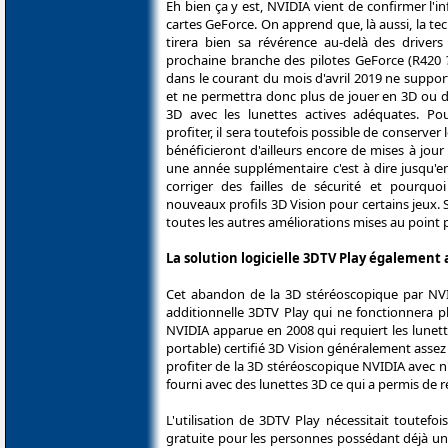
Eh bien ça y est, NVIDIA vient de confirmer l'i
cartes GeForce. On apprend que, là aussi, la te
tirera bien sa révérence au-delà des driver
prochaine branche des pilotes GeForce (R420 ?
dans le courant du mois d'avril 2019 ne suppor
et ne permettra donc plus de jouer en 3D ou d
3D avec les lunettes actives adéquates. Po
profiter, il sera toutefois possible de conserver 
bénéficieront d'ailleurs encore de mises à jo
une année supplémentaire c'est à dire jusqu'en
corriger des failles de sécurité et pourquo
nouveaux profils 3D Vision pour certains jeux. S
toutes les autres améliorations mises au point 
La solution logicielle 3DTV Play égalemen
Cet abandon de la 3D stéréoscopique par NVIDI
additionnelle 3DTV Play qui ne fonctionnera pl
NVIDIA apparue en 2008 qui requiert les lunette
portable) certifié 3D Vision généralement assez
profiter de la 3D stéréoscopique NVIDIA avec 
fourni avec des lunettes 3D ce qui a permis de 
L'utilisation de 3DTV Play nécessitait toutefoi
gratuite pour les personnes possédant déjà un