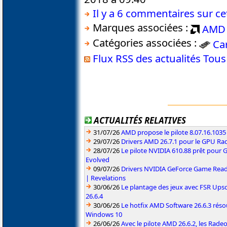
Il y a 6 commentaires sur cet
Marques associées :
AMD
Catégories associées :
Ca
Flux RSS des actualités Tou
ACTUALITÉS RELATIVES
31/07/26
AMD propose le pilote 8.07.16.1035
29/07/26
Drivers AMD 26.7.1 pour le GPU Rad
28/07/26
Le pilote NVIDIA 610.88 prêt pour 
Evolved
09/07/26
Drivers NVIDIA GeForce Game Read
| Revelations
30/06/26
Le plantage des jeux avec FSR Upsca
26.6.4
30/06/26
Le hotfix AMD Software 26.6.3 résou
Windows 10
26/06/26
Avec le pilote AMD 26.6.2, les Rad