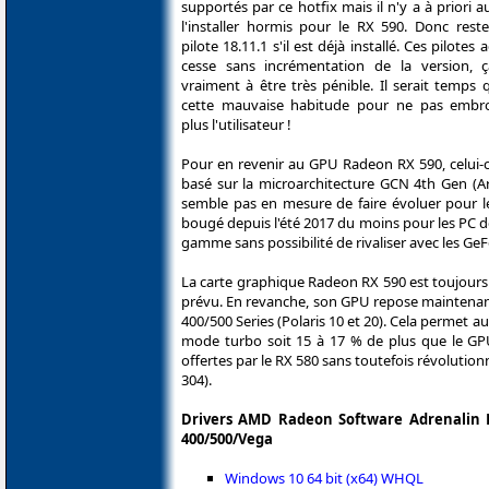
supportés par ce hotfix mais il n'y a à priori a
l'installer hormis pour le RX 590. Donc rest
pilote 18.11.1 s'il est déjà installé. Ces pilotes 
cesse sans incrémentation de la version,
vraiment à être très pénible. Il serait temps
cette mauvaise habitude pour ne pas embro
plus l'utilisateur !
Pour en revenir au GPU Radeon RX 590, celui-c
basé sur la microarchitecture GCN 4th Gen (
semble pas en mesure de faire évoluer pour 
bougé depuis l'été 2017 du moins pour les PC d
gamme sans possibilité de rivaliser avec les Ge
La carte graphique Radeon RX 590 est toujour
prévu. En revanche, son GPU repose maintenant
400/500 Series (Polaris 10 et 20). Cela permet
mode turbo soit 15 à 17 % de plus que le GPU
offertes par le RX 580 sans toutefois révolutio
304).
Drivers AMD Radeon Software Adrenalin Ed
400/500/Vega
Windows 10 64 bit (x64) WHQL