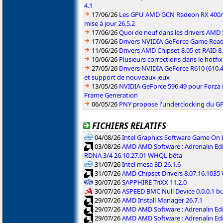
4.1
17/06/26
Les GPU AMD GCN Radeon RX 400/50
mise à jour 26.5.2
17/06/26
Quoi de neuf dans les drivers AMD S
17/06/26
Drivers NVIDIA GeForce Game Rea
11/06/26
Drivers AMD Chipset 8.05 et RAID 8
10/06/26
Plusieurs corrections dans le hotf
27/05/26
Drivers NVIDIA GeForce R610 (610.4
et support de nouveaux jeux
13/05/26
NVIDIA GeForce 596.49 pour Forza 
Frame Generation
06/05/26
PNY propose l'underclocking du GP
FICHIERS RELATIFS
04/08/26
Intel Graphics Software Game On
03/08/26
AMD AMD Software : Adrenalin Edi
RDNA 3/4 26.10.27.01 WHQL bêta
31/07/26
Intel mesa 3D 26.1.6
31/07/26
AMD Chipset Drivers 8.07.16.103
30/07/26
SAPPHIRE TriXX 11.2.0
30/07/26
ASPEED BMC Null Device 0.0.0.1 b
29/07/26
AMD Install Manager 26.7.1
29/07/26
AMD AMD Software : Adrenalin Ed
29/07/26
AMD AMD Software : Adrenalin Ed