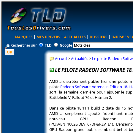
MARQUES
|
MES DRIVERS
|
ACTUALITÉS
|
DOSSIERS
|
INDISPENS
Rechercher sur
TLD
Google
Accueil
>
Actualités
>
Le pilote Radeon Softw
LE PILOTE RADEON SOFTWARE 18.
AMD a discrètement publié hier une petite m
pilote
Radeon Software Adrenalin Edition 18.11
sorti la semaine dernière pour ajouter le sup
Battlefield V, Fallout 76 et Hitman 2.
Dans ce pilote 18.11.1 build 2 daté du 15 n
AMD a simplement ajouté l'identifiant mat
nouveau GPU Radeon 
(PCI\VEN_1002&DEV_67DF&REV_E1). L'ensembl
GPU Radeon grand public semblent bel et b