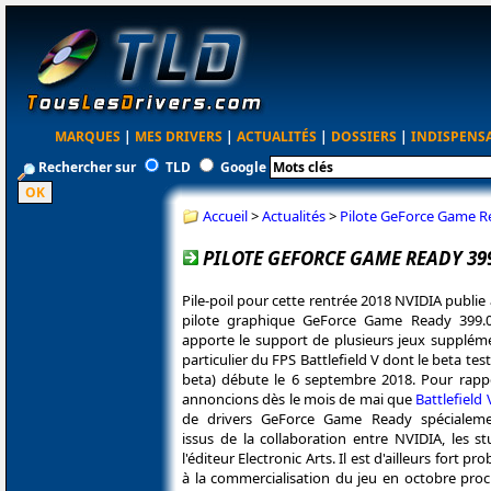
MARQUES
|
MES DRIVERS
|
ACTUALITÉS
|
DOSSIERS
|
INDISPENS
Rechercher sur
TLD
Google
Accueil
>
Actualités
>
Pilote GeForce Game Re
PILOTE GEFORCE GAME READY 399
Pile-poil pour cette rentrée 2018 NVIDIA publie 
pilote graphique GeForce Game Ready 399
apporte le support de plusieurs jeux suppléme
particulier du FPS Battlefield V dont le beta te
beta) débute le 6 septembre 2018. Pour rapp
annoncions dès le mois de mai que
Battlefield 
de drivers GeForce Game Ready spécialeme
issus de la collaboration entre NVIDIA, les s
l'éditeur Electronic Arts. Il est d'ailleurs fort pr
à la commercialisation du jeu en octobre proc