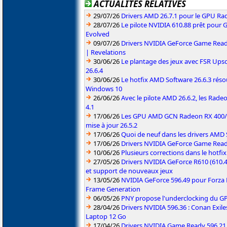
ACTUALITÉS RELATIVES
29/07/26
Drivers AMD 26.7.1 pour le GPU Rad
28/07/26
Le pilote NVIDIA 610.88 prêt pour 
Evolved
09/07/26
Drivers NVIDIA GeForce Game Read
| Revelations
30/06/26
Le plantage des jeux avec FSR Upsca
26.6.4
30/06/26
Le hotfix AMD Software 26.6.3 résou
Windows 10
26/06/26
Avec le pilote AMD 26.6.2, les Rad
4.1
17/06/26
Les GPU AMD GCN Radeon RX 400/50
mise à jour 26.5.2
17/06/26
Quoi de neuf dans les drivers AMD S
17/06/26
Drivers NVIDIA GeForce Game Rea
10/06/26
Plusieurs corrections dans le hotf
27/05/26
Drivers NVIDIA GeForce R610 (610.4
et support de nouveaux jeux
13/05/26
NVIDIA GeForce 596.49 pour Forza 
Frame Generation
06/05/26
PNY propose l'underclocking du GP
28/04/26
Drivers NVIDIA 596.36 : Conan Exi
Laptop 12 Go
17/04/26
Drivers NVIDIA Game Ready 596.2