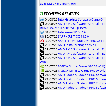
avec DLSS 4.5 dynamique
FICHIERS RELATIFS
04/08/26
Intel Graphics Software Game On
03/08/26
AMD AMD Software : Adrenalin Edi
RDNA 3/4 26.10.27.01 WHQL bêta
31/07/26
Intel mesa 3D 26.1.6
30/07/26
SAPPHIRE TriXX 11.2.0
30/07/26
ASPEED BMC Null Device 0.0.0.1 b
29/07/26
AMD Install Manager 26.7.1
29/07/26
AMD AMD Software : Adrenalin Ed
29/07/26
AMD AMD Software : Adrenalin Ed
29/07/26
AMD AMD Software : Adrenalin Ed
WHQL
28/07/26
NVIDIA Studio Driver 610.88 WHQ
28/07/26
NVIDIA GeForce Game Ready Driv
21/07/26
AMD Radeon/Radeon PRO Software
21/07/26
AMD Radeon/Radeon PRO Software
21/07/26
AMD Radeon/Radeon PRO Softwar
21/07/26
AMD Radeon/Radeon PRO Software