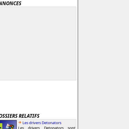
NNONCES
OSSIERS RELATIFS
Les drivers Detonators
Les drivers Detonators sont