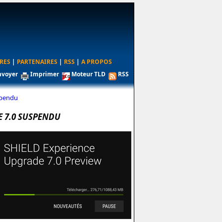
RES
|
PARTENAIRES
|
RSS
|
A PROPOS
nvoyer
Imprimer
Moteur TLD
RSS
spendu
E 7.0 SUSPENDU