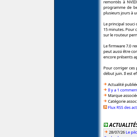
remontés à NVIDIA
programme de bet
plusieurs jours à un
Le principal souci 
15 minutes. Pour c
sur le routeur pe
Le firmware 7.0 re
peut aussi être co
encore présents ap
Pour corriger ces 
début juin. Il est 
Actualité publié
Il y a 1 comment
Marque associé
Catégorie assoc
Flux RSS des ac
ACTUALITÉS
28/07/26
Le pil