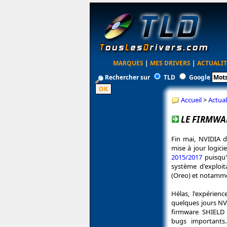
MARQUES
|
MES DRIVERS
|
ACTUALIT
Rechercher sur
TLD
Google
Accueil
>
Actual
LE FIRMWAR
Fin mai, NVIDIA 
mise à jour logici
2015/2017
puisqu'
système d'exploi
(Oreo) et notammen
Hélas, l'expérien
quelques jours NVI
firmware SHIELD 
bugs importants