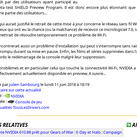
 par des utilisateurs ayant participé au
a test SHIELD Preview Program. Il est donc encore plus étonnant que c
e partie des utilisateurs...
qui aurait justifié le retrait de cette mise à jour concerne le réseau sans fil
eux qui ont eu la chance (ou la malchance) de recevoir ce micrologiciel 7.0,
rmettrait de résoudre temporairement ce problème de Wi-Fi.
ncontrerait aussi un problème d'installation qui peut s'interrompre sans r
rrompu durant sa mise en pause. Enfin, les films et séries supprimées dans l
rès le redémarrage de la console malgré leur suppression.
problèmes et en particulier celui qui touche la connectivité Wi-Fi, NVIDIA a
effectivement actuellement disponible en preview. A suivre...
e par
Julien Sambourg
le lundi 11 juin 2018 à 18:19
aire sur cette actualité
e :
NVIDIA
iée :
Console de jeu
tualités TousLesDrivers.com
 RELATIVES
A
ote NVIDIA 610.88 prêt pour Gears of War : E-Day et Halo : Campaign