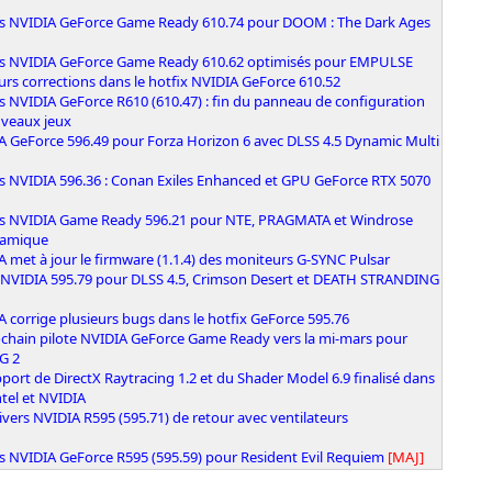
rs NVIDIA GeForce Game Ready 610.74 pour DOOM : The Dark Ages
rs NVIDIA GeForce Game Ready 610.62 optimisés pour EMPULSE
urs corrections dans le hotfix NVIDIA GeForce 610.52
s NVIDIA GeForce R610 (610.47) : fin du panneau de configuration
uveaux jeux
A GeForce 596.49 pour Forza Horizon 6 avec DLSS 4.5 Dynamic Multi
n
rs NVIDIA 596.36 : Conan Exiles Enhanced et GPU GeForce RTX 5070
rs NVIDIA Game Ready 596.21 pour NTE, PRAGMATA et Windrose
namique
 met à jour le firmware (1.1.4) des moniteurs G-SYNC Pulsar
e NVIDIA 595.79 pour DLSS 4.5, Crimson Desert et DEATH STRANDING
 corrige plusieurs bugs dans le hotfix GeForce 595.76
ochain pilote NVIDIA GeForce Game Ready vers la mi-mars pour
G 2
port de DirectX Raytracing 1.2 et du Shader Model 6.9 finalisé dans
ntel et NVIDIA
ivers NVIDIA R595 (595.71) de retour avec ventilateurs
s NVIDIA GeForce R595 (595.59) pour Resident Evil Requiem
[MAJ]