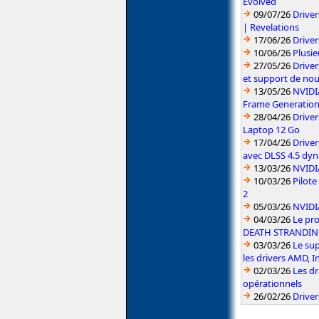
Evolved
09/07/26
Drive
| Revelations
17/06/26
Drive
10/06/26
Plusie
27/05/26
Driver
et support de no
13/05/26
NVIDI
Frame Generatio
28/04/26
Drive
Laptop 12 Go
17/04/26
Drive
avec DLSS 4.5 dy
13/03/26
NVIDIA
10/03/26
Pilot
2
05/03/26
NVIDIA
04/03/26
Le pr
DEATH STRANDIN
03/03/26
Le sup
les drivers AMD, I
02/03/26
Les dr
opérationnels
26/02/26
Driver