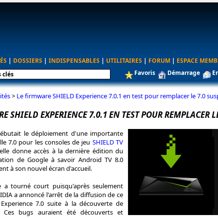
ÉS
|
DOSSIERS
|
INDISPENSABLES
|
UTILITAIRES
|
FORUM
|
ESPACE MEMB
Favoris
Démarrage
E
ités
>
Le firmware SHIELD Experience 7.0.1 en test pour remplacer le 7.0 su
E SHIELD EXPERIENCE 7.0.1 EN TEST POUR REMPLACER L
débutait le déploiement d'une importante
elle 7.0 pour les consoles de jeu
SHIELD TV
elle donne accès à la dernière édition du
tation de Google à savoir Android TV 8.0
t à son nouvel écran d'accueil.
ce a tourné court puisqu'après seulement
DIA a annoncé l'arrêt de la diffusion de ce
Experience 7.0 suite à la découverte de
. Ces bugs auraient été découverts et