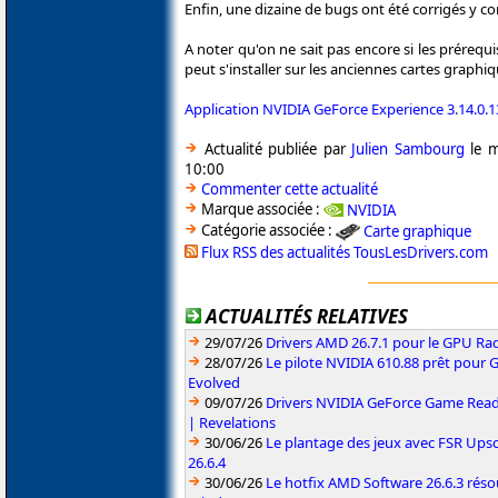
Enfin, une dizaine de bugs ont été corrigés y co
A noter qu'on ne sait pas encore si les prérequi
peut s'installer sur les anciennes cartes graphiq
Application NVIDIA GeForce Experience 3.14.0.
Actualité publiée par
Julien Sambourg
le m
10:00
Commenter cette actualité
Marque associée :
NVIDIA
Catégorie associée :
Carte graphique
Flux RSS des actualités TousLesDrivers.com
ACTUALITÉS RELATIVES
29/07/26
Drivers AMD 26.7.1 pour le GPU Rad
28/07/26
Le pilote NVIDIA 610.88 prêt pour 
Evolved
09/07/26
Drivers NVIDIA GeForce Game Read
| Revelations
30/06/26
Le plantage des jeux avec FSR Upsca
26.6.4
30/06/26
Le hotfix AMD Software 26.6.3 résou