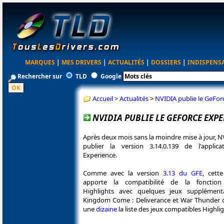
MARQUES
|
MES DRIVERS
|
ACTUALITÉS
|
DOSSIERS
|
INDISPENS
Rechercher sur
TLD
Google
Accueil
>
Actualités
>
NVIDIA publie le GeFor
NVIDIA PUBLIE LE GEFORCE EXPE
Après deux mois sans la moindre mise à jour, N
publier la version 3.14.0.139 de l'applic
Experience.
Comme avec la version
3.13 du GFE
, cett
apporte la compatibilité de la fonctio
Highlights avec quelques jeux supplémen
Kingdom Come : Deliverance et War Thunder c
une
dizaine
la liste des jeux compatibles Highlig