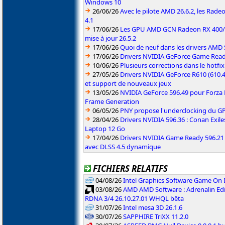
Windows 10
26/06/26
Avec le pilote AMD 26.6.2, les Rad
4.1
17/06/26
Les GPU AMD GCN Radeon RX 400/50
mise à jour 26.5.2
17/06/26
Quoi de neuf dans les drivers AMD S
17/06/26
Drivers NVIDIA GeForce Game Rea
10/06/26
Plusieurs corrections dans le hotf
27/05/26
Drivers NVIDIA GeForce R610 (610.4
et support de nouveaux jeux
13/05/26
NVIDIA GeForce 596.49 pour Forza 
Frame Generation
06/05/26
PNY propose l'underclocking du GP
28/04/26
Drivers NVIDIA 596.36 : Conan Exi
Laptop 12 Go
17/04/26
Drivers NVIDIA Game Ready 596.2
avec DLSS 4.5 dynamique
FICHIERS RELATIFS
04/08/26
Intel Graphics Software Game On
03/08/26
AMD AMD Software : Adrenalin Edi
RDNA 3/4 26.10.27.01 WHQL bêta
31/07/26
Intel mesa 3D 26.1.6
30/07/26
SAPPHIRE TriXX 11.2.0