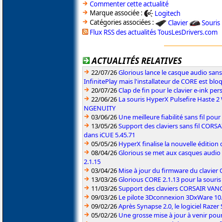
Commenter cette actualité
Marque associée :
Logitech
Catégories associées :
Clavier
Souris
Flux RSS des actualités TousLesDrivers.com
ACTUALITÉS RELATIVES
22/07/26
Glorious lance le casque audio sa
InfinitePlay mais l'installateur de CORE est blo
20/07/26
Clap de fin pour le clavier e-ink p
22/06/26
La souris HyperX Pulsefire Haste 2 
NGENUITY
03/06/26
Une meilleure fiabilité sans fil pou
13/05/26
Support des claviers sans fil CO
dans iCUE 5.45.71
05/05/26
HyperX finalise la nouvelle édition
08/04/26
Glorious se met aux casques audio
2.1.15
03/04/26
Mise à jour du firmware du clavie
13/03/26
Glorious CORE 2.1.13 pour la souris
11/03/26
Support des claviers CORSAIR VAN
09/03/26
Le pilote 3Dconnexion 3DxWare 10.9
09/02/26
Après Synapse 2.0, le logiciel Razer
05/02/26
Une grosse mise à jour à venir po