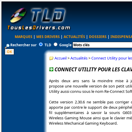
MARQUES
|
MES DRIVERS
|
ACTUALITÉS
|
DOSSIERS
|
INDISPENS
Rechercher sur
TLD
Google
Accueil
>
Actualités
>
Connect Utility pour le
CONNECT UTILITY POUR LES CLAV
Après deux ans sans la moindre mise à jo
propose une nouvelle version de son petit util
Utility aussi connu sous le nom Re-Connect Sof
Cette version 2.30.6 ne semble pas corriger
apporte par contre le support de deux périphé
fil supplémentaires à savoir la souris G6
Wireless Gaming Mouse ainsi que le clavier m
Wireless Mechanical Gaming Keyboard.