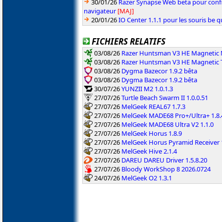
30/01/26
Razer Synapse Web beta pour confi
navigateur
[MAJ]
20/01/26
IO Center 1.1.1 pour les souris be 
FICHIERS RELATIFS
03/08/26
Razer Huntsman V3 HE Magnetic M
03/08/26
Razer Huntsman V3 HE Magnetic T
03/08/26
Dygma Bazecor 1.9.2 bêta
03/08/26
Dygma Bazecor 1.9.2 bêta
30/07/26
YUNZII M2 1.0.1.3
27/07/26
Turtle Beach Swarm II 1.0.0.51
27/07/26
MelGeek REAL67 1.7.3
27/07/26
MelGeek MADE68 Pro+/Ultra+ 1.8.
27/07/26
MelGeek MADE68 Ultra V2 1.1.0
27/07/26
MelGeek Horus 1.8.9
27/07/26
MelGeek Horus Pyramid Receiver 1
27/07/26
MelGeek Hive 2.1.4
27/07/26
DAREU DAREU Driver 1.5.8.20
27/07/26
Bloody WorkShop 8 2026.0724
24/07/26
MelGeek O2 1.3.1