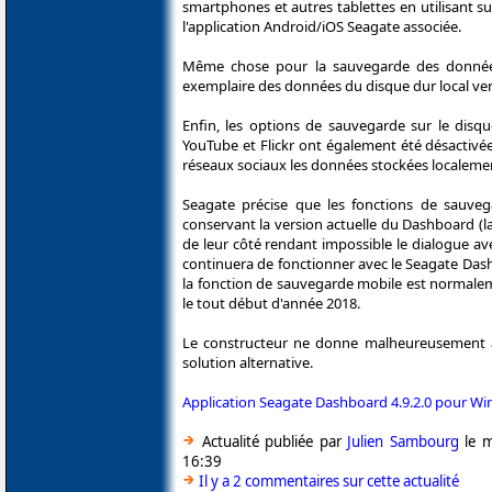
smartphones et autres tablettes en utilisant su
l'application Android/iOS Seagate associée.
Même chose pour la sauvegarde des données 
exemplaire des données du disque dur local vers
Enfin, les options de sauvegarde sur le disqu
YouTube et Flickr ont également été désactivée
réseaux sociaux les données stockées localeme
Seagate précise que les fonctions de sauveg
conservant la version actuelle du Dashboard (la
de leur côté rendant impossible le dialogue av
continuera de fonctionner avec le Seagate Dash
la fonction de sauvegarde mobile est normalemen
le tout début d'année 2018.
Le constructeur ne donne malheureusement au
solution alternative.
Application Seagate Dashboard 4.9.2.0 pour W
Actualité publiée par
Julien Sambourg
le m
16:39
Il y a 2 commentaires sur cette actualité