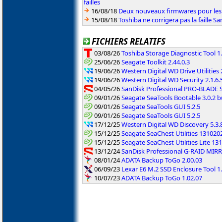
failles
16/08/18
Deux nouveaux firmwares pour les 
15/08/18
Toshiba ne corrigera pas la faille S
FICHIERS RELATIFS
03/08/26
Toshiba Storage Diagnostic Tool 1.
25/06/26
Seagate Toolkit 2.44.0.3
19/06/26
Western Digital WD Drive Utilities 
19/06/26
Western Digital WD Security 2.1.6.
04/05/26
SanDisk Professional PRO-BLADE S
09/01/26
Seagate SeaTools Bootable 3.0.2 b
09/01/26
Seagate SeaTools GUI 5.2.5
09/01/26
Seagate SeaTools GUI 5.2.5
17/12/25
Western Digital WD Discovery 5.3.
15/12/25
Seagate SeaChest Utilities 131020
15/12/25
Seagate SeaChest Utilities Lite 13
13/12/24
SanDisk Professional G-RAID MIR
08/01/24
ADATA Backup ToGo 2.00.03
06/09/23
Lexar E6 M.2 SSD Enclosure Tool 1
10/07/23
ADATA Backup ToGo 1.02.07