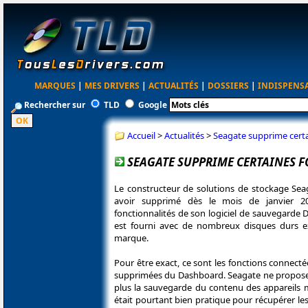
MARQUES
|
MES DRIVERS
|
ACTUALITÉS
|
DOSSIERS
|
INDISPENS
Rechercher sur
TLD
Google
Accueil
>
Actualités
>
Seagate supprime certa
SEAGATE SUPPRIME CERTAINES 
Le constructeur de solutions de stockage Se
avoir supprimé dès le mois de janvier 20
fonctionnalités de son logiciel de sauvegarde
est fourni avec de nombreux disques durs e
marque.
Pour être exact, ce sont les fonctions connecté
supprimées du Dashboard. Seagate ne propos
plus la sauvegarde du contenu des appareils m
était pourtant bien pratique pour récupérer l