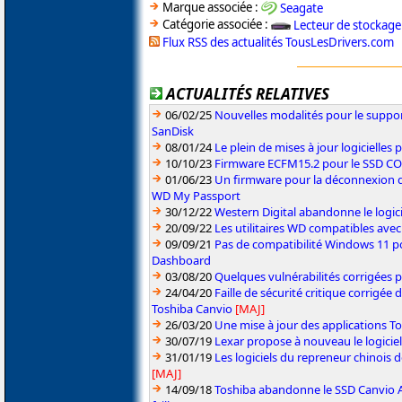
Marque associée :
Seagate
Catégorie associée :
Lecteur de stockage
Flux RSS des actualités TousLesDrivers.com
ACTUALITÉS RELATIVES
06/02/25
Nouvelles modalités pour le suppor
SanDisk
08/01/24
Le plein de mises à jour logicielles
10/10/23
Firmware ECFM15.2 pour le SSD C
01/06/23
Un firmware pour la déconnexion d
WD My Passport
30/12/22
Western Digital abandonne le logi
20/09/22
Les utilitaires WD compatibles ave
09/09/21
Pas de compatibilité Windows 11 po
Dashboard
03/08/20
Quelques vulnérabilités corrigées 
24/04/20
Faille de sécurité critique corrigée 
Toshiba Canvio
[MAJ]
26/03/20
Une mise à jour des applications To
30/07/19
Lexar propose à nouveau le logicie
31/01/19
Les logiciels du repreneur chinois 
[MAJ]
14/09/18
Toshiba abandonne le SSD Canvio A