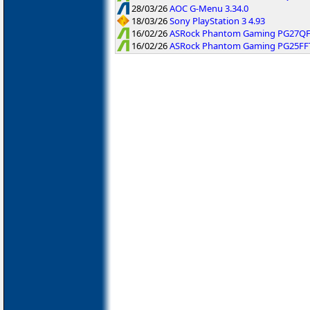
28/03/26
AOC G-Menu 3.34.0
18/03/26
Sony PlayStation 3 4.93
16/02/26
ASRock Phantom Gaming PG27QFT1
16/02/26
ASRock Phantom Gaming PG25FFT 