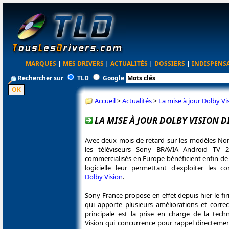
MARQUES
|
MES DRIVERS
|
ACTUALITÉS
|
DOSSIERS
|
INDISPENS
Rechercher sur
TLD
Google
Accueil
>
Actualités
>
La mise à jour Dolby Vi
LA MISE À JOUR DOLBY VISION D
Avec deux mois de retard sur les modèles Nor
les téléviseurs Sony BRAVIA Android TV 
commercialisés en Europe bénéficient enfin de 
logicielle leur permettant d'exploiter les c
Dolby Vision
.
Sony France propose en effet depuis hier le f
qui apporte plusieurs améliorations et correc
principale est la prise en charge de la tech
Vision qui concurrence pour rappel directemen