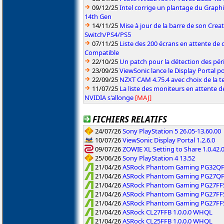
09/12/25
Intel corrige un plantage du Graph
14th Gen
14/11/25
Mise à jour de la barre de son Crea
Switch/PS4/PS5
07/11/25
Liste des 200 écrans en attente de 
Compatible
22/10/25
Un patch pour la détection des pér
23/09/25
ViewSonic lance le Display Portal p
22/09/25
NZXT CAM 4.75.4 avec choix de la 
11/07/25
La liste des moniteurs en attente 
NVIDIA s'allonge
[MAJ]
FICHIERS RELATIFS
24/07/26
Sony PlayStation 5 26.05-13.60.00
10/07/26
ViewSonic Display Portal 1.2.6.0
09/07/26
ZOWIE XL Setting to Share 1.0.42.
25/06/26
Sony PlayStation 4 13.52
21/04/26
ASRock Phantom Gaming PG32QFT
21/04/26
ASRock Phantom Gaming PG27QF
21/04/26
ASRock Phantom Gaming PG27FFS
21/04/26
ASRock Phantom Gaming PG27FFS
21/04/26
ASRock Phantom Gaming PG27FFS
21/04/26
ASRock CL27FFB 1.0.0.0 WHQL
21/04/26
ASRock CL25FFB 1.0.0.0 WHQL