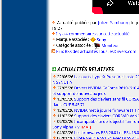
Actualité publiée par
Julien Sambourg
le j
19:27
Il y a 4 commentaires sur cette actualité
Marque associée :
Sony
Catégorie associée :
Moniteur
Flux RSS des actualités TousLesDrivers.com
ACTUALITÉS RELATIVES
22/06/26
La souris HyperX Pulsefire Haste 2 
NGENUITY
27/05/26
Drivers NVIDIA GeForce R610 (610.4
et support de nouveaux jeux
13/05/26
Support des claviers sans fil CO
dans iCUE 5.45.71
13/03/26
NVIDIA met à jour le firmware (1.1
11/03/26
Support des claviers CORSAIR VAN
09/02/26
Incompatibilité de l'objectif Tamro
Sony Alpha 7 V
[MAJ]
04/02/26
Les firmwares PS5 26.01 et PS4 13.0
06/01/26
Pilote NVIDIA 591.74 avec DLSS 4.5