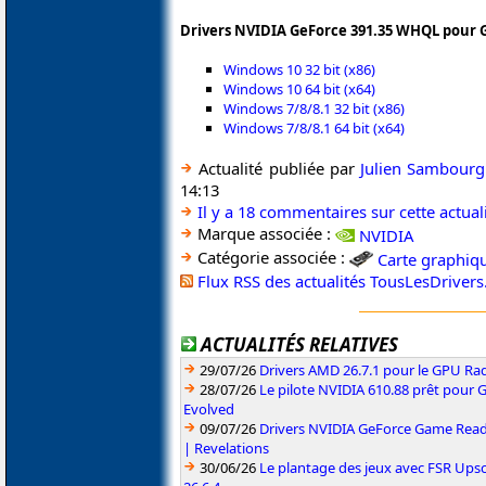
Drivers NVIDIA GeForce 391.35 WHQL pour G
Windows 10 32 bit (x86)
Windows 10 64 bit (x64)
Windows 7/8/8.1 32 bit (x86)
Windows 7/8/8.1 64 bit (x64)
Actualité publiée par
Julien Sambourg
14:13
Il y a 18 commentaires sur cette actual
Marque associée :
NVIDIA
Catégorie associée :
Carte graphiq
Flux RSS des actualités TousLesDriver
ACTUALITÉS RELATIVES
29/07/26
Drivers AMD 26.7.1 pour le GPU Rad
28/07/26
Le pilote NVIDIA 610.88 prêt pour 
Evolved
09/07/26
Drivers NVIDIA GeForce Game Read
| Revelations
30/06/26
Le plantage des jeux avec FSR Upsca