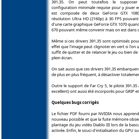
391.35. On peut toutefois le supposer
configuration minimale requise pour y jouer e
est composée de deux GeForce GTX 1080
résolution Ultra HD (2160p) à 30 FPS pouvant
d'une carte graphique GeForce GTX 1070 quand
670 pouvant même convenir mais on est dans ce 
Même si ces drivers 391.35 sont optimisés pour
effet que l'image peut clignoter en vert si l'on u
suffit de quitter et de relancer le jeu ou bien
plein écran.
On sait aussi que ces drivers 391.35 embarquen
de plus en plus fréquent, à désactiver totalemen
Outre le support de Far Cry 5, le pilote 391.35
excellent) ont aussi été incorporés pour GRIP et 
Quelques bugs corrigés
Le fichier PDF fourni par NVIDIA nous apprend 
nouveau possible et que la fuite mémoire obser
plantage du jeu vidéo Diablo III lors de la bas
activée. Enfin, le souci d'initialisation du GPU s