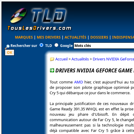
MARQUES
|
MES DRIVERS
|
ACTUALITÉS
|
DOSSIERS
|
INDISPENS
Rechercher sur
TLD
Google
Accueil
>
Actualités
>
Drivers NVIDIA GeForc
DRIVERS NVIDIA GEFORCE GAME R
Tout comme
AMD
hier, c'est aujourd'hui au 
de proposer son pilote graphique optimisé po
Cry 5 qui débarque ce jour dans le commerce.
La principale justification de ces nouveaux d
Game Ready 391.35 WHQL est en effet la prise
nouveau jeu phare d'Ubisoft. En dépit 
communication autour de Far Cry 5, le changel
malheureusement pas si la technologie mult
déjà compatible avec Far Cry 5 grâce à cett