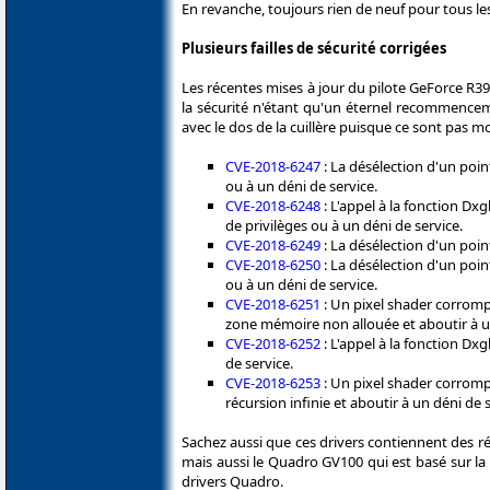
En revanche, toujours rien de neuf pour tous l
Plusieurs failles de sécurité corrigées
Les récentes mises à jour du pilote GeForce R39
la sécurité n'étant qu'un éternel recommencemen
avec le dos de la cuillère puisque ce sont pas moin
CVE-2018-6247
: La désélection d'un poi
ou à un déni de service.
CVE-2018-6248
: L'appel à la fonction 
de privilèges ou à un déni de service.
CVE-2018-6249
: La désélection d'un poin
CVE-2018-6250
: La désélection d'un poi
ou à un déni de service.
CVE-2018-6251
: Un pixel shader corrompu
zone mémoire non allouée et aboutir à u
CVE-2018-6252
: L'appel à la fonction Dx
de service.
CVE-2018-6253
: Un pixel shader corromp
récursion infinie et aboutir à un déni de s
Sachez aussi que ces drivers contiennent des r
mais aussi le Quadro GV100 qui est basé sur la
drivers Quadro.