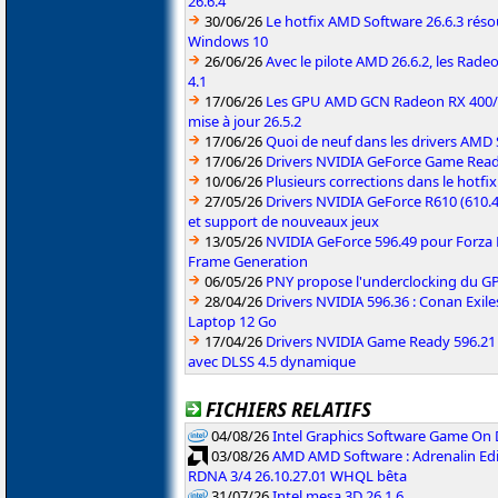
26.6.4
30/06/26
Le hotfix AMD Software 26.6.3 résou
Windows 10
26/06/26
Avec le pilote AMD 26.6.2, les Rad
4.1
17/06/26
Les GPU AMD GCN Radeon RX 400/50
mise à jour 26.5.2
17/06/26
Quoi de neuf dans les drivers AMD S
17/06/26
Drivers NVIDIA GeForce Game Rea
10/06/26
Plusieurs corrections dans le hotf
27/05/26
Drivers NVIDIA GeForce R610 (610.4
et support de nouveaux jeux
13/05/26
NVIDIA GeForce 596.49 pour Forza 
Frame Generation
06/05/26
PNY propose l'underclocking du GP
28/04/26
Drivers NVIDIA 596.36 : Conan Exi
Laptop 12 Go
17/04/26
Drivers NVIDIA Game Ready 596.2
avec DLSS 4.5 dynamique
FICHIERS RELATIFS
04/08/26
Intel Graphics Software Game On
03/08/26
AMD AMD Software : Adrenalin Edi
RDNA 3/4 26.10.27.01 WHQL bêta
31/07/26
Intel mesa 3D 26.1.6