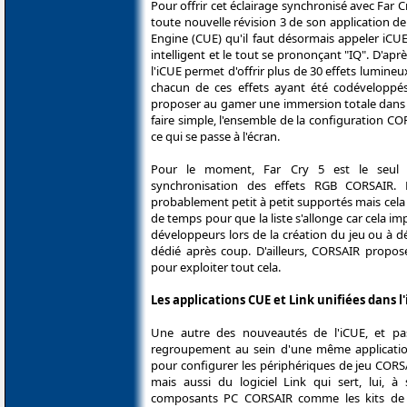
Pour offrir cet éclairage synchronisé avec Far 
toute nouvelle révision 3 de son application d
Engine (CUE) qu'il faut désormais appeler iCUE
intelligent et le tout se prononçant "IQ". D'a
l'iCUE permet d'offrir plus de 30 effets lumine
chacun de ces effets ayant été codéveloppés
proposer au gamer une immersion totale dans 
faire simple, l'ensemble de la configuration CO
ce qui se passe à l'écran.
Pour le moment, Far Cry 5 est le seul t
synchronisation des effets RGB CORSAIR. 
probablement petit à petit supportés mais cel
de temps pour que la liste s'allonge car cela im
développeurs lors de la création du jeu ou à d
dédié après coup. D'ailleurs, CORSAIR propos
pour exploiter tout cela.
Les applications CUE et Link unifiées dans l
Une autre des nouveautés de l'iCUE, et pa
regroupement au sein d'une même applicatio
pour configurer les périphériques de jeu CORSAIR
mais aussi du logiciel Link qui sert, lui, à 
composants PC CORSAIR comme les kits de re