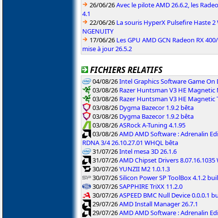
26/06/26
Avec le pilote AMD 26.6.2, les Rad
4.1
22/06/26
La souris HyperX Pulsefire Haste 2 
NGENUITY
17/06/26
Les GPU AMD GCN Radeon RX 400/50
mise à jour 26.5.2
FICHIERS RELATIFS
04/08/26
Intel Graphics Software Game On
03/08/26
Razer Huntsman V3 HE Magnetic M
03/08/26
Razer Huntsman V3 HE Magnetic T
03/08/26
Dygma Bazecor 1.9.2 bêta
03/08/26
Dygma Bazecor 1.9.2 bêta
03/08/26
ASRock A-Tuning 4.1.95
03/08/26
AMD AMD Software : Adrenalin Edi
RDNA 3/4 26.10.27.01 WHQL bêta
31/07/26
Intel mesa 3D 26.1.6
31/07/26
AMD Chipset Drivers 8.07.16.103
30/07/26
YUNZII M2 1.0.1.3
30/07/26
Silicon Power SP ToolBox 4.1.2 bui
30/07/26
SAPPHIRE TriXX 11.2.0
30/07/26
ASPEED BMC Null Device 0.0.0.1 b
29/07/26
AMD Install Manager 26.7.1
29/07/26
AMD AMD Software : Adrenalin Ed