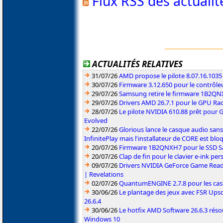
Flux RSS des actuali
ACTUALITÉS RELATIVES
31/07/26
AMD propose le pilote 8.07.16.1035
30/07/26
Firmware 3.12.650 pour le contrôl
29/07/26
Samsung retire le firmware 1B2Q
29/07/26
Drivers AMD 26.7.1 pour le GPU Rad
28/07/26
Le pilote NVIDIA 610.88 prêt pour 
Evolved
22/07/26
Glorious lance le casque audio sa
InfinitePlay mais l'installateur de CORE est blo
20/07/26
Firmware 1B2QNXH7 pour le SSD 
20/07/26
Clap de fin pour le clavier e-ink p
09/07/26
Drivers NVIDIA GeForce Game Read
| Revelations
02/07/26
QuantumENGINE 2.7.8 pour les ca
30/06/26
Le plantage des jeux avec FSR Upsca
26.6.4
30/06/26
Le hotfix AMD Software 26.6.3 résou
Windows 10