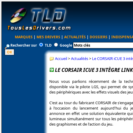
MARQUES
|
MES DRIVERS
|
ACTUALITÉS
|
DOSSIERS
|
INDISPENS
Rechercher sur
TLD
Google
Accueil
>
Actualités
>
Le CORSAIR iCUE 3 intèg
LE CORSAIR ICUE 3 INTÈGRE LIN
Nous vous parlions récemment de la tech
disponible via le pilote LGS, qui permet de sy
des périphériques avec les effets visuels des jeu
C'est au tour du fabricant CORSAIR de s'engag
à l'occasion du lancement aujourd'hui du j
annonce en effet une solution équivalente qui
lumineux simultanément sur tous les périphéri
des graphismes et de l'action du jeu.