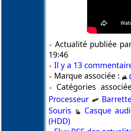
Actualité publiée pa
19:46
Il y a 13 commentaire
Marque associée :
Catégories associé
Processeur
Barrett
Souris
Casque aud
(HDD)