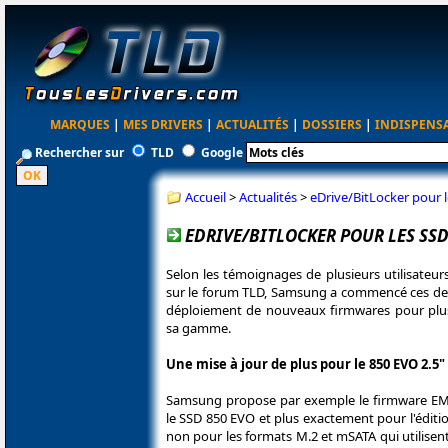
MARQUES
|
MES DRIVERS
|
ACTUALITÉS
|
DOSSIERS
|
INDISPENS
Rechercher sur
TLD
Google
Accueil
>
Actualités
>
eDrive/BitLocker pour
EDRIVE/BITLOCKER POUR LES SS
Selon les témoignages de plusieurs utilisateu
sur le forum TLD, Samsung a commencé ces dern
déploiement de nouveaux firmwares pour plu
sa gamme.
Une mise à jour de plus pour le 850 EVO 2.5"
Samsung propose par exemple le firmware E
le SSD 850 EVO et plus exactement pour l'éditio
non pour les formats M.2 et mSATA qui utilise