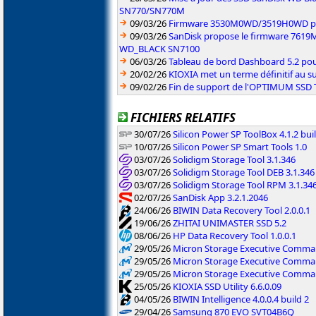
SN770/SN770M
09/03/26
Firmware 3530M0WD/3519H0WD pou
09/03/26
SanDisk propose le firmware 761
WD_BLACK SN7100
06/03/26
Tableau de bord Dashboard 5.2 pou
20/02/26
KIOXIA met un terme définitif au s
09/02/26
Fin de support de l'OPTIMUM SSD
FICHIERS RELATIFS
30/07/26
Silicon Power SP ToolBox 4.1.2 bui
10/07/26
Silicon Power SP Smart Tools 1.0
03/07/26
Solidigm Storage Tool 3.1.346
03/07/26
Solidigm Storage Tool DEB 3.1.346
03/07/26
Solidigm Storage Tool RPM 3.1.34
02/07/26
SanDisk App 3.2.1.2046
24/06/26
BIWIN Data Recovery Tool 2.0.0.1
19/06/26
ZHITAI UNIMASTER SSD 5.2
08/06/26
HP Data Recovery Tool 1.0.0.1
29/05/26
Micron Storage Executive Command
29/05/26
Micron Storage Executive Command
29/05/26
Micron Storage Executive Command
25/05/26
KIOXIA SSD Utility 6.6.0.09
04/05/26
BIWIN Intelligence 4.0.0.4 build 2
29/04/26
Samsung 870 EVO SVT04B6Q