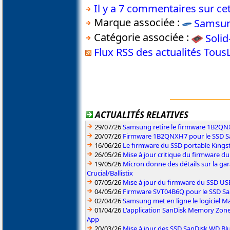
Il y a 7 commentaires sur cet
Marque associée :
Samsu
Catégorie associée :
Solid
Flux RSS des actualités Tou
ACTUALITÉS RELATIVES
29/07/26
Samsung retire le firmware 1B2Q
20/07/26
Firmware 1B2QNXH7 pour le SSD 
16/06/26
Le firmware du SSD portable Kings
26/05/26
Mise à jour critique du firmware 
19/05/26
Micron donne des détails sur la ga
Crucial/Ballistix
07/05/26
Mise à jour du firmware du SSD U
04/05/26
Firmware SVT04B6Q pour le SSD S
02/04/26
Samsung met en ligne le logiciel Ma
01/04/26
L'application SanDisk Memory Zone
App
20/03/26
Mise à jour des SSD SanDisk WD 