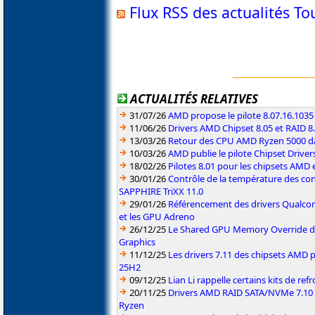
Flux RSS des actualités T
ACTUALITÉS RELATIVES
31/07/26
AMD propose le pilote 8.07.16.1035
11/06/26
Drivers AMD Chipset 8.05 et RAID 8
13/03/26
Retour des CPU AMD Ryzen 5000 da
10/03/26
AMD publie le pilote Chipset Driver
18/02/26
Pilotes 8.01 pour les chipsets AMD
30/01/26
Contrôle de la température des co
SAPPHIRE TriXX 11.0
29/01/26
Référencement des drivers Qualc
et les GPU Adreno
26/12/25
Le Shared GPU Memory Override déb
Graphics
11/12/25
Les drivers 7.11 des chipsets AMD
25H2
09/12/25
Lian Li rappelle certains kits de re
20/11/25
Drivers AMD RAID SATA/NVMe 7.10 p
Ryzen