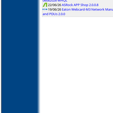
06082026 WHQL
22/06/26
ASRock APP Shop 2.0.0.8
19/06/26
Eaton Webcard-M3 Network Manag
and PDUs 2.0.0