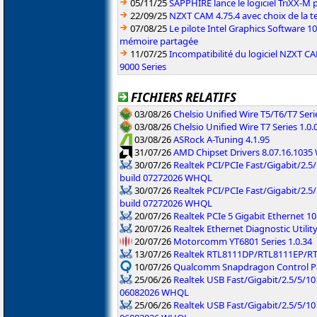
05/11/25
SAPPHIRE lance le logiciel TriXX-M
22/09/25
NZXT CAM 4.75.4 avec choix de la 
07/08/25
Le pilote Intel Graphics Software 101
mémoire partagée
11/07/25
Incompatibilité du logiciel NZXT 
9000 Series
FICHIERS RELATIFS
03/08/26
Chelsio Unified Wire T5/T6/T7 Serie
03/08/26
Chelsio Unified Wire T7 Series 1.0.
03/08/26
ASRock A-Tuning 4.1.95
31/07/26
AMD Chipset Drivers 8.07.16.103
30/07/26
Realtek PCI/PCIe Fast/Gigabit/2.5/
build 07272026 WHQL
30/07/26
Realtek PCI/PCIe Fast/Gigabit/2.5
build 07272026 WHQL
20/07/26
Realtek PCIe 5 Gigabit Ethernet 10
20/07/26
Realtek Ethernet Diagnostic Utility
20/07/26
Motorcomm YT6801 Series 1.0.34
13/07/26
Realtek RTL8111DP/RTL8111EP/R
10/07/26
Qualcomm Snapdragon Control Pan
25/06/26
Realtek USB Fast/Gigabit/2.5/5/10
06082026 WHQL
25/06/26
Realtek USB Fast/Gigabit/2.5/5/10 