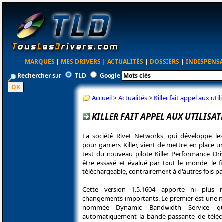
MARQUES
|
MES DRIVERS
|
ACTUALITÉS
|
DOSSIERS
|
INDISPENS
Rechercher sur
TLD
Google
Accueil
>
Actualités
>
Killer fait appel aux u
KILLER FAIT APPEL AUX UTILISA
La société Rivet Networks, qui développe le
pour gamers Killer, vient de mettre en place
test du nouveau pilote Killer Performance Dri
être essayé et évalué par tout le monde, le f
téléchargeable, contrairement à d'autres fois pa
Cette version 1.5.1604 apporte ni plus
changements importants. Le premier est une no
nommée Dynamic Bandwidth Service qu
automatiquement la bande passante de téléc